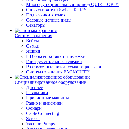
Многофункциональный привод QUIK-LOK™
Опрыскиватели Switch Tank™
Подрезчики кромок
Садовые цепные пилы
Секаторы
Системы хранения
Кейсы
Сумки
Ящики
HD боксы, вставки и тележки
Инструментальные тележки
Разгрузочные пояса, сумки и рюкзаки
Система хранения PACKOUT™
Специализированное оборудование
Дисплеи
Паяльники
Прочистные машины
Радио и динамики
Фонари
Cable Connecting
Screeds
Vacuum Pumps
Алмазное сверление