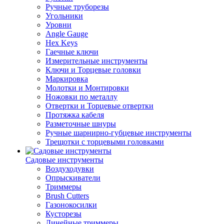
Ручные труборезы
Угольники
Уровни
Angle Gauge
Hex Keys
Гаечные ключи
Измерительные инструменты
Ключи и Торцевые головки
Маркировка
Молотки и Монтировки
Ножовки по металлу
Отвертки и Торцевые отвертки
Протяжка кабеля
Разметочные шнуры
Ручные шарнирно-губцевые инструменты
Трещотки с торцевыми головками
Садовые инструменты
Воздуходувки
Опрыскиватели
Триммеры
Brush Cutters
Газонокосилки
Кусторезы
Линейные триммеры