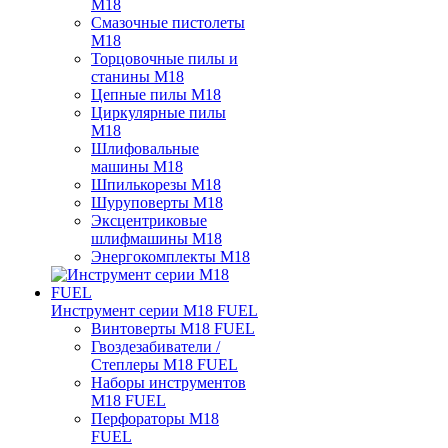
M18
Смазочные пистолеты
M18
Торцовочные пилы и
станины M18
Цепные пилы M18
Циркулярные пилы
M18
Шлифовальные
машины M18
Шпилькорезы M18
Шуруповерты M18
Эксцентриковые
шлифмашины M18
Энергокомплекты M18
Инструмент серии M18 FUEL
Винтоверты M18 FUEL
Гвоздезабиватели /
Степлеры M18 FUEL
Наборы инструментов
M18 FUEL
Перфораторы M18
FUEL