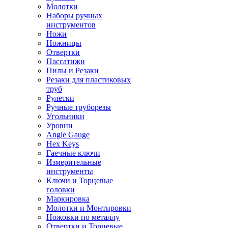
Молотки
Наборы ручных
инструментов
Ножи
Ножницы
Отвертки
Пассатижи
Пилы и Резаки
Резаки для пластиковых
труб
Рулетки
Ручные труборезы
Угольники
Уровни
Angle Gauge
Hex Keys
Гаечные ключи
Измерительные
инструменты
Ключи и Торцевые
головки
Маркировка
Молотки и Монтировки
Ножовки по металлу
Отвертки и Торцевые