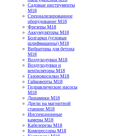
Садовые инструменты
M18
Специализированное
оборудование M18
Фрезеры M18
Аккумуляторы M18
Болгарки (угловые
шлифмашины) M18
Вибраторы для бетона
M18
Воздуходувки M18
Воздуходувки и
вентиляторы M18
Газонокосилки M18
Гайковерты M18
Гидравлические насосы
M18
Динамики M18
Дрели на магнитной
станине M18
Инспекционные
камеры M18
Кабелерезы M18
Компрессоры M18