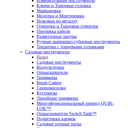
Измерительные инструменты
Ключи и Торцевые головки
Маркировка
Молотки и Монтировки
Ножовки по металлу
Отвертки и Торцевые отвертки
Протяжка кабеля
Разметочные шнуры
Ручные шарнирно-губцевые инструменты
Трещотки с торцевыми головками
Садовые инструменты
Назад
Садовые инструменты
Воздуходувки
Опрыскиватели
Триммеры
Brush Cutters
Газонокосилки
Кусторезы
Линейные триммеры
Многофункциональный привод QUIK-
LOK™
Опрыскиватели Switch Tank™
Подрезчики кромок
Садовые цепные пилы