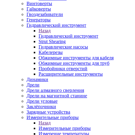
Винтоверты
Гайковерты
Гвоздезабиватели
Генераторы
Гидравлический инструмент
Назад
Гидравлический инструмент
Strut Shearing
Гидравлические насосы
Кабелерезы
Обжимные инструменты для кабеля
Обжимные инструменты для труб
Пробойники отверстий
Расширительные инструменты
Динамики
Дрели
Дрели алмазного сверления
Дрели на магнитной станине
Дрели угловые
Заклёпочники
Зарядные устройства
Измерительные приборы
Назад
Измерительные приборы
Измерение температуры