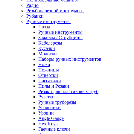
Радио
Резьбонарезной инструмент
Рубанки
Ручные инструменты
Назад
Ручные инструменты
Зажимы / Струбцины
Кабелерезы
Кусачки
Молотки
Наборы ручных инструментов
Ножи
Ножницы
Отвертки
Пассатижи
Пилы и Резаки
Резаки для пластиковых труб
Рулетки
Ручные труборезы
Угольники
Уровни
Angle Gauge
Hex Keys
Гаечные ключи