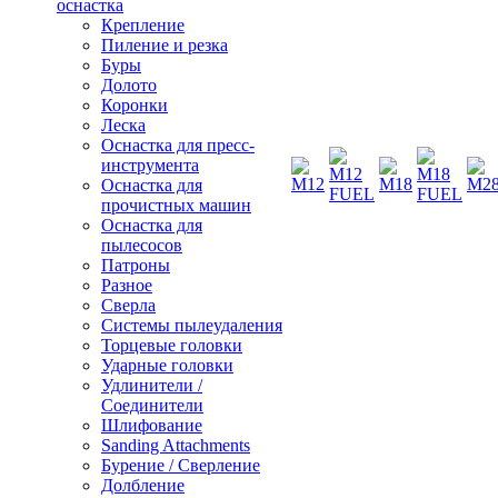
оснастка
Крепление
Пиление и резка
Буры
Долото
Коронки
Леска
Оснастка для пресс-
инструмента
Оснастка для
прочистных машин
Оснастка для
пылесосов
Патроны
Разное
Сверла
Системы пылеудаления
Торцевые головки
Ударные головки
Удлинители /
Соединители
Шлифование
Sanding Attachments
Бурение / Сверление
Долбление