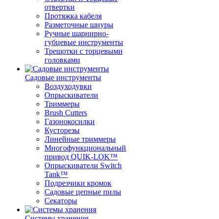
отвертки
Протяжка кабеля
Разметочные шнуры
Ручные шарнирно-
губцевые инструменты
Трещотки с торцевыми
головками
Садовые инструменты
Воздуходувки
Опрыскиватели
Триммеры
Brush Cutters
Газонокосилки
Кусторезы
Линейные триммеры
Многофункциональный
привод QUIK-LOK™
Опрыскиватели Switch
Tank™
Подрезчики кромок
Садовые цепные пилы
Секаторы
Системы хранения