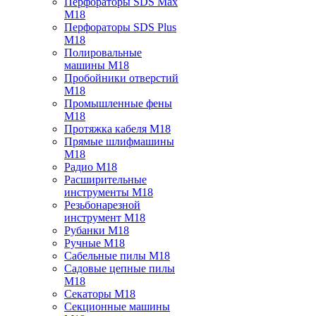
Перфораторы SDS Max
M18
Перфораторы SDS Plus
M18
Полировальные
машины M18
Пробойники отверстий
M18
Промышленные фены
M18
Протяжка кабеля M18
Прямые шлифмашины
M18
Радио M18
Расширительные
инструменты M18
Резьбонарезной
инструмент M18
Рубанки M18
Ручные M18
Сабельные пилы M18
Садовые цепные пилы
M18
Секаторы M18
Секционные машины