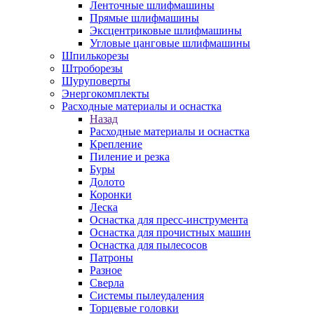
Ленточные шлифмашины
Прямые шлифмашины
Эксцентриковые шлифмашины
Угловые цанговые шлифмашины
Шпилькорезы
Штроборезы
Шуруповерты
Энергокомплекты
Расходные материалы и оснастка
Назад
Расходные материалы и оснастка
Крепление
Пиление и резка
Буры
Долото
Коронки
Леска
Оснастка для пресс-инструмента
Оснастка для прочистных машин
Оснастка для пылесосов
Патроны
Разное
Сверла
Системы пылеудаления
Торцевые головки