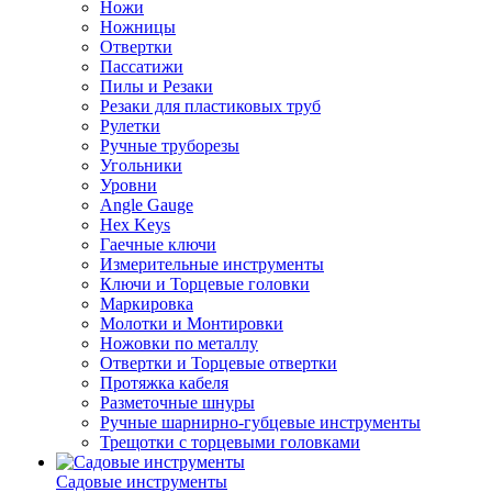
Ножи
Ножницы
Отвертки
Пассатижи
Пилы и Резаки
Резаки для пластиковых труб
Рулетки
Ручные труборезы
Угольники
Уровни
Angle Gauge
Hex Keys
Гаечные ключи
Измерительные инструменты
Ключи и Торцевые головки
Маркировка
Молотки и Монтировки
Ножовки по металлу
Отвертки и Торцевые отвертки
Протяжка кабеля
Разметочные шнуры
Ручные шарнирно-губцевые инструменты
Трещотки с торцевыми головками
Садовые инструменты