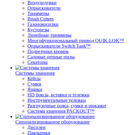
Воздуходувки
Опрыскиватели
Триммеры
Brush Cutters
Газонокосилки
Кусторезы
Линейные триммеры
Многофункциональный привод QUIK-LOK™
Опрыскиватели Switch Tank™
Подрезчики кромок
Садовые цепные пилы
Секаторы
Системы хранения
Кейсы
Сумки
Ящики
HD боксы, вставки и тележки
Инструментальные тележки
Разгрузочные пояса, сумки и рюкзаки
Система хранения PACKOUT™
Специализированное оборудование
Дисплеи
Паяльники