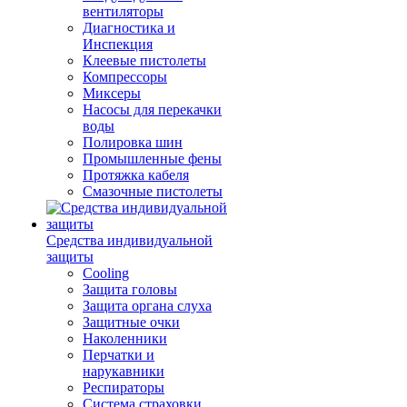
вентиляторы
Диагностика и
Инспекция
Клеевые пистолеты
Компрессоры
Миксеры
Насосы для перекачки
воды
Полировка шин
Промышленные фены
Протяжка кабеля
Смазочные пистолеты
Средства индивидуальной
защиты
Cooling
Защита головы
Защита органа слуха
Защитные очки
Наколенники
Перчатки и
нарукавники
Респираторы
Система страховки