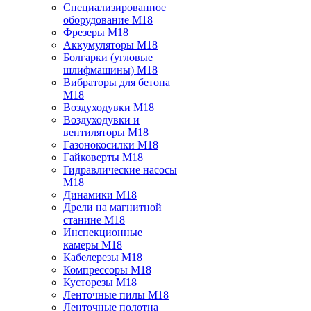
Специализированное
оборудование M18
Фрезеры M18
Аккумуляторы M18
Болгарки (угловые
шлифмашины) M18
Вибраторы для бетона
M18
Воздуходувки M18
Воздуходувки и
вентиляторы M18
Газонокосилки M18
Гайковерты M18
Гидравлические насосы
M18
Динамики M18
Дрели на магнитной
станине M18
Инспекционные
камеры M18
Кабелерезы M18
Компрессоры M18
Кусторезы M18
Ленточные пилы M18
Ленточные полотна