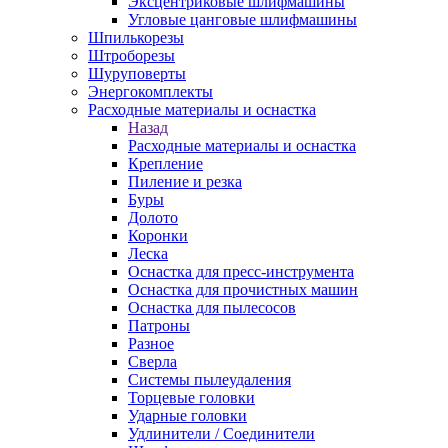
Эксцентриковые шлифмашины
Угловые цанговые шлифмашины
Шпилькорезы
Штроборезы
Шуруповерты
Энергокомплекты
Расходные материалы и оснастка
Назад
Расходные материалы и оснастка
Крепление
Пиление и резка
Буры
Долото
Коронки
Леска
Оснастка для пресс-инструмента
Оснастка для прочистных машин
Оснастка для пылесосов
Патроны
Разное
Сверла
Системы пылеудаления
Торцевые головки
Ударные головки
Удлинители / Соединители