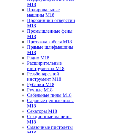
M18
Полировальные
машины M18
Пробойники отверстий
M18
Промышленные фены
M18
Протяжка кабеля M18
Прямые шлифмашины
M18
Радио M18
Расширительные
инструменты M18
Резьбонарезной
инструмент M18
Рубанки M18
Ручные M18
Сабельные пилы M18
Садовые цепные пилы
M18
Секаторы M18
Секционные машины
M18
Смазочные пистолеты
M18