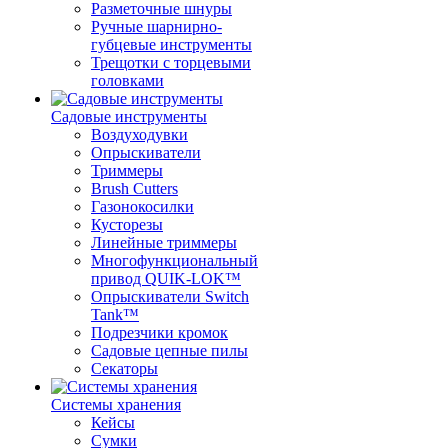
Разметочные шнуры
Ручные шарнирно-
губцевые инструменты
Трещотки с торцевыми
головками
Садовые инструменты
Воздуходувки
Опрыскиватели
Триммеры
Brush Cutters
Газонокосилки
Кусторезы
Линейные триммеры
Многофункциональный
привод QUIK-LOK™
Опрыскиватели Switch
Tank™
Подрезчики кромок
Садовые цепные пилы
Секаторы
Системы хранения
Кейсы
Сумки