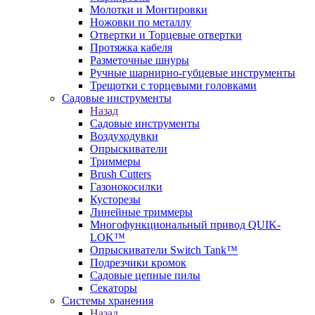
Молотки и Монтировки
Ножовки по металлу
Отвертки и Торцевые отвертки
Протяжка кабеля
Разметочные шнуры
Ручные шарнирно-губцевые инструменты
Трещотки с торцевыми головками
Садовые инструменты
Назад
Садовые инструменты
Воздуходувки
Опрыскиватели
Триммеры
Brush Cutters
Газонокосилки
Кусторезы
Линейные триммеры
Многофункциональный привод QUIK-
LOK™
Опрыскиватели Switch Tank™
Подрезчики кромок
Садовые цепные пилы
Секаторы
Системы хранения
Назад