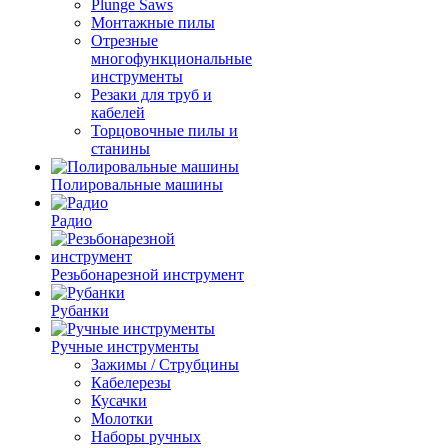
Plunge Saws
Монтажные пилы
Отрезные
многофункциональные
инструменты
Резаки для труб и
кабелей
Торцовочные пилы и
станины
Полировальные машины
Радио
Резьбонарезной инструмент
Рубанки
Ручные инструменты
Зажимы / Струбцины
Кабелерезы
Кусачки
Молотки
Наборы ручных