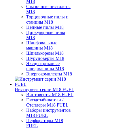
M18
Смазочные пистолеты
M18
Торцовочные пилы и
станины M18
Цепные пилы M18
Циркулярные пилы
M18
Шлифовальные
машины M18
Шпилькорезы M18
Шуруповерты M18
Эксцентриковые
шлифмашины M18
Энергокомплекты M18
Инструмент серии M18 FUEL
Винтоверты M18 FUEL
Гвоздезабиватели /
Степлеры M18 FUEL
Наборы инструментов
M18 FUEL
Перфораторы M18
FUEL