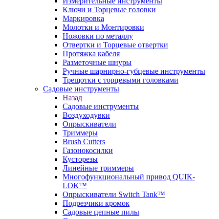
Измерительные инструменты
Ключи и Торцевые головки
Маркировка
Молотки и Монтировки
Ножовки по металлу
Отвертки и Торцевые отвертки
Протяжка кабеля
Разметочные шнуры
Ручные шарнирно-губцевые инструменты
Трещотки с торцевыми головками
Садовые инструменты
Назад
Садовые инструменты
Воздуходувки
Опрыскиватели
Триммеры
Brush Cutters
Газонокосилки
Кусторезы
Линейные триммеры
Многофункциональный привод QUIK-
LOK™
Опрыскиватели Switch Tank™
Подрезчики кромок
Садовые цепные пилы