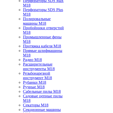
Перфораторы SDS Max
M18
Перфораторы SDS Plus
M18
Полировальные
машины M18
Пробойники отверстий
M18
Промышленные фены
M18
Протяжка кабеля M18
Прямые шлифмашины
M18
Радио M18
Расширительные
инструменты M18
Резьбонарезной
инструмент M18
Рубанки M18
Ручные M18
Сабельные пилы M18
Садовые цепные пилы
M18
Секаторы M18
Секционные машины