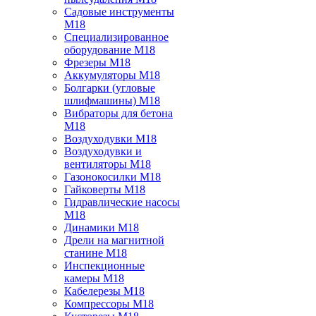
Садовые инструменты
M18
Специализированное
оборудование M18
Фрезеры M18
Аккумуляторы M18
Болгарки (угловые
шлифмашины) M18
Вибраторы для бетона
M18
Воздуходувки M18
Воздуходувки и
вентиляторы M18
Газонокосилки M18
Гайковерты M18
Гидравлические насосы
M18
Динамики M18
Дрели на магнитной
станине M18
Инспекционные
камеры M18
Кабелерезы M18
Компрессоры M18