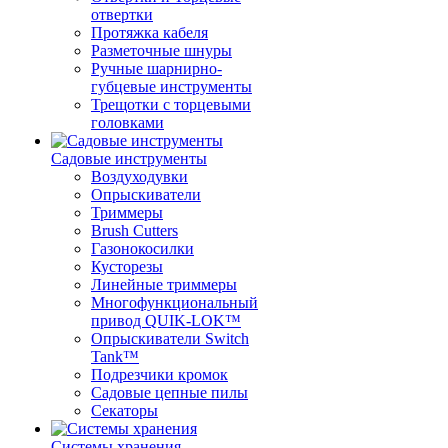
отвертки
Протяжка кабеля
Разметочные шнуры
Ручные шарнирно-
губцевые инструменты
Трещотки с торцевыми
головками
Садовые инструменты
Воздуходувки
Опрыскиватели
Триммеры
Brush Cutters
Газонокосилки
Кусторезы
Линейные триммеры
Многофункциональный
привод QUIK-LOK™
Опрыскиватели Switch
Tank™
Подрезчики кромок
Садовые цепные пилы
Секаторы
Системы хранения