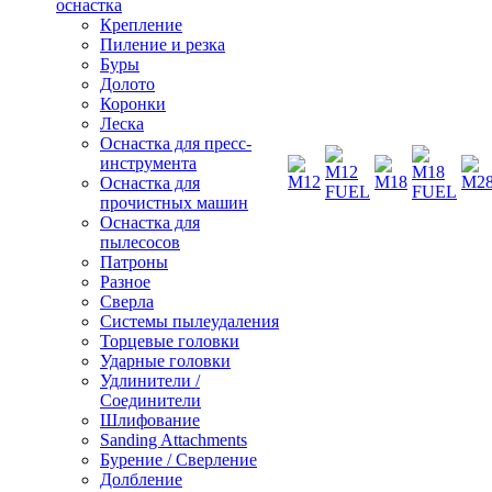
оснастка
Крепление
Пиление и резка
Буры
Долото
Коронки
Леска
Оснастка для пресс-
инструмента
Оснастка для
прочистных машин
Оснастка для
пылесосов
Патроны
Разное
Сверла
Системы пылеудаления
Торцевые головки
Ударные головки
Удлинители /
Соединители
Шлифование
Sanding Attachments
Бурение / Сверление
Долбление