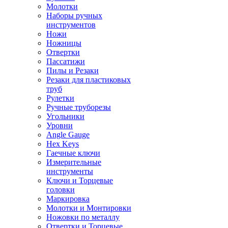
Молотки
Наборы ручных
инструментов
Ножи
Ножницы
Отвертки
Пассатижи
Пилы и Резаки
Резаки для пластиковых
труб
Рулетки
Ручные труборезы
Угольники
Уровни
Angle Gauge
Hex Keys
Гаечные ключи
Измерительные
инструменты
Ключи и Торцевые
головки
Маркировка
Молотки и Монтировки
Ножовки по металлу
Отвертки и Торцевые