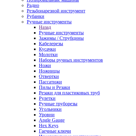
Радио
Резьбонарезной инструмент
Рубанки
Ручные инструменты
Назад
Ручные инструменты
Зажимы / Струбцины
Кабелерезы
Кусачки
Молотки
Наборы ручных инструментов
Ножи
Ножницы
Отвертки
Пассатижи
Пилы и Резаки
Резаки для пластиковых труб
Рулетки
Ручные труборезы
Угольники
Уровни
Angle Gauge
Hex Keys
Гаечные ключи