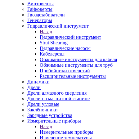
Винтоверты
Гайковерты
Гвоздезабиватели
Генераторы
Гидравлический инструмент
Назад
Гидравлический инструмент
Strut Shearing
Гидравлические насосы
Кабелерезы
Обжимные инструменты для кабеля
Обжимные инструменты для труб
Пробойники отверстий
Расширительные инструменты
Динамики
Дрели
Дрели алмазного сверления
Дрели на магнитной станине
Дрели угловые
Заклёпочники
Зарядные устройства
Измерительные приборы
Назад
Измерительные приборы
Измерение температуры