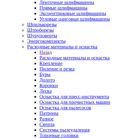
Ленточные шлифмашины
Прямые шлифмашины
Эксцентриковые шлифмашины
Угловые цанговые шлифмашины
Шпилькорезы
Штроборезы
Шуруповерты
Энергокомплекты
Расходные материалы и оснастка
Назад
Расходные материалы и оснастка
Крепление
Пиление и резка
Буры
Долото
Коронки
Леска
Оснастка для пресс-инструмента
Оснастка для прочистных машин
Оснастка для пылесосов
Патроны
Разное
Сверла
Системы пылеудаления
Торцевые головки