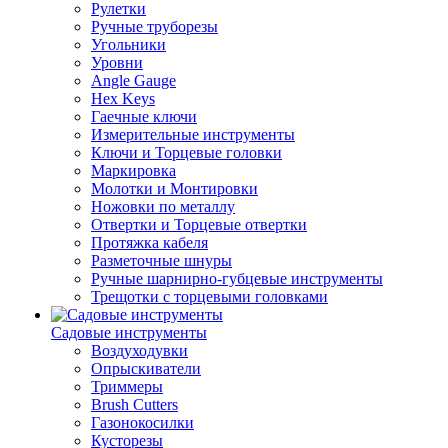
Рулетки
Ручные труборезы
Угольники
Уровни
Angle Gauge
Hex Keys
Гаечные ключи
Измерительные инструменты
Ключи и Торцевые головки
Маркировка
Молотки и Монтировки
Ножовки по металлу
Отвертки и Торцевые отвертки
Протяжка кабеля
Разметочные шнуры
Ручные шарнирно-губцевые инструменты
Трещотки с торцевыми головками
Садовые инструменты
Воздуходувки
Опрыскиватели
Триммеры
Brush Cutters
Газонокосилки
Кусторезы