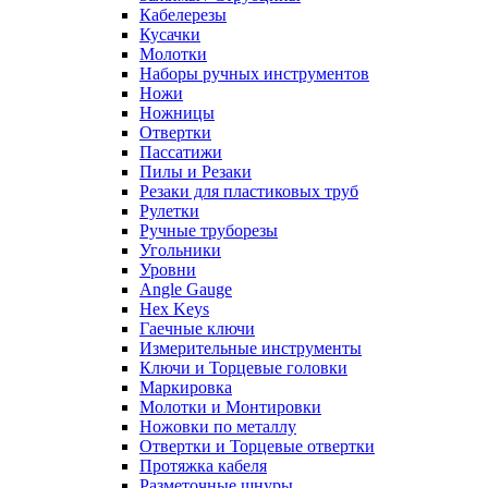
Кабелерезы
Кусачки
Молотки
Наборы ручных инструментов
Ножи
Ножницы
Отвертки
Пассатижи
Пилы и Резаки
Резаки для пластиковых труб
Рулетки
Ручные труборезы
Угольники
Уровни
Angle Gauge
Hex Keys
Гаечные ключи
Измерительные инструменты
Ключи и Торцевые головки
Маркировка
Молотки и Монтировки
Ножовки по металлу
Отвертки и Торцевые отвертки
Протяжка кабеля
Разметочные шнуры