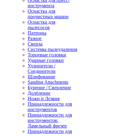
Оснастка для пресс-
инструмента
Оснастка для
прочистных машин
Оснастка для
пылесосов
Патроны
Разное
Сверла
Системы пылеудаления
Торцевые головки
Ударные головки
Удлинители /
Соединители
Шлифование
Sanding Attachments
Бурение / Сверление
Долбление
Ножи и Лезвия
Принадлежности для
инструментов
Принадлежности для
инструментов:
Ламельный фрезер
Принадлежности для