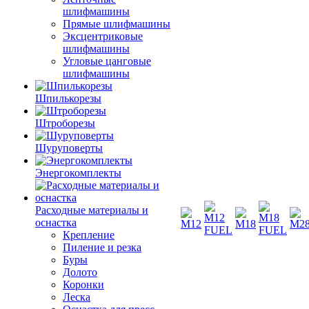
шлифмашины
Прямые шлифмашины
Эксцентриковые
шлифмашины
Угловые цанговые
шлифмашины
Шпилькорезы
Штроборезы
Шуруповерты
Энергокомплекты
Расходные материалы и
оснастка
Крепление
Пиление и резка
Буры
Долото
Коронки
Леска