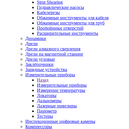
Strut Shearing
Гидравлические насосы
Кабелерезы
Обжимные инструменты для кабеля
Обжимные инструменты для труб
Пробойники отверстий
Расширительные инструменты
Динамики
Дрели
Дрели алмазного сверления
Дрели на магнитной станине
Дрели угловые
Заклёпочники
Зарядные устройства
Измерительные приборы
Назад
Измерительные приборы
Измерение температуры
Локаторы
Дальномеры
Лазерные нивелиры
Пирометр
Тестеры
Инспекционные цифровые камеры
Компрессоры