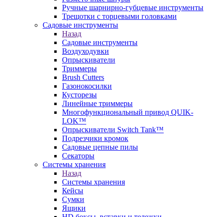
Ручные шарнирно-губцевые инструменты
Трещотки с торцевыми головками
Садовые инструменты
Назад
Садовые инструменты
Воздуходувки
Опрыскиватели
Триммеры
Brush Cutters
Газонокосилки
Кусторезы
Линейные триммеры
Многофункциональный привод QUIK-
LOK™
Опрыскиватели Switch Tank™
Подрезчики кромок
Садовые цепные пилы
Секаторы
Системы хранения
Назад
Системы хранения
Кейсы
Сумки
Ящики
HD боксы, вставки и тележки