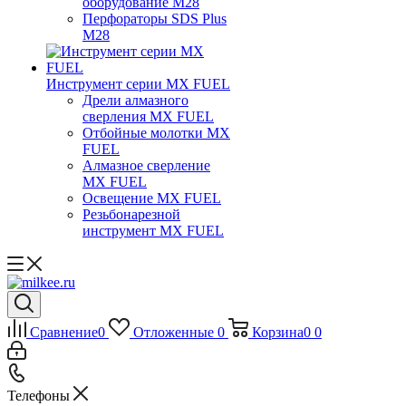
оборудование M28
Перфораторы SDS Plus
M28
Инструмент серии MX FUEL
Дрели алмазного
сверления MX FUEL
Отбойные молотки MX
FUEL
Алмазное сверление
MX FUEL
Освещение MX FUEL
Резьбонарезной
инструмент MX FUEL
Сравнение
0
Отложенные
0
Корзина
0
0
Телефоны