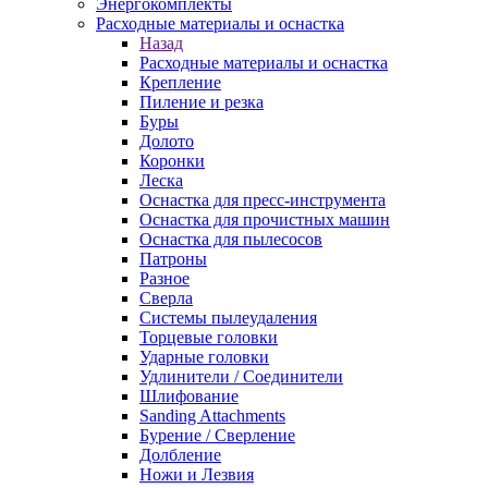
Энергокомплекты
Расходные материалы и оснастка
Назад
Расходные материалы и оснастка
Крепление
Пиление и резка
Буры
Долото
Коронки
Леска
Оснастка для пресс-инструмента
Оснастка для прочистных машин
Оснастка для пылесосов
Патроны
Разное
Сверла
Системы пылеудаления
Торцевые головки
Ударные головки
Удлинители / Соединители
Шлифование
Sanding Attachments
Бурение / Сверление
Долбление
Ножи и Лезвия