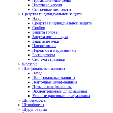
Промышленные фены
Протяжка кабеля
Смазочные пистолеты
Средства индивидуальной защиты
Назад
Средства индивидуальной защиты
Cooling
Защита головы
Защита органа слуха
Защитные очки
Наколенники
Перчатки и нарукавники
Респираторы
Система страховки
Фрезеры
Шлифовальные машины
Назад
Шлифовальные машины
Ленточные шлифмашины
Прямые шлифмашины
Эксцентриковые шлифмашины
Угловые цанговые шлифмашины
Шпилькорезы
Штроборезы
Шуруповерты