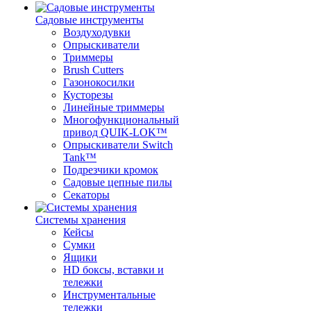
Садовые инструменты
Воздуходувки
Опрыскиватели
Триммеры
Brush Cutters
Газонокосилки
Кусторезы
Линейные триммеры
Многофункциональный
привод QUIK-LOK™
Опрыскиватели Switch
Tank™
Подрезчики кромок
Садовые цепные пилы
Секаторы
Системы хранения
Кейсы
Сумки
Ящики
HD боксы, вставки и
тележки
Инструментальные
тележки