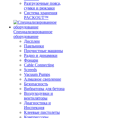
Разгрузочные пояса,
сумки и рюкзаки
Система хранения
PACKOUT™
Специализированное
оборудование
Дисплеи
Паяльники
Прочистные машины
Радио и динамики
Фонари
Cable Connecting
Screeds
Vacuum Pumps
Алмазное сверление
Безопасность
Вибраторы для бетона
Воздуходувки и
вентиляторы
Диагностика и
Инспекция
Клеевые пистолеты
Компрессоры