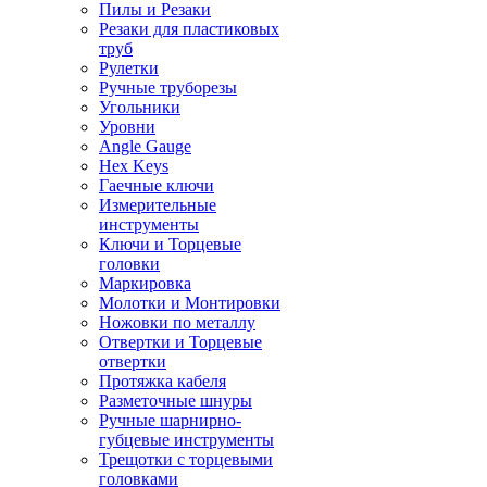
Пилы и Резаки
Резаки для пластиковых
труб
Рулетки
Ручные труборезы
Угольники
Уровни
Angle Gauge
Hex Keys
Гаечные ключи
Измерительные
инструменты
Ключи и Торцевые
головки
Маркировка
Молотки и Монтировки
Ножовки по металлу
Отвертки и Торцевые
отвертки
Протяжка кабеля
Разметочные шнуры
Ручные шарнирно-
губцевые инструменты
Трещотки с торцевыми
головками