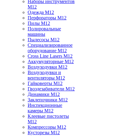
Наборы инструментов
M12
Одежда M12
Перфораторы M12
Пилы M12
Полировальные
машины
Пылесосы M12
Специализированное
оборудование M12
Cross Line Lasers M12
Аккумуляторные M12
Воздуходувки M12
Воздуходувки и
вентиляторы M12
Гайковерты M12
Гвоздезабиватели M12
Динамики M12
Заклепочники M12
Инспекционные
камеры M12
Клеевые пистолеты
M12
Компрессоры M12
Кусторезы M12