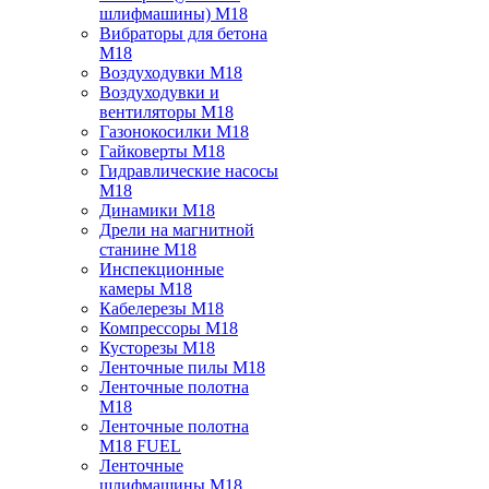
шлифмашины) M18
Вибраторы для бетона
M18
Воздуходувки M18
Воздуходувки и
вентиляторы M18
Газонокосилки M18
Гайковерты M18
Гидравлические насосы
M18
Динамики M18
Дрели на магнитной
станине M18
Инспекционные
камеры M18
Кабелерезы M18
Компрессоры M18
Кусторезы M18
Ленточные пилы M18
Ленточные полотна
M18
Ленточные полотна
M18 FUEL
Ленточные
шлифмашины M18