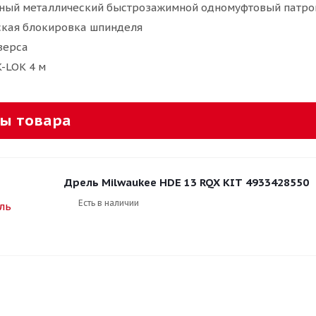
ый металлический быстрозажимной одномуфтовый патро
ская блокировка шпинделя
верса
-LOK 4 м
ы товара
Дрель Milwaukee HDE 13 RQX KIT 4933428550
Есть в наличии