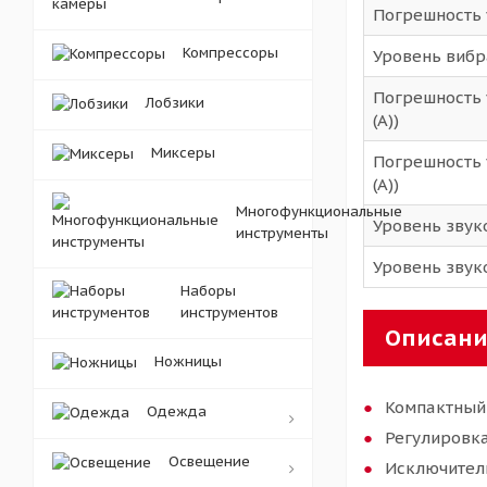
Погрешность 
Компрессоры
Уровень вибра
Погрешность 
Лобзики
(А))
Миксеры
Погрешность 
(А))
Многофункциональные
Уровень звуко
инструменты
Уровень звуко
Наборы
инструментов
Описани
Ножницы
Компактный
Одежда
Регулировка
Освещение
Исключитель