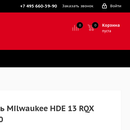
+7 495 660-39-90
Заказать звонок
Войти
Корзина
0
0
0
пуста
ь Milwaukee HDE 13 RQX
0