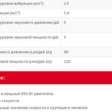
уровня вибрации (м/с²)
1.5
ции (м/с²)
5.4
уровня звукового давления (дБ
3
уровня звуковой мощности (дБ
3
вого давления (Lpa)(дБ (А))
99
вой мощности (Lwa)(дБ (А))
110
е:
 и мощный 950 Вт двигатель
 скорости
ные значения скорости и крутящего момента