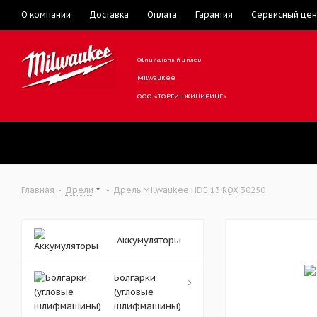
О компании
Доставка
Оплата
Гарантия
Сервисный цен
Официальный дилер
Milwaukee
ООО «ТОРГИНЖИНИРИНГ»
Главная
-
Дрели
-
Дрель Milwaukee HDE 13 RQX 30250
Аккумуляторы
Болгарки
(угловые
шлифмашины)