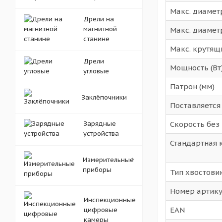
Макс. диамет
Дрели на
магнитной
Макс. диаметр
станине
Макс. крутящ
Дрели
Мощность (Вт
угловые
Патрон (мм)
Заклёпочники
Поставляется
Зарядные
Скорость без 
устройства
Стандартная 
Измерительные
приборы
Тип хвостови
Номер артик
Инспекционные
EAN
цифровые
камеры