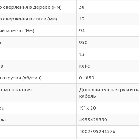
р сверления в дереве (мм)
38
 сверления в стали (мм)
13
ий момент (Нм)
94
)
950
13
 в
Кейс
нагрузки (об/мин)
0 - 850
комплектация
Дополнительная рукоятка
кабель
ка
½″ x 20
ула
4933428550
4002395241576