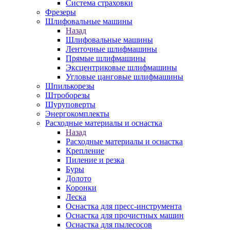
Система страховки
Фрезеры
Шлифовальные машины
Назад
Шлифовальные машины
Ленточные шлифмашины
Прямые шлифмашины
Эксцентриковые шлифмашины
Угловые цанговые шлифмашины
Шпилькорезы
Штроборезы
Шуруповерты
Энергокомплекты
Расходные материалы и оснастка
Назад
Расходные материалы и оснастка
Крепление
Пиление и резка
Буры
Долото
Коронки
Леска
Оснастка для пресс-инструмента
Оснастка для прочистных машин
Оснастка для пылесосов