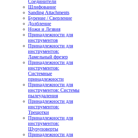
Соединители
Шлифование
Sanding Attachments
Бурение / Сверление
Долбление
Ножи и Лезвия
Принадлежности для
инструментов
Принадлежности для
инструментов:
Ламельный фрезер
Принадлежности для
инструментов:
Системные
принадлежности
Принадлежности для
инструментов: Системы
пылеудаления
Принадлежности для
инструментов:
Трещотки
Принадлежности для
инструментов:
Шуруповерты
Принадлежности для