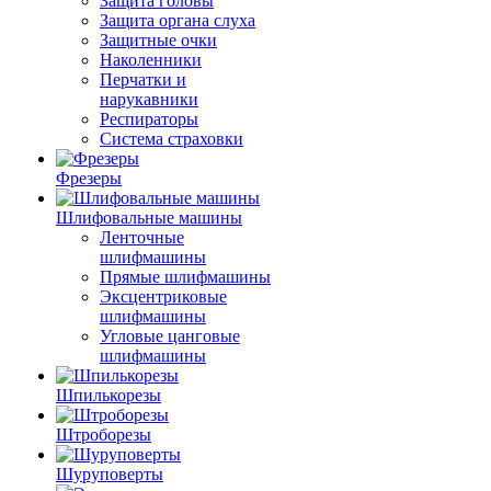
Защита головы
Защита органа слуха
Защитные очки
Наколенники
Перчатки и
нарукавники
Респираторы
Система страховки
Фрезеры
Шлифовальные машины
Ленточные
шлифмашины
Прямые шлифмашины
Эксцентриковые
шлифмашины
Угловые цанговые
шлифмашины
Шпилькорезы
Штроборезы
Шуруповерты