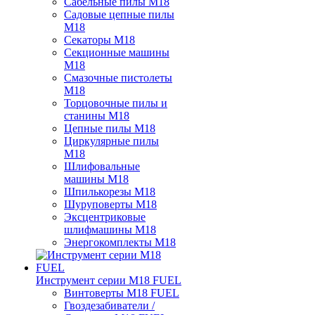
Сабельные пилы M18
Садовые цепные пилы
M18
Секаторы M18
Секционные машины
M18
Смазочные пистолеты
M18
Торцовочные пилы и
станины M18
Цепные пилы M18
Циркулярные пилы
M18
Шлифовальные
машины M18
Шпилькорезы M18
Шуруповерты M18
Эксцентриковые
шлифмашины M18
Энергокомплекты M18
Инструмент серии M18 FUEL
Винтоверты M18 FUEL
Гвоздезабиватели /