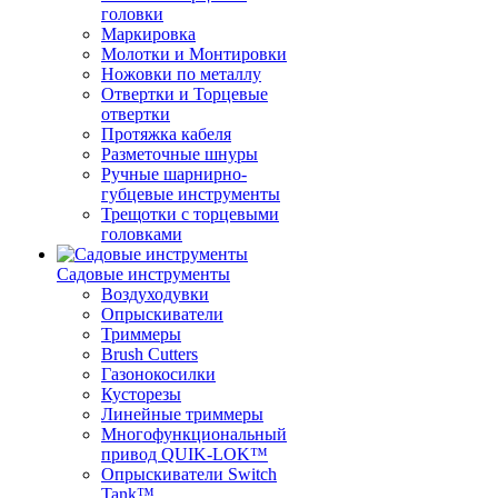
головки
Маркировка
Молотки и Монтировки
Ножовки по металлу
Отвертки и Торцевые
отвертки
Протяжка кабеля
Разметочные шнуры
Ручные шарнирно-
губцевые инструменты
Трещотки с торцевыми
головками
Садовые инструменты
Воздуходувки
Опрыскиватели
Триммеры
Brush Cutters
Газонокосилки
Кусторезы
Линейные триммеры
Многофункциональный
привод QUIK-LOK™
Опрыскиватели Switch
Tank™