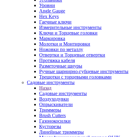
Уровни
Angle Gauge
Hex Keys
Гаечные ключи
Измерительные инструменты
Ключи и Торцевые головки
Маркировка
Молотки и Монтировки
Ножовки по металлу
Отвертки и Торцевые отвертки
Протяжка кабеля
Разметочные шнуры
Ручные шарнирно-губцевые инструменты
Трещотки с торцевыми головками
Садовые инструменты
Назад
Садовые инструменты
Воздуходувки
Опрыскиватели
Триммеры
Brush Cutters
Газонокосилки
Кусторезы
Линейные триммеры