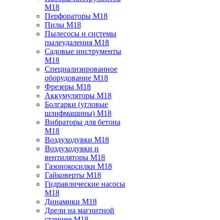
M18
Перфораторы M18
Пилы M18
Пылесосы и системы
пылеудаления M18
Садовые инструменты
M18
Специализированное
оборудование M18
Фрезеры M18
Аккумуляторы M18
Болгарки (угловые
шлифмашины) M18
Вибраторы для бетона
M18
Воздуходувки M18
Воздуходувки и
вентиляторы M18
Газонокосилки M18
Гайковерты M18
Гидравлические насосы
M18
Динамики M18
Дрели на магнитной
станине M18