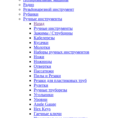
Радио
Резьбонарезной инструмент
Рубанки
Ручные инструменты
Назад
Ручные инструменты
Зажимы / Струбцины
Кабелерезы
Кусачки
Молотки
Наборы ручных инструментов
Ножи
Ножницы
Отвертки
Пассатижи
Пилы и Резаки
Резаки для пластиковых труб
Рулетки
Ручные труборезы
Угольники
Уровни
Angle Gauge
Hex Keys
Гаечные ключи