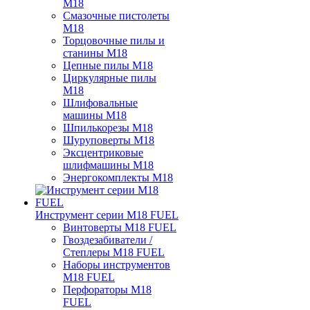
M18
Смазочные пистолеты
M18
Торцовочные пилы и
станины M18
Цепные пилы M18
Циркулярные пилы
M18
Шлифовальные
машины M18
Шпилькорезы M18
Шуруповерты M18
Эксцентриковые
шлифмашины M18
Энергокомплекты M18
Инструмент серии M18 FUEL
Винтоверты M18 FUEL
Гвоздезабиватели /
Степлеры M18 FUEL
Наборы инструментов
M18 FUEL
Перфораторы M18
FUEL