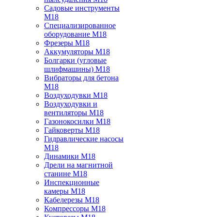
Садовые инструменты
M18
Специализированное
оборудование M18
Фрезеры M18
Аккумуляторы M18
Болгарки (угловые
шлифмашины) M18
Вибраторы для бетона
M18
Воздуходувки M18
Воздуходувки и
вентиляторы M18
Газонокосилки M18
Гайковерты M18
Гидравлические насосы
M18
Динамики M18
Дрели на магнитной
станине M18
Инспекционные
камеры M18
Кабелерезы M18
Компрессоры M18