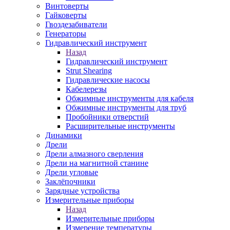
Винтоверты
Гайковерты
Гвоздезабиватели
Генераторы
Гидравлический инструмент
Назад
Гидравлический инструмент
Strut Shearing
Гидравлические насосы
Кабелерезы
Обжимные инструменты для кабеля
Обжимные инструменты для труб
Пробойники отверстий
Расширительные инструменты
Динамики
Дрели
Дрели алмазного сверления
Дрели на магнитной станине
Дрели угловые
Заклёпочники
Зарядные устройства
Измерительные приборы
Назад
Измерительные приборы
Измерение температуры