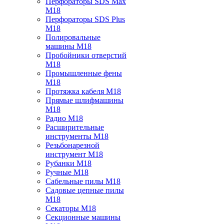
Перфораторы SDS Max
M18
Перфораторы SDS Plus
M18
Полировальные
машины M18
Пробойники отверстий
M18
Промышленные фены
M18
Протяжка кабеля M18
Прямые шлифмашины
M18
Радио M18
Расширительные
инструменты M18
Резьбонарезной
инструмент M18
Рубанки M18
Ручные M18
Сабельные пилы M18
Садовые цепные пилы
M18
Секаторы M18
Секционные машины