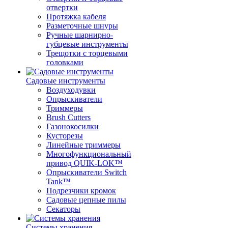
отвертки
Протяжка кабеля
Разметочные шнуры
Ручные шарнирно-
губцевые инструменты
Трещотки с торцевыми
головками
Садовые инструменты
Воздуходувки
Опрыскиватели
Триммеры
Brush Cutters
Газонокосилки
Кусторезы
Линейные триммеры
Многофункциональный
привод QUIK-LOK™
Опрыскиватели Switch
Tank™
Подрезчики кромок
Садовые цепные пилы
Секаторы
Системы хранения