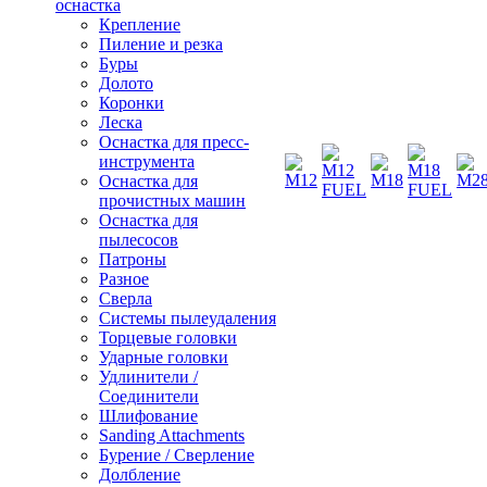
оснастка
Крепление
Пиление и резка
Буры
Долото
Коронки
Леска
Оснастка для пресс-
инструмента
Оснастка для
прочистных машин
Оснастка для
пылесосов
Патроны
Разное
Сверла
Системы пылеудаления
Торцевые головки
Ударные головки
Удлинители /
Соединители
Шлифование
Sanding Attachments
Бурение / Сверление
Долбление