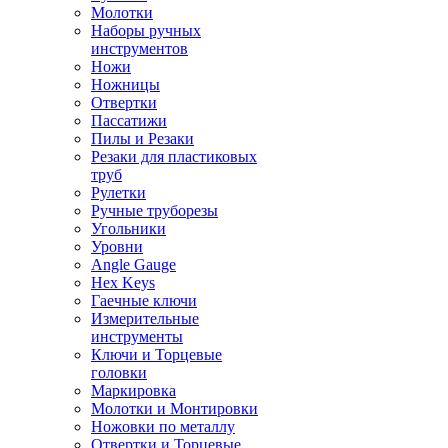
Молотки
Наборы ручных
инструментов
Ножи
Ножницы
Отвертки
Пассатижи
Пилы и Резаки
Резаки для пластиковых
труб
Рулетки
Ручные труборезы
Угольники
Уровни
Angle Gauge
Hex Keys
Гаечные ключи
Измерительные
инструменты
Ключи и Торцевые
головки
Маркировка
Молотки и Монтировки
Ножовки по металлу
Отвертки и Торцевые