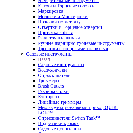
Измерительные инструменты
Ключи и Торцевые головки
Маркировка
Молотки и Монтировки
Ножовки по металлу
Отвертки и Торцевые отвертки
Протяжка кабеля
Разметочные шнуры
Ручные шарнирно-губцевые инструменты
Трещотки с торцевыми головками
Садовые инструменты
Назад
Садовые инструменты
Воздуходувки
Опрыскиватели
Триммеры
Brush Cutters
Газонокосилки
Кусторезы
Линейные триммеры
Многофункциональный привод QUIK-
LOK™
Опрыскиватели Switch Tank™
Подрезчики кромок
Садовые цепные пилы