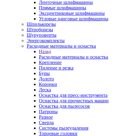
Ленточные шлифмашины
Прямые шлифмашины
Эксцентриковые шлифмашины
Угловые цанговые шлифмашины
Шпилькорезы
Штроборезы
Шуруповерты
Энергокомплекты
Расходные материалы и оснастка
Назад
Расходные материалы и оснастка
Крепление
Пиление и резка
Буры
Долото
Коронки
Леска
Оснастка для пресс-инструмента
Оснастка для прочистных машин
Оснастка для пылесосов
Патроны
Разное
Сверла
Системы пылеудаления
Торцевые головки