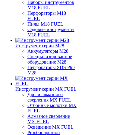
Наборы инструментов
M18 FUEL
Перфораторы M18
FUEL
Пилы M18 FUEL
Садовые инструменты
M18 FUEL
Инструмент серии M28
Аккумуляторы M28
Специализированное
оборудование M28
Перфораторы SDS Plus
M28
Инструмент серии MX FUEL
Дрели алмазного
сверления MX FUEL
Отбойные молотки MX
FUEL
Алмазное сверление
MX FUEL
Освещение MX FUEL
Резьбонарезной