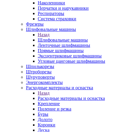
Наколенники
Перчатки и нарукавники
Респираторы
Система страховки
Фрезеры
Шлифовальные машины
Назад
Шлифовальные машины
Ленточные шлифмашины
Прямые шлифмашины
Эксцентриковые шлифмашины
Угловые цанговые шлифмашины
Шпилькорезы
Штроборезы
Шуруповерты
Энергокомплекты
Расходные материалы и оснастка
Назад
Расходные материалы и оснастка
Крепление
Пиление и резка
Буры
Долото
Коронки
Леска