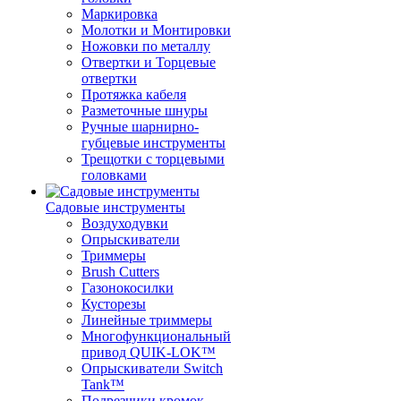
Маркировка
Молотки и Монтировки
Ножовки по металлу
Отвертки и Торцевые
отвертки
Протяжка кабеля
Разметочные шнуры
Ручные шарнирно-
губцевые инструменты
Трещотки с торцевыми
головками
Садовые инструменты
Воздуходувки
Опрыскиватели
Триммеры
Brush Cutters
Газонокосилки
Кусторезы
Линейные триммеры
Многофункциональный
привод QUIK-LOK™
Опрыскиватели Switch
Tank™
Подрезчики кромок