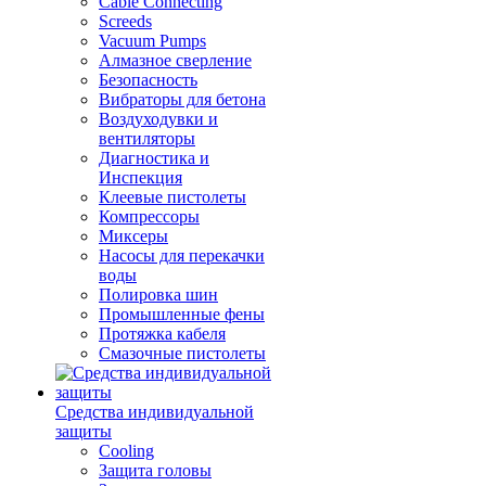
Cable Connecting
Screeds
Vacuum Pumps
Алмазное сверление
Безопасность
Вибраторы для бетона
Воздуходувки и
вентиляторы
Диагностика и
Инспекция
Клеевые пистолеты
Компрессоры
Миксеры
Насосы для перекачки
воды
Полировка шин
Промышленные фены
Протяжка кабеля
Смазочные пистолеты
Средства индивидуальной
защиты
Cooling
Защита головы