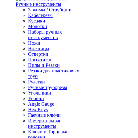
Ручные инструменты
Зажимы / Струбцины
Кабелерезы
Кусачки
Молотки
Наборы ручных
инструментов
Ножи
Ножницы
Отвертки
Пассатижи
Пилы и Резаки
Резаки для пластиковых
труб
Рулетки
Ручные труборезы
Угольники
Уровни
Angle Gauge
Hex Keys
Гаечные ключи
Измерительные
инструменты
Ключи и Торцевые
головки