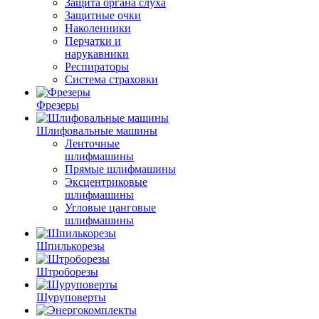
Защита органа слуха
Защитные очки
Наколенники
Перчатки и
нарукавники
Респираторы
Система страховки
Фрезеры
Шлифовальные машины
Ленточные
шлифмашины
Прямые шлифмашины
Эксцентриковые
шлифмашины
Угловые цанговые
шлифмашины
Шпилькорезы
Штроборезы
Шуруповерты