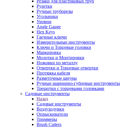
Резаки для пластиковых труб
Рулетки
Ручные труборезы
Угольники
Уровни
Angle Gauge
Hex Keys
Гаечные ключи
Измерительные инструменты
Ключи и Торцевые головки
Маркировка
Молотки и Монтировки
Ножовки по металлу
Отвертки и Торцевые отвертки
Протяжка кабеля
Разметочные шнуры
Ручные шарнирно-губцевые инструменты
Трещотки с торцевыми головками
Садовые инструменты
Назад
Садовые инструменты
Воздуходувки
Опрыскиватели
Триммеры
Brush Cutters