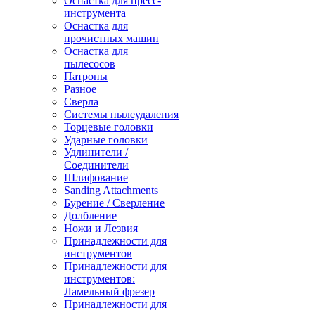
Оснастка для пресс-
инструмента
Оснастка для
прочистных машин
Оснастка для
пылесосов
Патроны
Разное
Сверла
Системы пылеудаления
Торцевые головки
Ударные головки
Удлинители /
Соединители
Шлифование
Sanding Attachments
Бурение / Сверление
Долбление
Ножи и Лезвия
Принадлежности для
инструментов
Принадлежности для
инструментов:
Ламельный фрезер
Принадлежности для