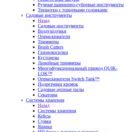
Ручные шарнирно-губцевые инструменты
Трещотки с торцевыми головками
Садовые инструменты
Назад
Садовые инструменты
Воздуходувки
Опрыскиватели
Триммеры
Brush Cutters
Газонокосилки
Кусторезы
Линейные триммеры
Многофункциональный привод QUIK-
LOK™
Опрыскиватели Switch Tank™
Подрезчики кромок
Садовые цепные пилы
Секаторы
Системы хранения
Назад
Системы хранения
Кейсы
Сумки
Ящики
HD боксы, вставки и тележки