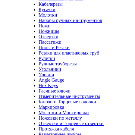
Кабелерезы
Кусачки
Молотки
Наборы ручных инструментов
Ножи
Ножницы
Отвертки
Пассатижи
Пилы и Резаки
Резаки для пластиковых труб
Рулетки
Ручные труборезы
Угольники
Уровни
Angle Gauge
Hex Keys
Гаечные ключи
Измерительные инструменты
Ключи и Торцевые головки
Маркировка
Молотки и Монтировки
Ножовки по металлу
Отвертки и Торцевые отвертки
Протяжка кабеля
Разметочные шнуры