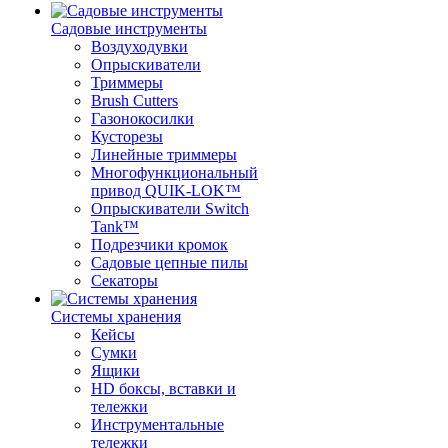
Садовые инструменты
Воздуходувки
Опрыскиватели
Триммеры
Brush Cutters
Газонокосилки
Кусторезы
Линейные триммеры
Многофункциональный
привод QUIK-LOK™
Опрыскиватели Switch
Tank™
Подрезчики кромок
Садовые цепные пилы
Секаторы
Системы хранения
Кейсы
Сумки
Ящики
HD боксы, вставки и
тележки
Инструментальные
тележки