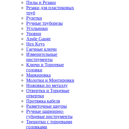
Пилы и Резаки
Резаки для пластиковых
труб
Рулетки
Ручные труборезы
Угольники
Уровни
Angle Gauge
Hex Keys
Гаечные ключи
Измерительные
инструменты
Ключи и Торцевые
головки
Маркировка
Молотки и Монтировки
Ножовки по металлу
Отвертки и Торцевые
отвертки
Протяжка кабеля
Разметочные шнуры
Ручные шарнирно-
губцевые инструменты
Трещотки с торцевыми
головками