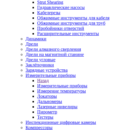
Strut Shearing
Гидравлические насосы
Кабелерезы
Обжимные инструменты для кабеля
Обжимные инструменты для труб
Пробойники отверстий
Расширительные инструменты
Динамики
Дрели
Дрели алмазного сверления
Дрели на магнитной станине
Дрели угловые
Заклёпочники
Зарядные устройства
Измерительные приборы
Назад
Измерительные приборы
Измерение температуры
Локаторы
Дальномеры
Лазерные нивелиры
Пирометр
Тестеры
Инспекционные цифровые камеры
Компрессоры