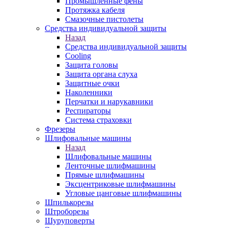
Промышленные фены
Протяжка кабеля
Смазочные пистолеты
Средства индивидуальной защиты
Назад
Средства индивидуальной защиты
Cooling
Защита головы
Защита органа слуха
Защитные очки
Наколенники
Перчатки и нарукавники
Респираторы
Система страховки
Фрезеры
Шлифовальные машины
Назад
Шлифовальные машины
Ленточные шлифмашины
Прямые шлифмашины
Эксцентриковые шлифмашины
Угловые цанговые шлифмашины
Шпилькорезы
Штроборезы
Шуруповерты