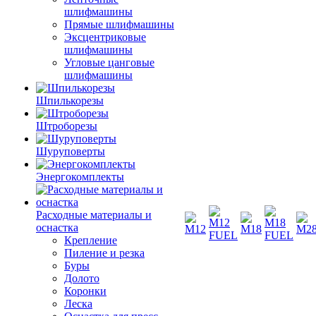
шлифмашины
Прямые шлифмашины
Эксцентриковые
шлифмашины
Угловые цанговые
шлифмашины
Шпилькорезы
Штроборезы
Шуруповерты
Энергокомплекты
Расходные материалы и
оснастка
Крепление
Пиление и резка
Буры
Долото
Коронки
Леска