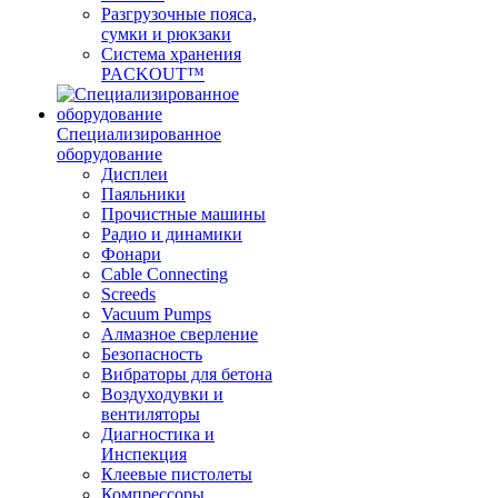
Разгрузочные пояса,
сумки и рюкзаки
Система хранения
PACKOUT™
Специализированное
оборудование
Дисплеи
Паяльники
Прочистные машины
Радио и динамики
Фонари
Cable Connecting
Screeds
Vacuum Pumps
Алмазное сверление
Безопасность
Вибраторы для бетона
Воздуходувки и
вентиляторы
Диагностика и
Инспекция
Клеевые пистолеты
Компрессоры