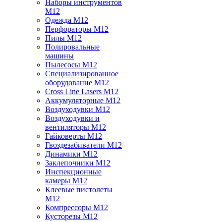
Наборы инструментов
M12
Одежда M12
Перфораторы M12
Пилы M12
Полировальные
машины
Пылесосы M12
Специализированное
оборудование M12
Cross Line Lasers M12
Аккумуляторные M12
Воздуходувки M12
Воздуходувки и
вентиляторы M12
Гайковерты M12
Гвоздезабиватели M12
Динамики M12
Заклепочники M12
Инспекционные
камеры M12
Клеевые пистолеты
M12
Компрессоры M12
Кусторезы M12