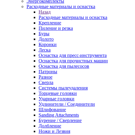
Энергокомплекты
Расходные материалы и оснастка
Назад
Расходные материалы и оснастка
Крепление
Пиление и резка
Буры
Долото
Коронки
Леска
Оснастка для пресс-инструмента
Оснастка для прочистных машин
Оснастка для пылесосов
Патроны
Разное
Сверла
Системы пылеудаления
Торцевые головки
Ударные головки
Удлинители / Соединители
Шлифование
Sanding Attachments
Бурение / Сверление
Долбление
Ножи и Лезвия