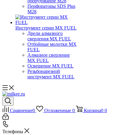
оборудование M28
Перфораторы SDS Plus
M28
Инструмент серии MX FUEL
Дрели алмазного
сверления MX FUEL
Отбойные молотки MX
FUEL
Алмазное сверление
MX FUEL
Освещение MX FUEL
Резьбонарезной
инструмент MX FUEL
Сравнение
0
Отложенные
0
Корзина
0
0
Телефоны