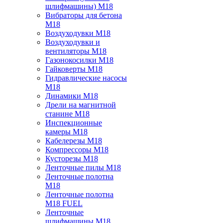
шлифмашины) M18
Вибраторы для бетона
M18
Воздуходувки M18
Воздуходувки и
вентиляторы M18
Газонокосилки M18
Гайковерты M18
Гидравлические насосы
M18
Динамики M18
Дрели на магнитной
станине M18
Инспекционные
камеры M18
Кабелерезы M18
Компрессоры M18
Кусторезы M18
Ленточные пилы M18
Ленточные полотна
M18
Ленточные полотна
M18 FUEL
Ленточные
шлифмашины M18