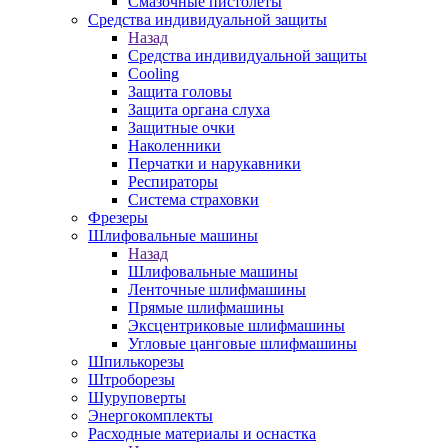
Смазочные пистолеты
Средства индивидуальной защиты
Назад
Средства индивидуальной защиты
Cooling
Защита головы
Защита органа слуха
Защитные очки
Наколенники
Перчатки и нарукавники
Респираторы
Система страховки
Фрезеры
Шлифовальные машины
Назад
Шлифовальные машины
Ленточные шлифмашины
Прямые шлифмашины
Эксцентриковые шлифмашины
Угловые цанговые шлифмашины
Шпилькорезы
Штроборезы
Шуруповерты
Энергокомплекты
Расходные материалы и оснастка