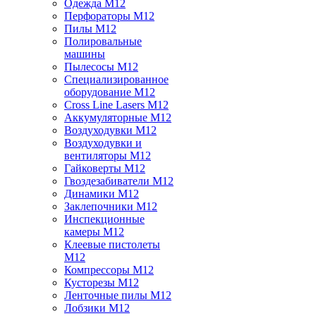
Одежда M12
Перфораторы M12
Пилы M12
Полировальные
машины
Пылесосы M12
Специализированное
оборудование M12
Cross Line Lasers M12
Аккумуляторные M12
Воздуходувки M12
Воздуходувки и
вентиляторы M12
Гайковерты M12
Гвоздезабиватели M12
Динамики M12
Заклепочники M12
Инспекционные
камеры M12
Клеевые пистолеты
M12
Компрессоры M12
Кусторезы M12
Ленточные пилы M12
Лобзики M12