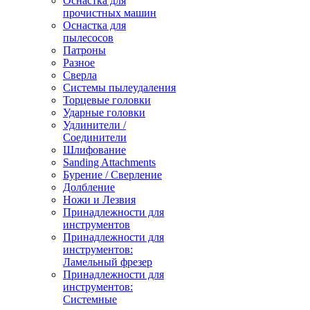
Оснастка для
прочистных машин
Оснастка для
пылесосов
Патроны
Разное
Сверла
Системы пылеудаления
Торцевые головки
Ударные головки
Удлинители /
Соединители
Шлифование
Sanding Attachments
Бурение / Сверление
Долбление
Ножи и Лезвия
Принадлежности для
инструментов
Принадлежности для
инструментов:
Ламельный фрезер
Принадлежности для
инструментов:
Системные