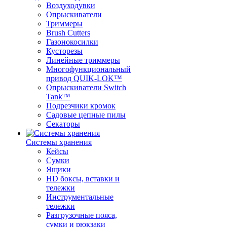
Воздуходувки
Опрыскиватели
Триммеры
Brush Cutters
Газонокосилки
Кусторезы
Линейные триммеры
Многофункциональный
привод QUIK-LOK™
Опрыскиватели Switch
Tank™
Подрезчики кромок
Садовые цепные пилы
Секаторы
Системы хранения
Кейсы
Сумки
Ящики
HD боксы, вставки и
тележки
Инструментальные
тележки
Разгрузочные пояса,
сумки и рюкзаки