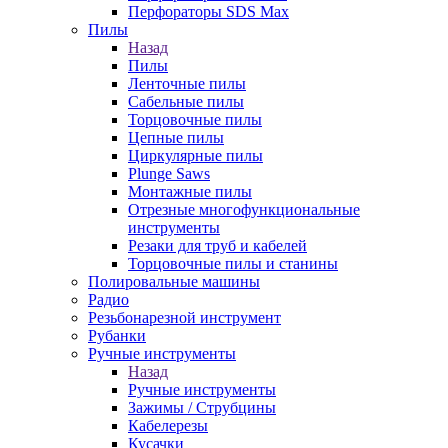
Перфораторы SDS Max
Пилы
Назад
Пилы
Ленточные пилы
Сабельные пилы
Торцовочные пилы
Цепные пилы
Циркулярные пилы
Plunge Saws
Монтажные пилы
Отрезные многофункциональные
инструменты
Резаки для труб и кабелей
Торцовочные пилы и станины
Полировальные машины
Радио
Резьбонарезной инструмент
Рубанки
Ручные инструменты
Назад
Ручные инструменты
Зажимы / Струбцины
Кабелерезы
Кусачки