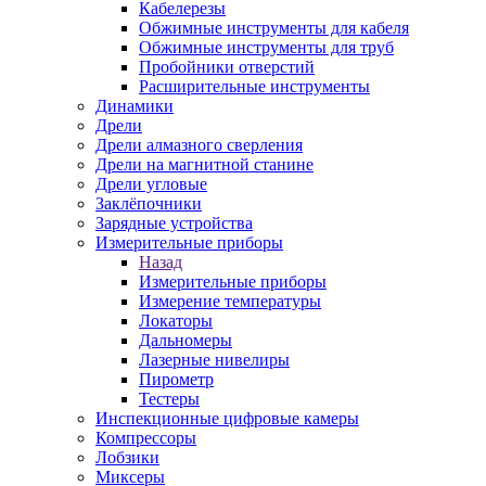
Кабелерезы
Обжимные инструменты для кабеля
Обжимные инструменты для труб
Пробойники отверстий
Расширительные инструменты
Динамики
Дрели
Дрели алмазного сверления
Дрели на магнитной станине
Дрели угловые
Заклёпочники
Зарядные устройства
Измерительные приборы
Назад
Измерительные приборы
Измерение температуры
Локаторы
Дальномеры
Лазерные нивелиры
Пирометр
Тестеры
Инспекционные цифровые камеры
Компрессоры
Лобзики
Миксеры