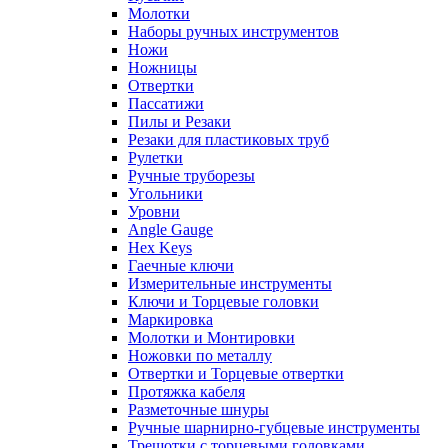
Молотки
Наборы ручных инструментов
Ножи
Ножницы
Отвертки
Пассатижи
Пилы и Резаки
Резаки для пластиковых труб
Рулетки
Ручные труборезы
Угольники
Уровни
Angle Gauge
Hex Keys
Гаечные ключи
Измерительные инструменты
Ключи и Торцевые головки
Маркировка
Молотки и Монтировки
Ножовки по металлу
Отвертки и Торцевые отвертки
Протяжка кабеля
Разметочные шнуры
Ручные шарнирно-губцевые инструменты
Трещотки с торцевыми головками