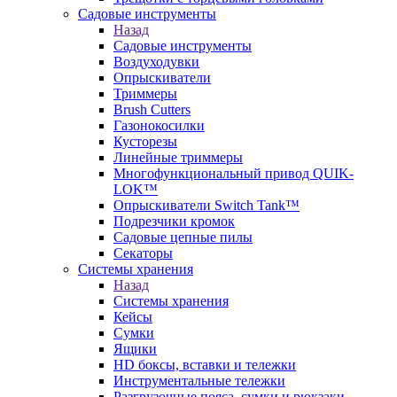
Садовые инструменты
Назад
Садовые инструменты
Воздуходувки
Опрыскиватели
Триммеры
Brush Cutters
Газонокосилки
Кусторезы
Линейные триммеры
Многофункциональный привод QUIK-
LOK™
Опрыскиватели Switch Tank™
Подрезчики кромок
Садовые цепные пилы
Секаторы
Системы хранения
Назад
Системы хранения
Кейсы
Сумки
Ящики
HD боксы, вставки и тележки
Инструментальные тележки
Разгрузочные пояса, сумки и рюкзаки