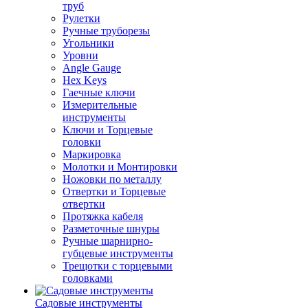
труб
Рулетки
Ручные труборезы
Угольники
Уровни
Angle Gauge
Hex Keys
Гаечные ключи
Измерительные
инструменты
Ключи и Торцевые
головки
Маркировка
Молотки и Монтировки
Ножовки по металлу
Отвертки и Торцевые
отвертки
Протяжка кабеля
Разметочные шнуры
Ручные шарнирно-
губцевые инструменты
Трещотки с торцевыми
головками
Садовые инструменты