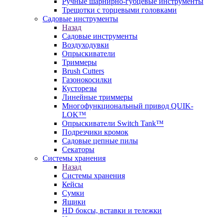
Ручные шарнирно-губцевые инструменты
Трещотки с торцевыми головками
Садовые инструменты
Назад
Садовые инструменты
Воздуходувки
Опрыскиватели
Триммеры
Brush Cutters
Газонокосилки
Кусторезы
Линейные триммеры
Многофункциональный привод QUIK-
LOK™
Опрыскиватели Switch Tank™
Подрезчики кромок
Садовые цепные пилы
Секаторы
Системы хранения
Назад
Системы хранения
Кейсы
Сумки
Ящики
HD боксы, вставки и тележки