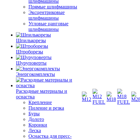
шлифмашины
Прямые шлифмашины
Эксцентриковые
шлифмашины
Угловые цанговые
шлифмашины
Шпилькорезы
Штроборезы
Шуруповерты
Энергокомплекты
Расходные материалы и
оснастка
Крепление
Пиление и резка
Буры
Долото
Коронки
Леска
Оснастка для пресс-