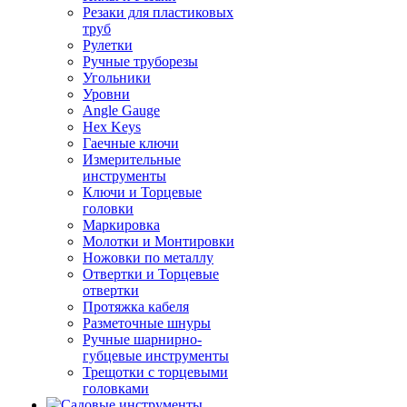
Резаки для пластиковых
труб
Рулетки
Ручные труборезы
Угольники
Уровни
Angle Gauge
Hex Keys
Гаечные ключи
Измерительные
инструменты
Ключи и Торцевые
головки
Маркировка
Молотки и Монтировки
Ножовки по металлу
Отвертки и Торцевые
отвертки
Протяжка кабеля
Разметочные шнуры
Ручные шарнирно-
губцевые инструменты
Трещотки с торцевыми
головками