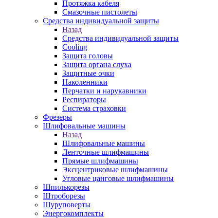
Протяжка кабеля
Смазочные пистолеты
Средства индивидуальной защиты
Назад
Средства индивидуальной защиты
Cooling
Защита головы
Защита органа слуха
Защитные очки
Наколенники
Перчатки и нарукавники
Респираторы
Система страховки
Фрезеры
Шлифовальные машины
Назад
Шлифовальные машины
Ленточные шлифмашины
Прямые шлифмашины
Эксцентриковые шлифмашины
Угловые цанговые шлифмашины
Шпилькорезы
Штроборезы
Шуруповерты
Энергокомплекты