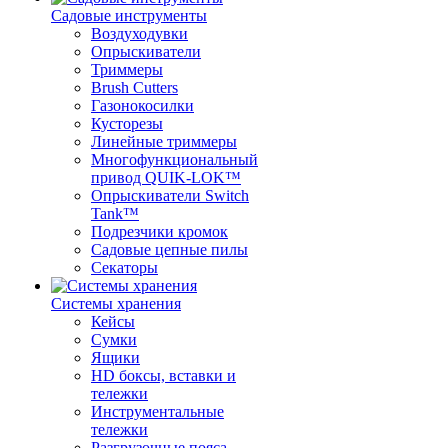
Садовые инструменты
Воздуходувки
Опрыскиватели
Триммеры
Brush Cutters
Газонокосилки
Кусторезы
Линейные триммеры
Многофункциональный
привод QUIK-LOK™
Опрыскиватели Switch
Tank™
Подрезчики кромок
Садовые цепные пилы
Секаторы
Системы хранения
Кейсы
Сумки
Ящики
HD боксы, вставки и
тележки
Инструментальные
тележки
Разгрузочные пояса,