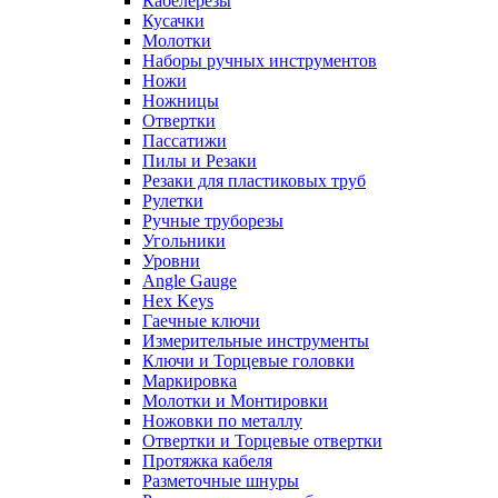
Кабелерезы
Кусачки
Молотки
Наборы ручных инструментов
Ножи
Ножницы
Отвертки
Пассатижи
Пилы и Резаки
Резаки для пластиковых труб
Рулетки
Ручные труборезы
Угольники
Уровни
Angle Gauge
Hex Keys
Гаечные ключи
Измерительные инструменты
Ключи и Торцевые головки
Маркировка
Молотки и Монтировки
Ножовки по металлу
Отвертки и Торцевые отвертки
Протяжка кабеля
Разметочные шнуры