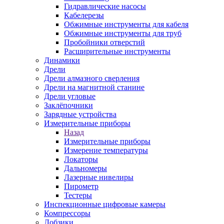
Гидравлические насосы
Кабелерезы
Обжимные инструменты для кабеля
Обжимные инструменты для труб
Пробойники отверстий
Расширительные инструменты
Динамики
Дрели
Дрели алмазного сверления
Дрели на магнитной станине
Дрели угловые
Заклёпочники
Зарядные устройства
Измерительные приборы
Назад
Измерительные приборы
Измерение температуры
Локаторы
Дальномеры
Лазерные нивелиры
Пирометр
Тестеры
Инспекционные цифровые камеры
Компрессоры
Лобзики