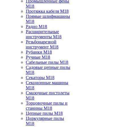
Промышленные фены
M18
Протяжка кабеля M18
Прямые шлифмашины
M18
Радио M18
Расширительные
инструменты M18
Резьбонарезной
инструмент M18
Рубанки M18
Ручные M18
Сабельные пилы M18
Садовые цепные пилы
M18
Секаторы M18
Секционные машины
M18
Смазочные пистолеты
M18
Торцовочные пилы и
станины M18
Цепные пилы M18
Циркулярные пилы
M18