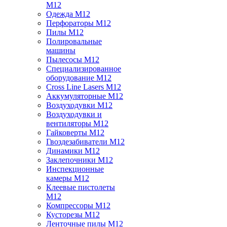
M12
Одежда M12
Перфораторы M12
Пилы M12
Полировальные
машины
Пылесосы M12
Специализированное
оборудование M12
Cross Line Lasers M12
Аккумуляторные M12
Воздуходувки M12
Воздуходувки и
вентиляторы M12
Гайковерты M12
Гвоздезабиватели M12
Динамики M12
Заклепочники M12
Инспекционные
камеры M12
Клеевые пистолеты
M12
Компрессоры M12
Кусторезы M12
Ленточные пилы M12