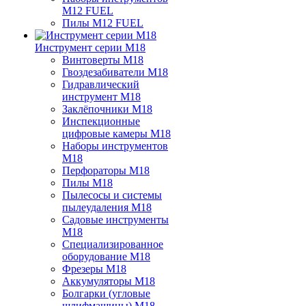
M12 FUEL
Пилы M12 FUEL
Инструмент серии M18
Винтоверты M18
Гвоздезабиватели M18
Гидравлический
инструмент M18
Заклёпочники M18
Инспекционные
цифровые камеры M18
Наборы инструментов
M18
Перфораторы M18
Пилы M18
Пылесосы и системы
пылеудаления M18
Садовые инструменты
M18
Специализированное
оборудование M18
Фрезеры M18
Аккумуляторы M18
Болгарки (угловые
шлифмашины) M18