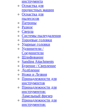
инструмента
Оснастка для
прочистных машин
Оснастка для
пылесосов
Патроны
Разное
Сверла
Системы пылеудаления
Торцевые головки
Ударные головки
Удлинители /
Соединители
Шлифование
Sanding Attachments
Бурение / Сверление
Долбление
Ножи и Лезвия
Принадлежности для
инструментов
Принадлежности для
инструментов:
Ламельный фрезер
Принадлежности для
инструментов: