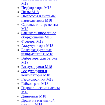
M18
Перфораторы M18
Пилы M18
Пылесосы и системы
пылеудаления M18
Садовые инструменты
M18
Специализированное
оборудование M18
Фрезеры M18
Аккумуляторы M18
Болгарки (угловые
шлифмашины) M18
Вибраторы для бетона
M18
Воздуходувки M18
Воздуходувки и
вентиляторы M18
Газонокосилки M18
Гайковерты M18
Гидравлические насосы
M18
Динамики M18
Дрели на магнитной
станине M18