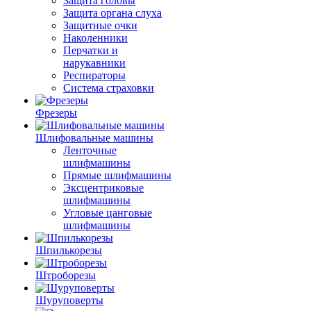
Защита головы
Защита органа слуха
Защитные очки
Наколенники
Перчатки и
нарукавники
Респираторы
Система страховки
Фрезеры
Шлифовальные машины
Ленточные
шлифмашины
Прямые шлифмашины
Эксцентриковые
шлифмашины
Угловые цанговые
шлифмашины
Шпилькорезы
Штроборезы
Шуруповерты