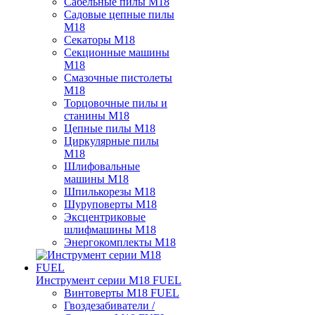
Сабельные пилы M18
Садовые цепные пилы
M18
Секаторы M18
Секционные машины
M18
Смазочные пистолеты
M18
Торцовочные пилы и
станины M18
Цепные пилы M18
Циркулярные пилы
M18
Шлифовальные
машины M18
Шпилькорезы M18
Шуруповерты M18
Эксцентриковые
шлифмашины M18
Энергокомплекты M18
Инструмент серии M18 FUEL
Винтоверты M18 FUEL
Гвоздезабиватели /