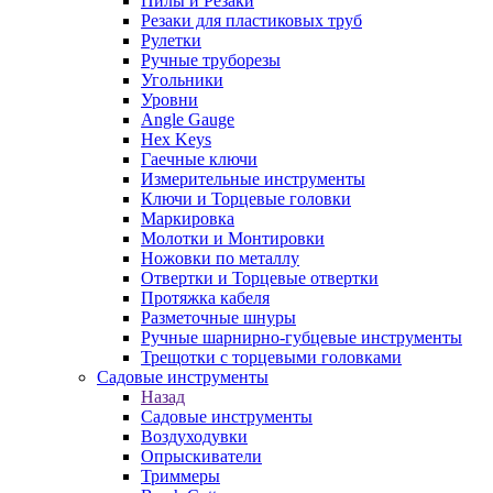
Пилы и Резаки
Резаки для пластиковых труб
Рулетки
Ручные труборезы
Угольники
Уровни
Angle Gauge
Hex Keys
Гаечные ключи
Измерительные инструменты
Ключи и Торцевые головки
Маркировка
Молотки и Монтировки
Ножовки по металлу
Отвертки и Торцевые отвертки
Протяжка кабеля
Разметочные шнуры
Ручные шарнирно-губцевые инструменты
Трещотки с торцевыми головками
Садовые инструменты
Назад
Садовые инструменты
Воздуходувки
Опрыскиватели
Триммеры