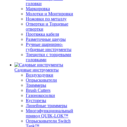
головки
Маркировка
Молотки и Монтировки
Ножовки по металлу
Отвертки и Торцевые
отвертки
Протяжка кабеля
Разметочные шнуры
Ручные шарнирно-
губцевые инструменты
Трещотки с торцевыми
головками
Садовые инструменты
Воздуходувки
Опрыскиватели
Триммеры
Brush Cutters
Газонокосилки
Кусторезы
Линейные триммеры
Многофункциональный
привод QUIK-LOK™
Опрыскиватели Switch
Tank™