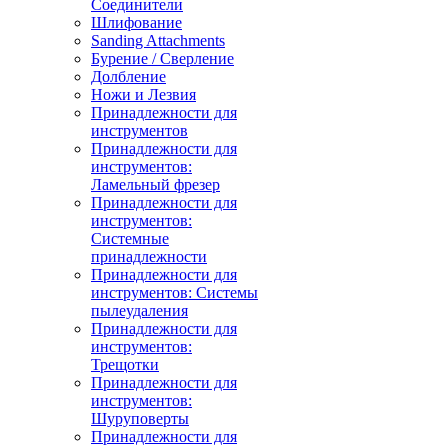
Соединители
Шлифование
Sanding Attachments
Бурение / Сверление
Долбление
Ножи и Лезвия
Принадлежности для
инструментов
Принадлежности для
инструментов:
Ламельный фрезер
Принадлежности для
инструментов:
Системные
принадлежности
Принадлежности для
инструментов: Системы
пылеудаления
Принадлежности для
инструментов:
Трещотки
Принадлежности для
инструментов:
Шуруповерты
Принадлежности для