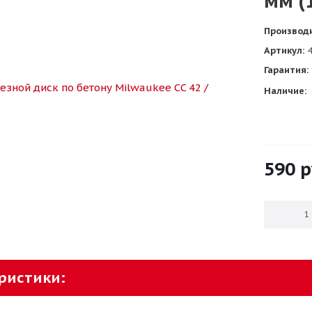
мм (
Производ
Артикул:
4
Гарантия:
Наличие:
590
р
ристики: