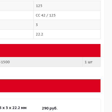
125
CC 42 / 125
3
22.2
451500
1 шт
 x 3 x 22.2 мм
290
руб.