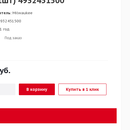
1шт) 4932451500
итель:
Milwaukee
932451500
1 год
Под заказ
уб.
В корзину
Купить в 1 клик