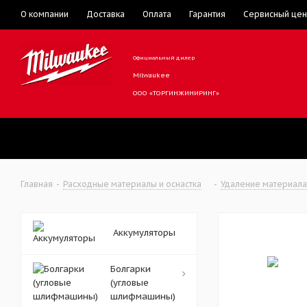
О компании
Доставка
Оплата
Гарантия
Сервисный цен
Официальный дилер
Milwaukee
ООО «ТОРГИНЖИНИРИНГ»
Главная
-
Расходные материалы и оснастка
-
Удаление материала
Аккумуляторы
Болгарки
(угловые
шлифмашины)