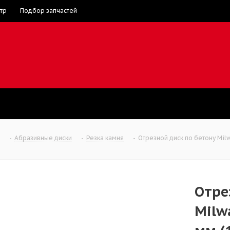
тр
Подбор запчастей
-
Абразивные диски
-
Резка камня
-
Отрезной диск по бетону Milw
Отре
Milwa