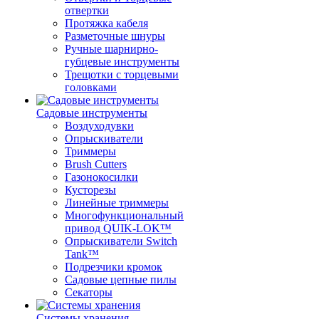
отвертки
Протяжка кабеля
Разметочные шнуры
Ручные шарнирно-
губцевые инструменты
Трещотки с торцевыми
головками
Садовые инструменты
Воздуходувки
Опрыскиватели
Триммеры
Brush Cutters
Газонокосилки
Кусторезы
Линейные триммеры
Многофункциональный
привод QUIK-LOK™
Опрыскиватели Switch
Tank™
Подрезчики кромок
Садовые цепные пилы
Секаторы
Системы хранения