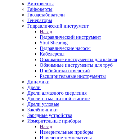
Винтоверты
Гайковерты
Гвоздезабиватели
Генераторы
Гидравлический инструмент
Назад
Гидравлический инструмент
Strut Shearing
Гидравлические насосы
Кабелерезы
Обжимные инструменты для кабеля
Обжимные инструменты для труб
Пробойники отверстий
Расширительные инструменты
Динамики
Дрели
Дрели алмазного сверления
Дрели на магнитной станине
Дрели угловые
Заклёпочники
Зарядные устройства
Измерительные приборы
Назад
Измерительные приборы
Измерение температуры