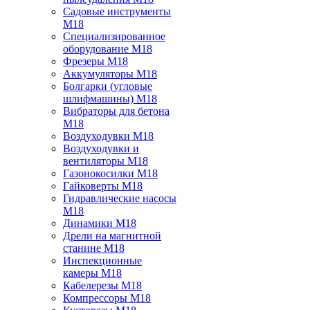
Садовые инструменты
M18
Специализированное
оборудование M18
Фрезеры M18
Аккумуляторы M18
Болгарки (угловые
шлифмашины) M18
Вибраторы для бетона
M18
Воздуходувки M18
Воздуходувки и
вентиляторы M18
Газонокосилки M18
Гайковерты M18
Гидравлические насосы
M18
Динамики M18
Дрели на магнитной
станине M18
Инспекционные
камеры M18
Кабелерезы M18
Компрессоры M18