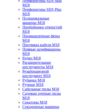
Перфораторы SDS Max
M18
Перфораторы SDS Plus
M18
Полировальные
машины M18
Пробойники отверстий
M18
Промышленные фены
M18
Протяжка кабеля M18
Прямые шлифмашины
M18
Радио M18
Расширительные
инструменты M18
Резьбонарезной
инструмент M18
Рубанки M18
Ручные M18
Сабельные пилы M18
Садовые цепные пилы
M18
Секаторы M18
Секционные машины