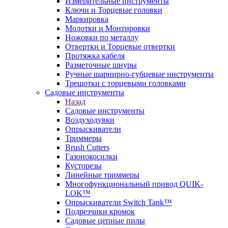
Измерительные инструменты
Ключи и Торцевые головки
Маркировка
Молотки и Монтировки
Ножовки по металлу
Отвертки и Торцевые отвертки
Протяжка кабеля
Разметочные шнуры
Ручные шарнирно-губцевые инструменты
Трещотки с торцевыми головками
Садовые инструменты
Назад
Садовые инструменты
Воздуходувки
Опрыскиватели
Триммеры
Brush Cutters
Газонокосилки
Кусторезы
Линейные триммеры
Многофункциональный привод QUIK-
LOK™
Опрыскиватели Switch Tank™
Подрезчики кромок
Садовые цепные пилы