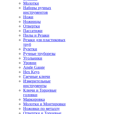
Молотки
Наборы ручных
инструментов
Ножи
Ножницы
Отвертки
Пассатижи
Пилы и Резаки
Резаки для пластиковых
труб
Рулетки
Ручные труборезы
Угольники
Уровни
Angle Gauge
Hex Keys
Гаечные ключи
Измерительные
инструменты
Ключи и Торцевые
головки
Маркировка
Молотки и Монтировки
Ножовки по металлу
Отвертки и Торцевые