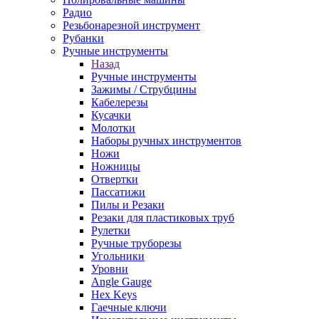
Радио
Резьбонарезной инструмент
Рубанки
Ручные инструменты
Назад
Ручные инструменты
Зажимы / Струбцины
Кабелерезы
Кусачки
Молотки
Наборы ручных инструментов
Ножи
Ножницы
Отвертки
Пассатижи
Пилы и Резаки
Резаки для пластиковых труб
Рулетки
Ручные труборезы
Угольники
Уровни
Angle Gauge
Hex Keys
Гаечные ключи