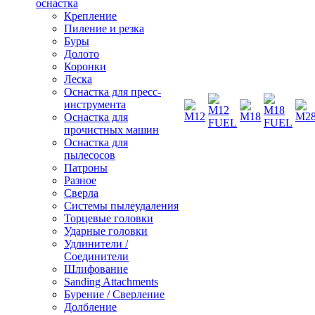
оснастка
Крепление
Пиление и резка
Буры
Долото
Коронки
Леска
Оснастка для пресс-
инструмента
Оснастка для
прочистных машин
Оснастка для
пылесосов
Патроны
Разное
Сверла
Системы пылеудаления
Торцевые головки
Ударные головки
Удлинители /
Соединители
Шлифование
Sanding Attachments
Бурение / Сверление
Долбление