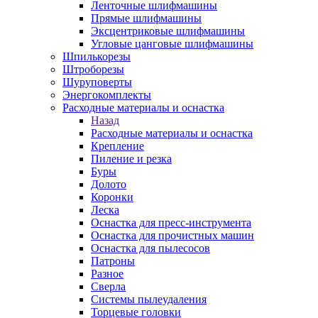
Ленточные шлифмашины
Прямые шлифмашины
Эксцентриковые шлифмашины
Угловые цанговые шлифмашины
Шпилькорезы
Штроборезы
Шуруповерты
Энергокомплекты
Расходные материалы и оснастка
Назад
Расходные материалы и оснастка
Крепление
Пиление и резка
Буры
Долото
Коронки
Леска
Оснастка для пресс-инструмента
Оснастка для прочистных машин
Оснастка для пылесосов
Патроны
Разное
Сверла
Системы пылеудаления
Торцевые головки