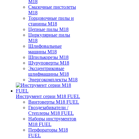
M18
Смазочные пистолеты
M18
Торцовочные пилы и
станины M18
Цепные пилы M18
Циркулярные пилы
M18
Шлифовальные
машины M18
Шпилькорезы M18
Шуруповерты M18
Эксцентриковые
шлифмашины M18
Энергокомплекты M18
Инструмент серии M18 FUEL
Винтоверты M18 FUEL
Гвоздезабиватели /
Степлеры M18 FUEL
Наборы инструментов
M18 FUEL
Перфораторы M18
FUEL