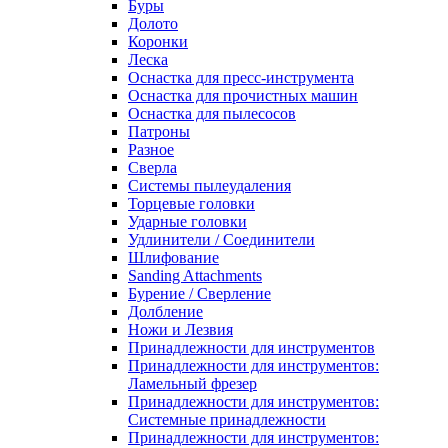
Буры
Долото
Коронки
Леска
Оснастка для пресс-инструмента
Оснастка для прочистных машин
Оснастка для пылесосов
Патроны
Разное
Сверла
Системы пылеудаления
Торцевые головки
Ударные головки
Удлинители / Соединители
Шлифование
Sanding Attachments
Бурение / Сверление
Долбление
Ножи и Лезвия
Принадлежности для инструментов
Принадлежности для инструментов:
Ламельный фрезер
Принадлежности для инструментов:
Системные принадлежности
Принадлежности для инструментов: