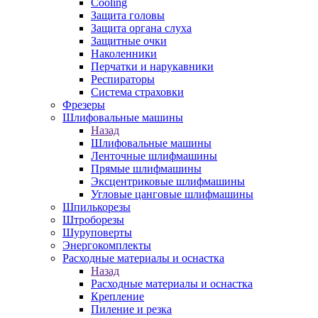
Cooling
Защита головы
Защита органа слуха
Защитные очки
Наколенники
Перчатки и нарукавники
Респираторы
Система страховки
Фрезеры
Шлифовальные машины
Назад
Шлифовальные машины
Ленточные шлифмашины
Прямые шлифмашины
Эксцентриковые шлифмашины
Угловые цанговые шлифмашины
Шпилькорезы
Штроборезы
Шуруповерты
Энергокомплекты
Расходные материалы и оснастка
Назад
Расходные материалы и оснастка
Крепление
Пиление и резка