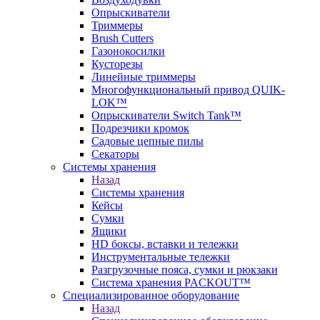
Опрыскиватели
Триммеры
Brush Cutters
Газонокосилки
Кусторезы
Линейные триммеры
Многофункциональный привод QUIK-
LOK™
Опрыскиватели Switch Tank™
Подрезчики кромок
Садовые цепные пилы
Секаторы
Системы хранения
Назад
Системы хранения
Кейсы
Сумки
Ящики
HD боксы, вставки и тележки
Инструментальные тележки
Разгрузочные пояса, сумки и рюкзаки
Система хранения PACKOUT™
Специализированное оборудование
Назад