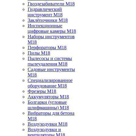
Гвоздезабиватели M18
Гидравлический
инструмент M18
Заклёпочники M18
Инспекционные
цифровые камеры M18
Наборы инструментов
M18
Перфораторы M18
Пилы M18
Пылесосы и системы
пылеудаления M18
Садовые инструменты
M18
Специализированное
оборудование M18
Фрезеры M18
Аккумуляторы M18
Болгарки (угловые
шлифмашины) M18
Вибраторы для бетона
M18
Воздуходувки M18
Воздуходувки и
вентиляторы M18