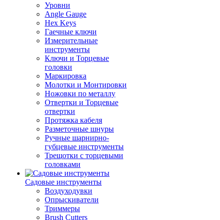
Уровни
Angle Gauge
Hex Keys
Гаечные ключи
Измерительные
инструменты
Ключи и Торцевые
головки
Маркировка
Молотки и Монтировки
Ножовки по металлу
Отвертки и Торцевые
отвертки
Протяжка кабеля
Разметочные шнуры
Ручные шарнирно-
губцевые инструменты
Трещотки с торцевыми
головками
Садовые инструменты
Воздуходувки
Опрыскиватели
Триммеры
Brush Cutters