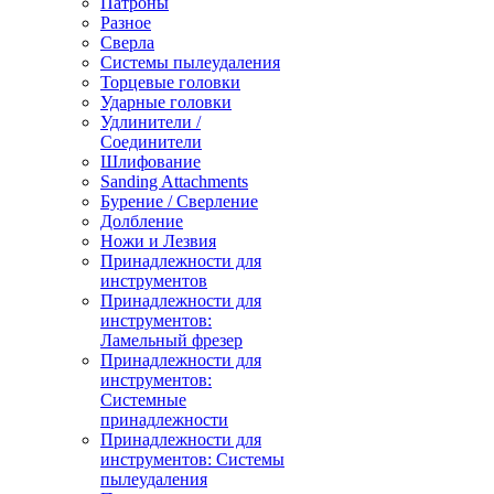
Патроны
Разное
Сверла
Системы пылеудаления
Торцевые головки
Ударные головки
Удлинители /
Соединители
Шлифование
Sanding Attachments
Бурение / Сверление
Долбление
Ножи и Лезвия
Принадлежности для
инструментов
Принадлежности для
инструментов:
Ламельный фрезер
Принадлежности для
инструментов:
Системные
принадлежности
Принадлежности для
инструментов: Системы
пылеудаления