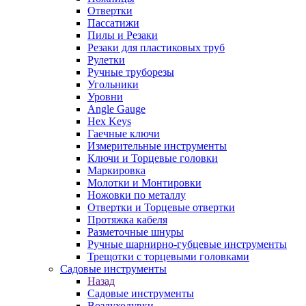
Отвертки
Пассатижи
Пилы и Резаки
Резаки для пластиковых труб
Рулетки
Ручные труборезы
Угольники
Уровни
Angle Gauge
Hex Keys
Гаечные ключи
Измерительные инструменты
Ключи и Торцевые головки
Маркировка
Молотки и Монтировки
Ножовки по металлу
Отвертки и Торцевые отвертки
Протяжка кабеля
Разметочные шнуры
Ручные шарнирно-губцевые инструменты
Трещотки с торцевыми головками
Садовые инструменты
Назад
Садовые инструменты
Воздуходувки