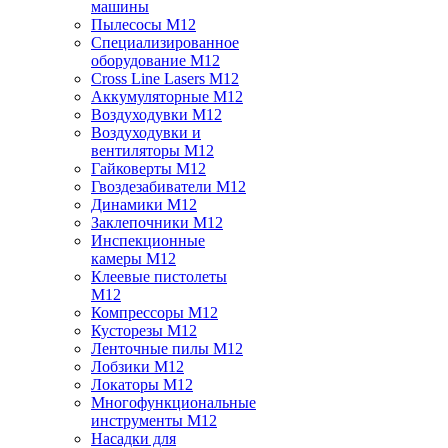
машины
Пылесосы M12
Специализированное
оборудование M12
Cross Line Lasers M12
Аккумуляторные M12
Воздуходувки M12
Воздуходувки и
вентиляторы M12
Гайковерты M12
Гвоздезабиватели M12
Динамики M12
Заклепочники M12
Инспекционные
камеры M12
Клеевые пистолеты
M12
Компрессоры M12
Кусторезы M12
Ленточные пилы M12
Лобзики M12
Локаторы M12
Многофункциональные
инструменты M12
Насадки для