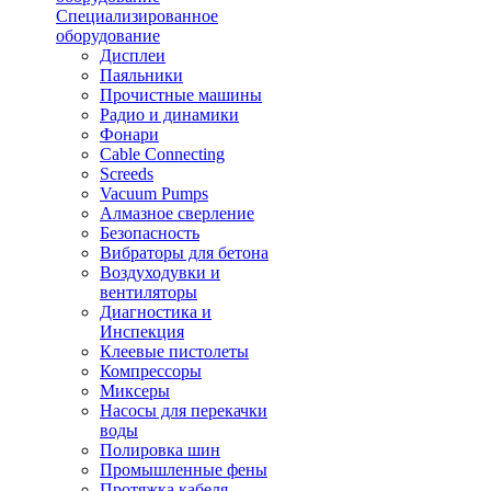
Специализированное
оборудование
Дисплеи
Паяльники
Прочистные машины
Радио и динамики
Фонари
Cable Connecting
Screeds
Vacuum Pumps
Алмазное сверление
Безопасность
Вибраторы для бетона
Воздуходувки и
вентиляторы
Диагностика и
Инспекция
Клеевые пистолеты
Компрессоры
Миксеры
Насосы для перекачки
воды
Полировка шин
Промышленные фены
Протяжка кабеля