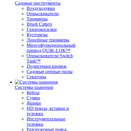
Садовые инструменты
Воздуходувки
Опрыскиватели
Триммеры
Brush Cutters
Газонокосилки
Кусторезы
Линейные триммеры
Многофункциональный
привод QUIK-LOK™
Опрыскиватели Switch
Tank™
Подрезчики кромок
Садовые цепные пилы
Секаторы
Системы хранения
Кейсы
Сумки
Ящики
HD боксы, вставки и
тележки
Инструментальные
тележки
Разгрузочные пояса,