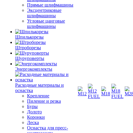
Прямые шлифмашины
Эксцентриковые
шлифмашины
Угловые цанговые
шлифмашины
Шпилькорезы
Штроборезы
Шуруповерты
Энергокомплекты
Расходные материалы и
оснастка
Крепление
Пиление и резка
Буры
Долото
Коронки
Леска
Оснастка для пресс-