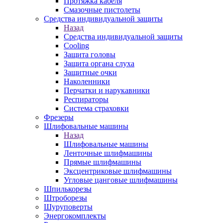
Протяжка кабеля
Смазочные пистолеты
Средства индивидуальной защиты
Назад
Средства индивидуальной защиты
Cooling
Защита головы
Защита органа слуха
Защитные очки
Наколенники
Перчатки и нарукавники
Респираторы
Система страховки
Фрезеры
Шлифовальные машины
Назад
Шлифовальные машины
Ленточные шлифмашины
Прямые шлифмашины
Эксцентриковые шлифмашины
Угловые цанговые шлифмашины
Шпилькорезы
Штроборезы
Шуруповерты
Энергокомплекты