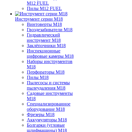
M12 FUEL
Пилы M12 FUEL
Инструмент серии M18
Винтоверты M18
Гвоздезабиватели M18
Гидравлический
инструмент M18
Заклёпочники M18
Инспекционные
цифровые камеры M18
Наборы инструментов
M18
Перфораторы M18
Пилы M18
Пылесосы и системы
пылеудаления M18
Садовые инструменты
M18
Специализированное
оборудование M18
Фрезеры M18
Аккумуляторы M18
Болгарки (угловые
шлифмашины) M18