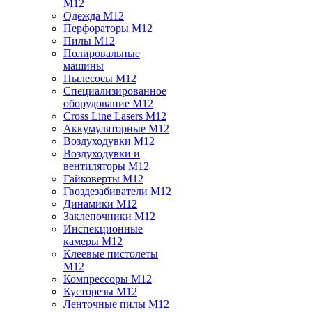
M12
Одежда M12
Перфораторы M12
Пилы M12
Полировальные
машины
Пылесосы M12
Специализированное
оборудование M12
Cross Line Lasers M12
Аккумуляторные M12
Воздуходувки M12
Воздуходувки и
вентиляторы M12
Гайковерты M12
Гвоздезабиватели M12
Динамики M12
Заклепочники M12
Инспекционные
камеры M12
Клеевые пистолеты
M12
Компрессоры M12
Кусторезы M12
Ленточные пилы M12