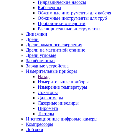
Гидравлические насосы
Кабелерезы
Обжимные инструменты для кабеля
Обжимные инструменты для труб
Пробойники отверстий
Расширительные инструменты
Динамики
Дрели
Дрели алмазного сверления
Дрели на магнитной станине
Дрели угловые
Заклёпочники
Зарядные устройства
Измерительные приборы
Назад
Измерительные приборы
Измерение температуры
Локаторы
Дальномеры
Лазерные нивелиры
Пирометр
Тестеры
Инспекционные цифровые камеры
Компрессоры
Лобзики