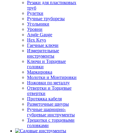
Резаки для пластиковых
труб
Рулетки
Ручные труборезы
Угольники
Уровни
Angle Gauge
Hex Keys
Гаечные ключи
Измерительные
инструменты
Ключи и Торцевые
головки
Маркировка
Молотки и Монтировки
Ножовки по металлу
Отвертки и Торцевые
отвертки
Протяжка кабеля
Разметочные шнуры
Ручные шарнирно-
губцевые инструменты
Трещотки с торцевыми
головками