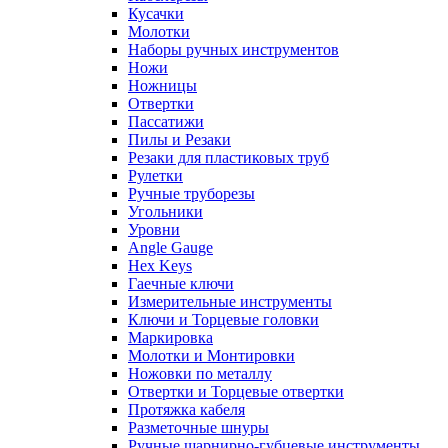
Кусачки
Молотки
Наборы ручных инструментов
Ножи
Ножницы
Отвертки
Пассатижи
Пилы и Резаки
Резаки для пластиковых труб
Рулетки
Ручные труборезы
Угольники
Уровни
Angle Gauge
Hex Keys
Гаечные ключи
Измерительные инструменты
Ключи и Торцевые головки
Маркировка
Молотки и Монтировки
Ножовки по металлу
Отвертки и Торцевые отвертки
Протяжка кабеля
Разметочные шнуры
Ручные шарнирно-губцевые инструменты