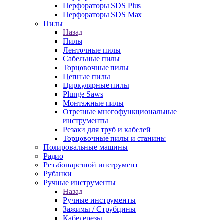
Перфораторы SDS Plus
Перфораторы SDS Max
Пилы
Назад
Пилы
Ленточные пилы
Сабельные пилы
Торцовочные пилы
Цепные пилы
Циркулярные пилы
Plunge Saws
Монтажные пилы
Отрезные многофункциональные
инструменты
Резаки для труб и кабелей
Торцовочные пилы и станины
Полировальные машины
Радио
Резьбонарезной инструмент
Рубанки
Ручные инструменты
Назад
Ручные инструменты
Зажимы / Струбцины
Кабелерезы