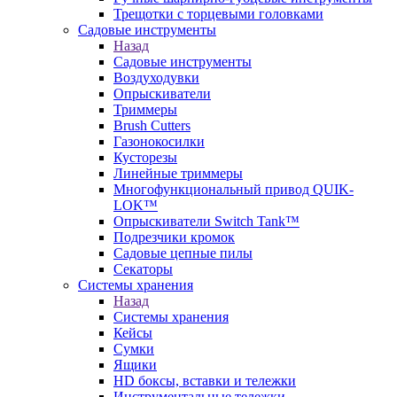
Трещотки с торцевыми головками
Садовые инструменты
Назад
Садовые инструменты
Воздуходувки
Опрыскиватели
Триммеры
Brush Cutters
Газонокосилки
Кусторезы
Линейные триммеры
Многофункциональный привод QUIK-
LOK™
Опрыскиватели Switch Tank™
Подрезчики кромок
Садовые цепные пилы
Секаторы
Системы хранения
Назад
Системы хранения
Кейсы
Сумки
Ящики
HD боксы, вставки и тележки
Инструментальные тележки