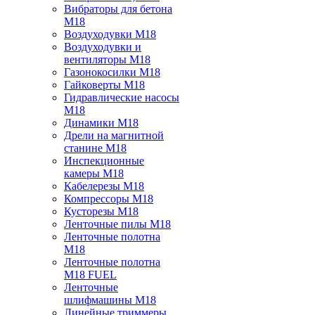
Вибраторы для бетона
M18
Воздуходувки M18
Воздуходувки и
вентиляторы M18
Газонокосилки M18
Гайковерты M18
Гидравлические насосы
M18
Динамики M18
Дрели на магнитной
станине M18
Инспекционные
камеры M18
Кабелерезы M18
Компрессоры M18
Кусторезы M18
Ленточные пилы M18
Ленточные полотна
M18
Ленточные полотна
M18 FUEL
Ленточные
шлифмашины M18
Линейные триммеры