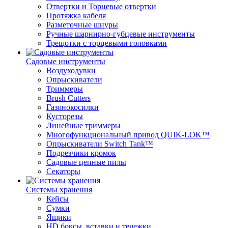
Отвертки и Торцевые отвертки
Протяжка кабеля
Разметочные шнуры
Ручные шарнирно-губцевые инструменты
Трещотки с торцевыми головками
Садовые инструменты
Воздуходувки
Опрыскиватели
Триммеры
Brush Cutters
Газонокосилки
Кусторезы
Линейные триммеры
Многофункциональный привод QUIK-LOK™
Опрыскиватели Switch Tank™
Подрезчики кромок
Садовые цепные пилы
Секаторы
Системы хранения
Кейсы
Сумки
Ящики
HD боксы, вставки и тележки