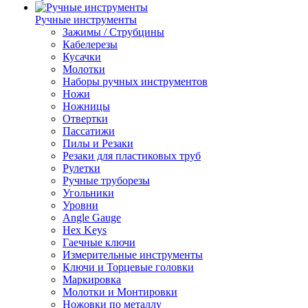
Ручные инструменты
Зажимы / Струбцины
Кабелерезы
Кусачки
Молотки
Наборы ручных инструментов
Ножи
Ножницы
Отвертки
Пассатижи
Пилы и Резаки
Резаки для пластиковых труб
Рулетки
Ручные труборезы
Угольники
Уровни
Angle Gauge
Hex Keys
Гаечные ключи
Измерительные инструменты
Ключи и Торцевые головки
Маркировка
Молотки и Монтировки
Ножовки по металлу