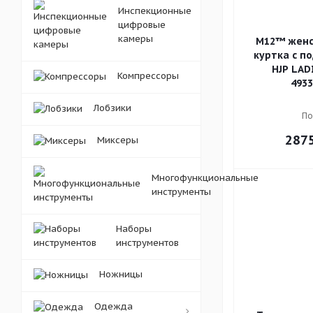
Инспекционные
цифровые
камеры
M12™ женс
куртка с п
HJP LAD
Компрессоры
4933
Лобзики
По
287
Миксеры
Многофункциональные
инструменты
Наборы
инструментов
Ножницы
Одежда