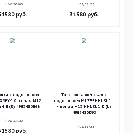
Под заказ
Под заказ
31580
руб.
31580
руб.
овка с подогревом
Толстовка женская с
GREY4-0, серая M12
подогревом M12™ HHLBL1 -
4-0 (S) 4932480066
черная M12 HHLBL1-0 (L)
4932480092
Под заказ
Под заказ
31580
руб.