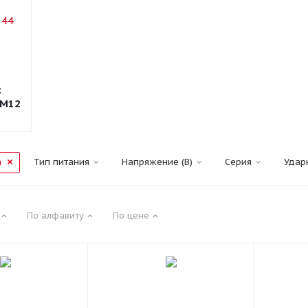
с
 M12
а
Тип питания
Напряжение (В)
Серия
Удар
По алфавиту
По цене