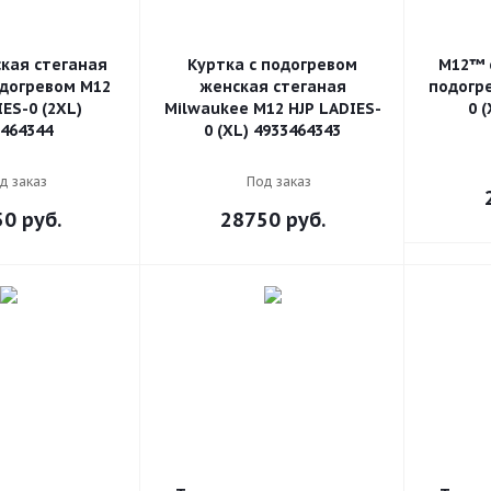
кая стеганая
Куртка с подогревом
M12™ 
одогревом M12
женская стеганая
подогр
IES-0 (2XL)
Milwaukee M12 HJP LADIES-
0 
464344
0 (XL) 4933464343
д заказ
Под заказ
50
руб.
28750
руб.