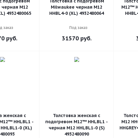
с подогревом
Толстовка с подогревом
Толст
 черная M12
Milwaukee черная M12
M12™ H
L) 4932480065
HHBL4-0 (XL) 4932480064
HHBL4
д заказ
Под заказ
70
руб.
31570
руб.
а женская с
Толстовка женская с
Толст
M12™ HHLBL1 -
подогревом M12™ HHLBL1 -
M12 HH
HHLBL1-0 (XL)
черная M12 HHLBL1-0 (S)
HHGREY4
480093
4932480090