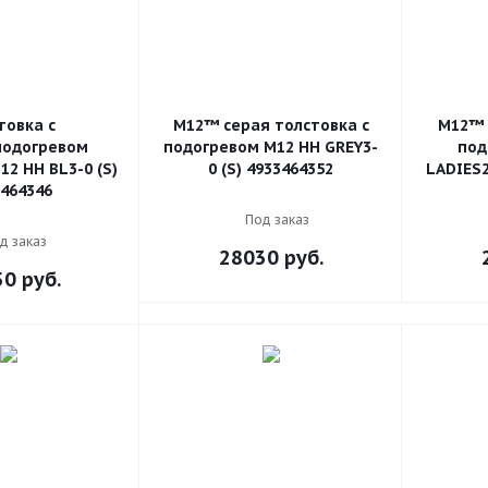
товка c
M12™ серая толстовка с
M12™ 
подогревом
подогревом M12 HH GREY3-
под
2 HH BL3-0 (S)
0 (S) 4933464352
LADIES2
464346
Под заказ
д заказ
28030
руб.
50
руб.