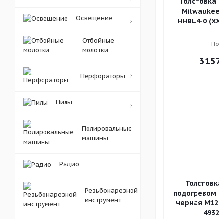
Толстовка 
Milwaukee
Освещение
HHBL4-0 (XX
Отбойные
По
молотки
315
Перфораторы
Пилы
Полировальные
машины
Радио
Толстовк
Резьбонарезной
подогревом 
инструмент
черная M12 
4932