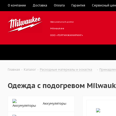
О компании
Доставка
Оплата
Гарантия
Сервисный цен
Официальный дилер
Milwaukee
ООО «ТОРГИНЖИНИРИНГ»
Главная
-
Каталог
-
Расходные материалы и оснастка
-
Принадлеж
Одежда с подогревом Milwauk
Аккумуляторы