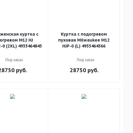
женская куртка с
Куртка с подогревом
огревом M12 HJ
пуховая Milwaukee M12
-0 (2XL) 4933464843
HJP-0 (L) 4933464366
Под заказ
Под заказ
28750
руб.
28750
руб.