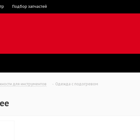
тр
Подбор запчастей
ности для инструментов
-
Одежда с подогревом
ee