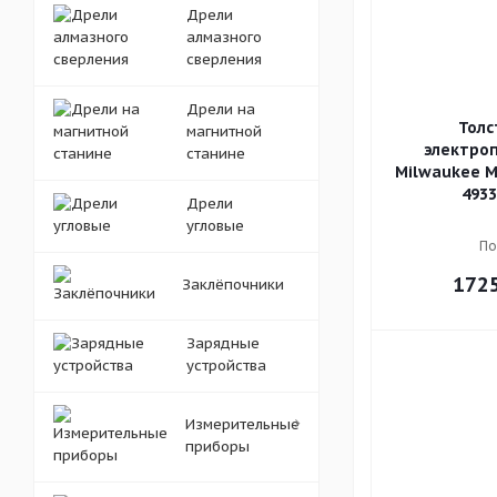
Дрели
алмазного
сверления
Дрели на
Толс
магнитной
электро
станине
Milwaukee M1
4933
Дрели
угловые
По
172
Заклёпочники
Зарядные
устройства
Измерительные
приборы