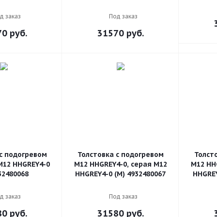
д заказ
Под заказ
70
руб.
31570
руб.
с подогревом
Толстовка с подогревом
Толст
M12 HHGREY4-0
M12 HHGREY4-0, серая M12
M12 HH
932480068
HHGREY4-0 (M) 4932480067
HHGREY
д заказ
Под заказ
80
руб.
31580
руб.