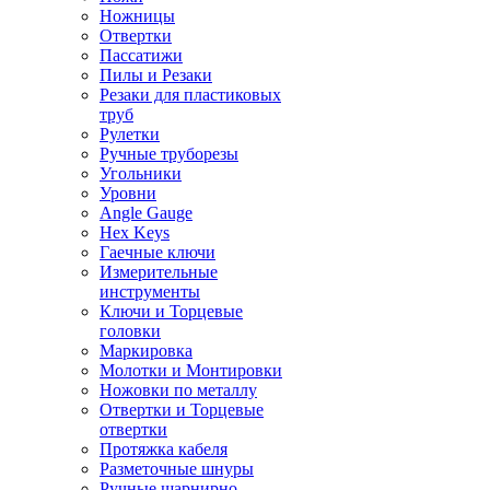
Ножницы
Отвертки
Пассатижи
Пилы и Резаки
Резаки для пластиковых
труб
Рулетки
Ручные труборезы
Угольники
Уровни
Angle Gauge
Hex Keys
Гаечные ключи
Измерительные
инструменты
Ключи и Торцевые
головки
Маркировка
Молотки и Монтировки
Ножовки по металлу
Отвертки и Торцевые
отвертки
Протяжка кабеля
Разметочные шнуры
Ручные шарнирно-