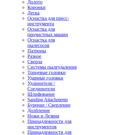
Долото
Коронки
Леска
Оснастка для пресс-
инструмента
Оснастка для
прочистных машин
Оснастка для
пылесосов
Патроны
Разное
Сверла
Системы пылеудаления
Торцевые головки
Ударные головки
Удлинители /
Соединители
Шлифование
Sanding Attachments
Бурение / Сверление
Долбление
Ножи и Лезвия
Принадлежности для
инструментов
Принадлежности для