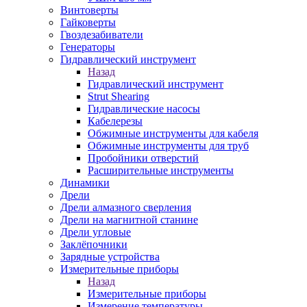
Винтоверты
Гайковерты
Гвоздезабиватели
Генераторы
Гидравлический инструмент
Назад
Гидравлический инструмент
Strut Shearing
Гидравлические насосы
Кабелерезы
Обжимные инструменты для кабеля
Обжимные инструменты для труб
Пробойники отверстий
Расширительные инструменты
Динамики
Дрели
Дрели алмазного сверления
Дрели на магнитной станине
Дрели угловые
Заклёпочники
Зарядные устройства
Измерительные приборы
Назад
Измерительные приборы
Измерение температуры