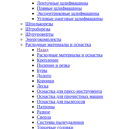
Ленточные шлифмашины
Прямые шлифмашины
Эксцентриковые шлифмашины
Угловые цанговые шлифмашины
Шпилькорезы
Штроборезы
Шуруповерты
Энергокомплекты
Расходные материалы и оснастка
Назад
Расходные материалы и оснастка
Крепление
Пиление и резка
Буры
Долото
Коронки
Леска
Оснастка для пресс-инструмента
Оснастка для прочистных машин
Оснастка для пылесосов
Патроны
Разное
Сверла
Системы пылеудаления
Торцевые головки