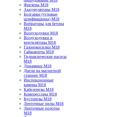
оборудование M18
Фрезеры M18
Аккумуляторы M18
Болгарки (угловые
шлифмашины) M18
Вибраторы для бетона
M18
Воздуходувки M18
Воздуходувки и
вентиляторы M18
Газонокосилки M18
Гайковерты M18
Гидравлические насосы
M18
Динамики M18
Дрели на магнитной
станине M18
Инспекционные
камеры M18
Кабелерезы M18
Компрессоры M18
Кусторезы M18
Ленточные пилы M18
Ленточные полотна
M18