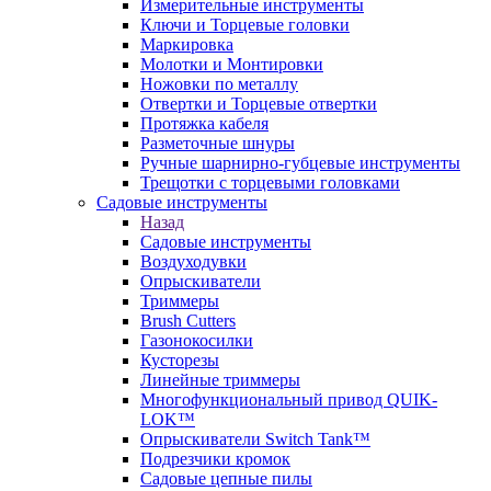
Измерительные инструменты
Ключи и Торцевые головки
Маркировка
Молотки и Монтировки
Ножовки по металлу
Отвертки и Торцевые отвертки
Протяжка кабеля
Разметочные шнуры
Ручные шарнирно-губцевые инструменты
Трещотки с торцевыми головками
Садовые инструменты
Назад
Садовые инструменты
Воздуходувки
Опрыскиватели
Триммеры
Brush Cutters
Газонокосилки
Кусторезы
Линейные триммеры
Многофункциональный привод QUIK-
LOK™
Опрыскиватели Switch Tank™
Подрезчики кромок
Садовые цепные пилы