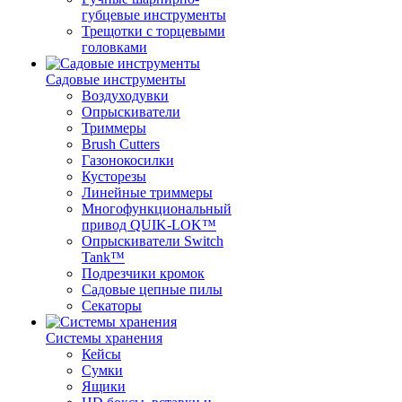
губцевые инструменты
Трещотки с торцевыми
головками
Садовые инструменты
Воздуходувки
Опрыскиватели
Триммеры
Brush Cutters
Газонокосилки
Кусторезы
Линейные триммеры
Многофункциональный
привод QUIK-LOK™
Опрыскиватели Switch
Tank™
Подрезчики кромок
Садовые цепные пилы
Секаторы
Системы хранения
Кейсы
Сумки
Ящики