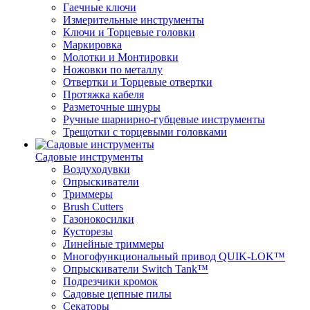
Гаечные ключи
Измерительные инструменты
Ключи и Торцевые головки
Маркировка
Молотки и Монтировки
Ножовки по металлу
Отвертки и Торцевые отвертки
Протяжка кабеля
Разметочные шнуры
Ручные шарнирно-губцевые инструменты
Трещотки с торцевыми головками
Садовые инструменты
Воздуходувки
Опрыскиватели
Триммеры
Brush Cutters
Газонокосилки
Кусторезы
Линейные триммеры
Многофункциональный привод QUIK-LOK™
Опрыскиватели Switch Tank™
Подрезчики кромок
Садовые цепные пилы
Секаторы