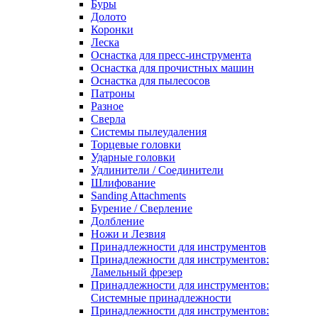
Буры
Долото
Коронки
Леска
Оснастка для пресс-инструмента
Оснастка для прочистных машин
Оснастка для пылесосов
Патроны
Разное
Сверла
Системы пылеудаления
Торцевые головки
Ударные головки
Удлинители / Соединители
Шлифование
Sanding Attachments
Бурение / Сверление
Долбление
Ножи и Лезвия
Принадлежности для инструментов
Принадлежности для инструментов:
Ламельный фрезер
Принадлежности для инструментов:
Системные принадлежности
Принадлежности для инструментов: