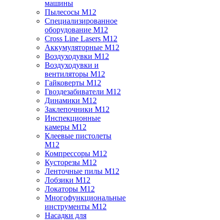
машины
Пылесосы M12
Специализированное
оборудование M12
Cross Line Lasers M12
Аккумуляторные M12
Воздуходувки M12
Воздуходувки и
вентиляторы M12
Гайковерты M12
Гвоздезабиватели M12
Динамики M12
Заклепочники M12
Инспекционные
камеры M12
Клеевые пистолеты
M12
Компрессоры M12
Кусторезы M12
Ленточные пилы M12
Лобзики M12
Локаторы M12
Многофункциональные
инструменты M12
Насадки для