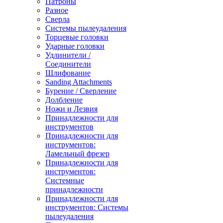
Патроны
Разное
Сверла
Системы пылеудаления
Торцевые головки
Ударные головки
Удлинители /
Соединители
Шлифование
Sanding Attachments
Бурение / Сверление
Долбление
Ножи и Лезвия
Принадлежности для
инструментов
Принадлежности для
инструментов:
Ламельный фрезер
Принадлежности для
инструментов:
Системные
принадлежности
Принадлежности для
инструментов: Системы
пылеудаления