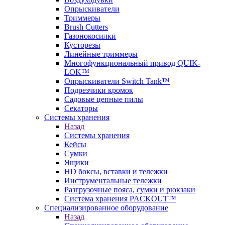
Опрыскиватели
Триммеры
Brush Cutters
Газонокосилки
Кусторезы
Линейные триммеры
Многофункциональный привод QUIK-
LOK™
Опрыскиватели Switch Tank™
Подрезчики кромок
Садовые цепные пилы
Секаторы
Системы хранения
Назад
Системы хранения
Кейсы
Сумки
Ящики
HD боксы, вставки и тележки
Инструментальные тележки
Разгрузочные пояса, сумки и рюкзаки
Система хранения PACKOUT™
Специализированное оборудование
Назад