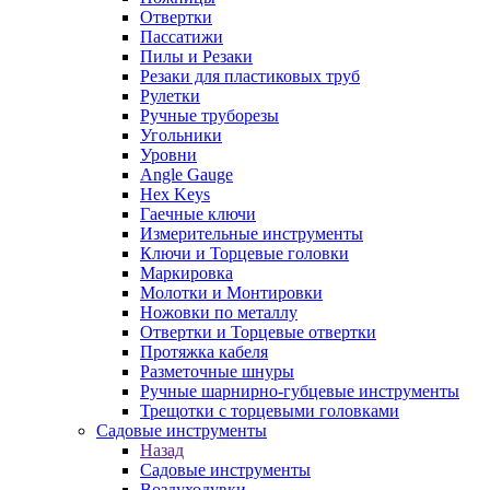
Отвертки
Пассатижи
Пилы и Резаки
Резаки для пластиковых труб
Рулетки
Ручные труборезы
Угольники
Уровни
Angle Gauge
Hex Keys
Гаечные ключи
Измерительные инструменты
Ключи и Торцевые головки
Маркировка
Молотки и Монтировки
Ножовки по металлу
Отвертки и Торцевые отвертки
Протяжка кабеля
Разметочные шнуры
Ручные шарнирно-губцевые инструменты
Трещотки с торцевыми головками
Садовые инструменты
Назад
Садовые инструменты
Воздуходувки