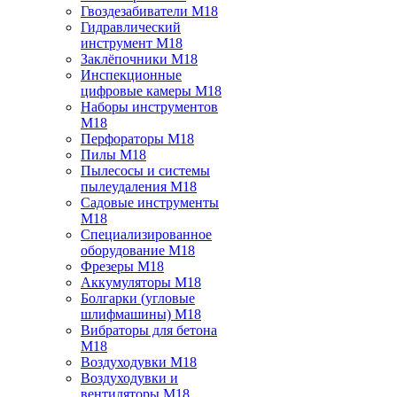
Гвоздезабиватели M18
Гидравлический
инструмент M18
Заклёпочники M18
Инспекционные
цифровые камеры M18
Наборы инструментов
M18
Перфораторы M18
Пилы M18
Пылесосы и системы
пылеудаления M18
Садовые инструменты
M18
Специализированное
оборудование M18
Фрезеры M18
Аккумуляторы M18
Болгарки (угловые
шлифмашины) M18
Вибраторы для бетона
M18
Воздуходувки M18
Воздуходувки и
вентиляторы M18