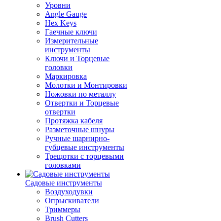
Уровни
Angle Gauge
Hex Keys
Гаечные ключи
Измерительные
инструменты
Ключи и Торцевые
головки
Маркировка
Молотки и Монтировки
Ножовки по металлу
Отвертки и Торцевые
отвертки
Протяжка кабеля
Разметочные шнуры
Ручные шарнирно-
губцевые инструменты
Трещотки с торцевыми
головками
Садовые инструменты
Воздуходувки
Опрыскиватели
Триммеры
Brush Cutters