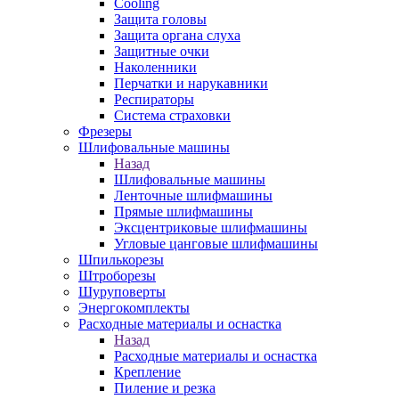
Cooling
Защита головы
Защита органа слуха
Защитные очки
Наколенники
Перчатки и нарукавники
Респираторы
Система страховки
Фрезеры
Шлифовальные машины
Назад
Шлифовальные машины
Ленточные шлифмашины
Прямые шлифмашины
Эксцентриковые шлифмашины
Угловые цанговые шлифмашины
Шпилькорезы
Штроборезы
Шуруповерты
Энергокомплекты
Расходные материалы и оснастка
Назад
Расходные материалы и оснастка
Крепление
Пиление и резка