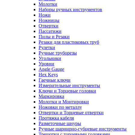
Молотки
Наборы ручных инструментов
Ножи
Ножницы
Отвертки
Пассатижи
Пилы и Резаки
Резаки для пластиковых труб
Рулетки
Ручные труборезы
Угольники
Уровни
Angle Gauge
Hex Keys
Гаечные ключи
Измерительные инструменты
Ключи и Торцевые головки
Маркировка
Молотки и Монтировки
Ножовки по металлу
Отвертки и Торцевые отвертки
Протяжка кабеля
Разметочные шнуры
Ручные шарнирно-губцевые инструменты
Трещотки с торцевыми головками