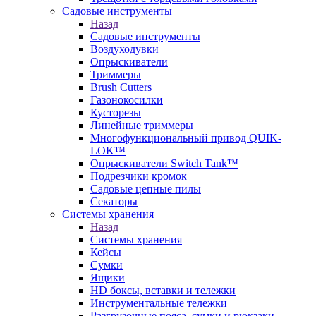
Садовые инструменты
Назад
Садовые инструменты
Воздуходувки
Опрыскиватели
Триммеры
Brush Cutters
Газонокосилки
Кусторезы
Линейные триммеры
Многофункциональный привод QUIK-
LOK™
Опрыскиватели Switch Tank™
Подрезчики кромок
Садовые цепные пилы
Секаторы
Системы хранения
Назад
Системы хранения
Кейсы
Сумки
Ящики
HD боксы, вставки и тележки
Инструментальные тележки
Разгрузочные пояса, сумки и рюкзаки