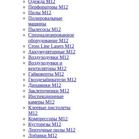
Одежда M12
Перфораторы M12
Пилы M12
Полировальные
машины
Пылесосы M12
Специализированное
оборудование M12
Cross Line Lasers M12
Аккумуляторные M12
Воздуходувки M12
Воздуходувки и
вентиляторы M12
Гайковерты M12
Гвоздезабиватели M12
Динамики M12
Заклепочники M12
Инспекционные
камеры M12
Клеевые пистолеты
M12
Компрессоры M12
Кусторезы M12
Ленточные пилы M12
Лобзики M12