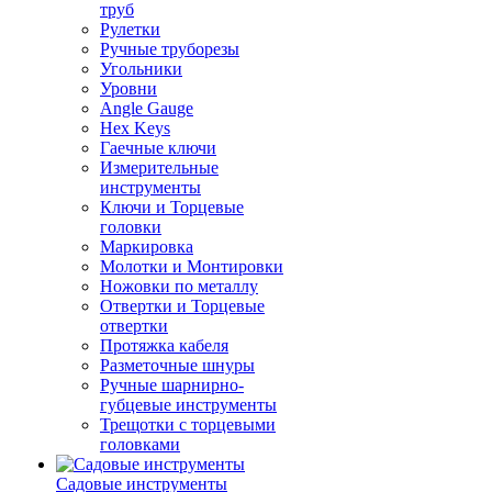
труб
Рулетки
Ручные труборезы
Угольники
Уровни
Angle Gauge
Hex Keys
Гаечные ключи
Измерительные
инструменты
Ключи и Торцевые
головки
Маркировка
Молотки и Монтировки
Ножовки по металлу
Отвертки и Торцевые
отвертки
Протяжка кабеля
Разметочные шнуры
Ручные шарнирно-
губцевые инструменты
Трещотки с торцевыми
головками
Садовые инструменты