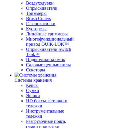
Воздуходувки
Опрыскиватели
Триммеры
Brush Cutters
Газонокосилки
Кусторезы
Линейные триммеры
Многофункциональный
привод QUIK-LOK™
Опрыскиватели Switch
Tank™
Подрезчики кромок
Садовые цепные пилы
Секаторы
Системы хранения
Кейсы
Сумки
Ящики
HD боксы, вставки и
тележки
Инструментальные
тележки
Разгрузочные пояса,
сумки и рюкзаки