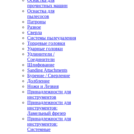
Оснастка для
прочистных машин
Оснастка для
пылесосов
Патроны
Разное
Сверла
Системы пылеудаления
Торцевые головки
Ударные головки
Удлинители /
Соединители
Шлифование
Sanding Attachments
Бурение / Сверление
Долбление
Ножи и Лезвия
Принадлежности для
инструментов
Принадлежности для
инструментов:
Ламельный фрезер
Принадлежности для
инструментов:
Системные