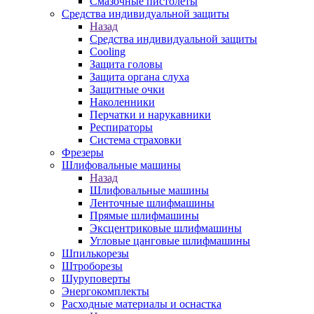
Смазочные пистолеты
Средства индивидуальной защиты
Назад
Средства индивидуальной защиты
Cooling
Защита головы
Защита органа слуха
Защитные очки
Наколенники
Перчатки и нарукавники
Респираторы
Система страховки
Фрезеры
Шлифовальные машины
Назад
Шлифовальные машины
Ленточные шлифмашины
Прямые шлифмашины
Эксцентриковые шлифмашины
Угловые цанговые шлифмашины
Шпилькорезы
Штроборезы
Шуруповерты
Энергокомплекты
Расходные материалы и оснастка