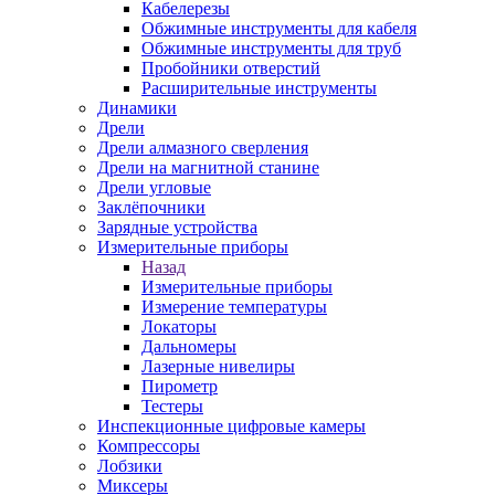
Кабелерезы
Обжимные инструменты для кабеля
Обжимные инструменты для труб
Пробойники отверстий
Расширительные инструменты
Динамики
Дрели
Дрели алмазного сверления
Дрели на магнитной станине
Дрели угловые
Заклёпочники
Зарядные устройства
Измерительные приборы
Назад
Измерительные приборы
Измерение температуры
Локаторы
Дальномеры
Лазерные нивелиры
Пирометр
Тестеры
Инспекционные цифровые камеры
Компрессоры
Лобзики
Миксеры