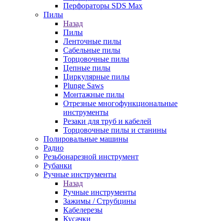
Перфораторы SDS Max
Пилы
Назад
Пилы
Ленточные пилы
Сабельные пилы
Торцовочные пилы
Цепные пилы
Циркулярные пилы
Plunge Saws
Монтажные пилы
Отрезные многофункциональные
инструменты
Резаки для труб и кабелей
Торцовочные пилы и станины
Полировальные машины
Радио
Резьбонарезной инструмент
Рубанки
Ручные инструменты
Назад
Ручные инструменты
Зажимы / Струбцины
Кабелерезы
Кусачки