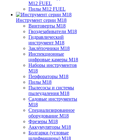
M12 FUEL
Пилы M12 FUEL
Инструмент серии M18
Винтоверты M18
Гвоздезабиватели M18
Гидравлический
инструмент M18
Заклёпочники M18
Инспекционные
цифровые камеры M18
Наборы инструментов
M18
Перфораторы M18
Пилы M18
Пылесосы и системы
пылеудаления M18
Садовые инструменты
M18
Специализированное
оборудование M18
Фрезеры M18
Аккумуляторы M18
Болгарки (угловые
шлифмашины) M18