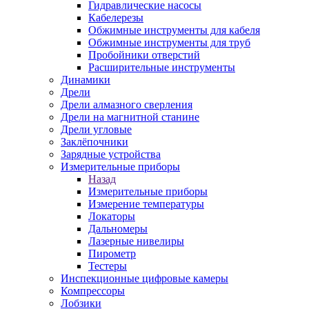
Гидравлические насосы
Кабелерезы
Обжимные инструменты для кабеля
Обжимные инструменты для труб
Пробойники отверстий
Расширительные инструменты
Динамики
Дрели
Дрели алмазного сверления
Дрели на магнитной станине
Дрели угловые
Заклёпочники
Зарядные устройства
Измерительные приборы
Назад
Измерительные приборы
Измерение температуры
Локаторы
Дальномеры
Лазерные нивелиры
Пирометр
Тестеры
Инспекционные цифровые камеры
Компрессоры
Лобзики