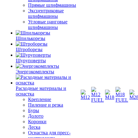
Прямые шлифмашины
Эксцентриковые
шлифмашины
Угловые цанговые
шлифмашины
Шпилькорезы
Штроборезы
Шуруповерты
Энергокомплекты
Расходные материалы и
оснастка
Крепление
Пиление и резка
Буры
Долото
Коронки
Леска
Оснастка для пресс-