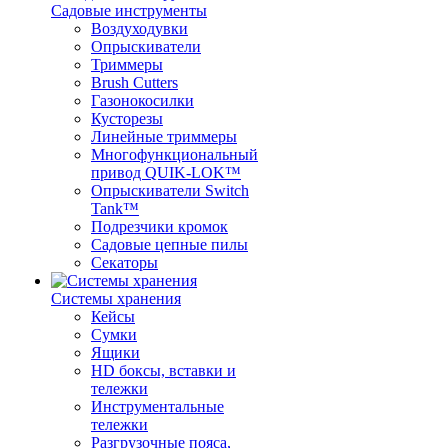
Садовые инструменты
Воздуходувки
Опрыскиватели
Триммеры
Brush Cutters
Газонокосилки
Кусторезы
Линейные триммеры
Многофункциональный
привод QUIK-LOK™
Опрыскиватели Switch
Tank™
Подрезчики кромок
Садовые цепные пилы
Секаторы
Системы хранения
Кейсы
Сумки
Ящики
HD боксы, вставки и
тележки
Инструментальные
тележки
Разгрузочные пояса,