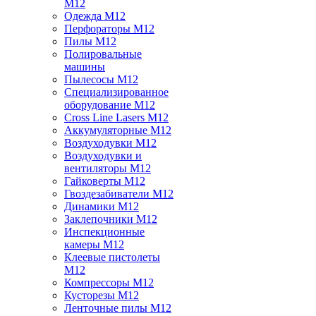
M12
Одежда M12
Перфораторы M12
Пилы M12
Полировальные
машины
Пылесосы M12
Специализированное
оборудование M12
Cross Line Lasers M12
Аккумуляторные M12
Воздуходувки M12
Воздуходувки и
вентиляторы M12
Гайковерты M12
Гвоздезабиватели M12
Динамики M12
Заклепочники M12
Инспекционные
камеры M12
Клеевые пистолеты
M12
Компрессоры M12
Кусторезы M12
Ленточные пилы M12