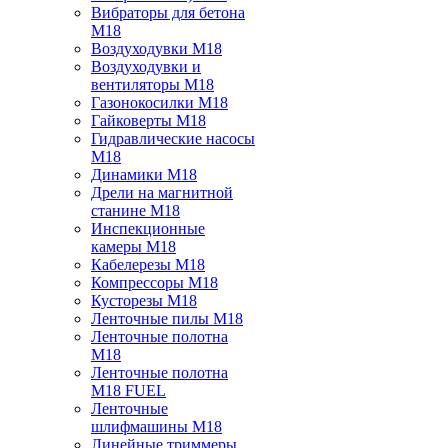
Вибраторы для бетона
M18
Воздуходувки M18
Воздуходувки и
вентиляторы M18
Газонокосилки M18
Гайковерты M18
Гидравлические насосы
M18
Динамики M18
Дрели на магнитной
станине M18
Инспекционные
камеры M18
Кабелерезы M18
Компрессоры M18
Кусторезы M18
Ленточные пилы M18
Ленточные полотна
M18
Ленточные полотна
M18 FUEL
Ленточные
шлифмашины M18
Линейные триммеры