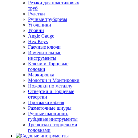
Резаки для пластиковых
труб
Рулетки
Ручные труборезы
Угольники
Уровни
Angle Gauge
Hex Keys
Гаечные ключи
Измерительные
инструменты
Ключи и Торцевые
головки
Маркировка
Молотки и Монтировки
Ножовки по металлу
Отвертки и Торцевые
отвертки
Протяжка кабеля
Разметочные шнуры
Ручные шарнирно-
губцевые инструменты
Трещотки с торцевыми
головками