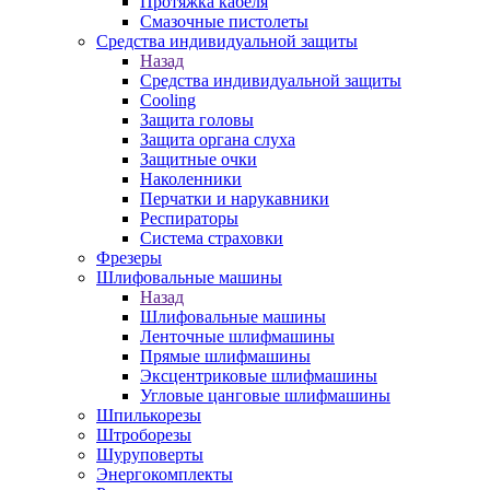
Протяжка кабеля
Смазочные пистолеты
Средства индивидуальной защиты
Назад
Средства индивидуальной защиты
Cooling
Защита головы
Защита органа слуха
Защитные очки
Наколенники
Перчатки и нарукавники
Респираторы
Система страховки
Фрезеры
Шлифовальные машины
Назад
Шлифовальные машины
Ленточные шлифмашины
Прямые шлифмашины
Эксцентриковые шлифмашины
Угловые цанговые шлифмашины
Шпилькорезы
Штроборезы
Шуруповерты
Энергокомплекты