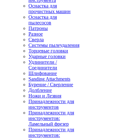
инструмента
Оснастка для
прочистных машин
Оснастка для
пылесосов
Патроны
Разное
Сверла
Системы пылеудаления
Торцевые головки
Ударные головки
Удлинители /
Соединители
Шлифование
Sanding Attachments
Бурение / Сверление
Долбление
Ножи и Лезвия
Принадлежности для
инструментов
Принадлежности для
инструментов:
Ламельный фрезер
Принадлежности для
инструментов: