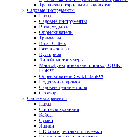
Трещотки с торцевыми головками
Садовые инструменты
Назад
Садовые инструменты
Воздуходувки
Опрыскиватели
Триммеры
Brush Cutters
Газонокосилки
Кусторезы
Линейные триммеры
Многофункциональный привод QUIK-
LOK™
Опрыскиватели Switch Tank™
Подрезчики кромок
Садовые цепные пилы
Секаторы
Системы хранения
Назад
Системы хранения
Кейсы
Сумки
Ящики
HD боксы, вставки и тележки
Инструментальные тележки