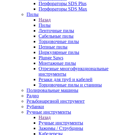
Перфораторы SDS Plus
Перфораторы SDS Max
Пилы
Назад
Пилы
Ленточные пилы
Сабельные пилы
Торцовочные пилы
Цепные пилы
Циркулярные пилы
Plunge Saws
Монтажные пилы
Отрезные многофункциональные
инструменты
Резаки для труб и кабелей
Торцовочные пилы и станины
Полировальные машины
Радио
Резьбонарезной инструмент
Рубанки
Ручные инструменты
Назад
Ручные инструменты
Зажимы / Струбцины
Кабелерезы