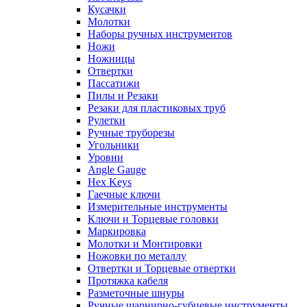
Кусачки
Молотки
Наборы ручных инструментов
Ножи
Ножницы
Отвертки
Пассатижи
Пилы и Резаки
Резаки для пластиковых труб
Рулетки
Ручные труборезы
Угольники
Уровни
Angle Gauge
Hex Keys
Гаечные ключи
Измерительные инструменты
Ключи и Торцевые головки
Маркировка
Молотки и Монтировки
Ножовки по металлу
Отвертки и Торцевые отвертки
Протяжка кабеля
Разметочные шнуры
Ручные шарнирно-губцевые инструменты