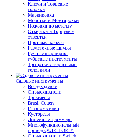
Ключи и Торцевые
головки
Маркировка
Молотки и Монтировки
Ножовки по металлу
Отвертки и Торцевые
отвертки
Протяжка кабеля
Разметочные шнуры
Ручные шарнирно-
губцевые инструменты
Трещотки с торцевыми
головками
Садовые инструменты
Воздуходувки
Опрыскиватели
Триммеры
Brush Cutters
Газонокосилки
Кусторезы
Линейные триммеры
Многофункциональный
привод QUIK-LOK™
Опрыскиватели Switch