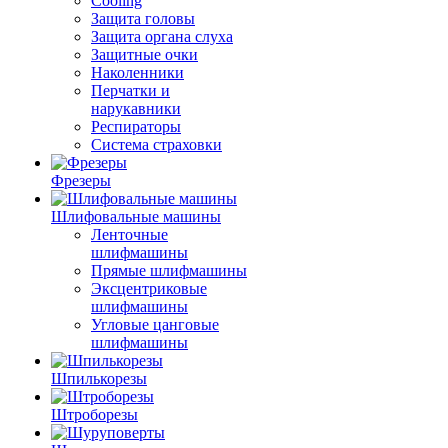
Cooling
Защита головы
Защита органа слуха
Защитные очки
Наколенники
Перчатки и
нарукавники
Респираторы
Система страховки
Фрезеры
Шлифовальные машины
Ленточные
шлифмашины
Прямые шлифмашины
Эксцентриковые
шлифмашины
Угловые цанговые
шлифмашины
Шпилькорезы
Штроборезы