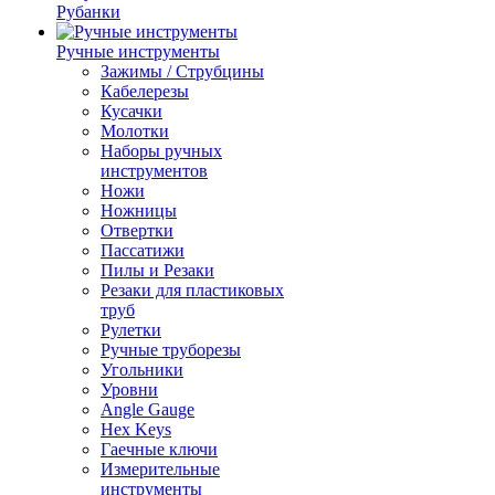
Рубанки
Ручные инструменты
Зажимы / Струбцины
Кабелерезы
Кусачки
Молотки
Наборы ручных
инструментов
Ножи
Ножницы
Отвертки
Пассатижи
Пилы и Резаки
Резаки для пластиковых
труб
Рулетки
Ручные труборезы
Угольники
Уровни
Angle Gauge
Hex Keys
Гаечные ключи
Измерительные
инструменты