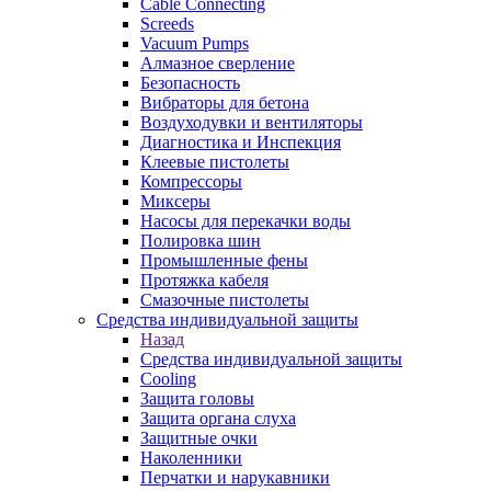
Cable Connecting
Screeds
Vacuum Pumps
Алмазное сверление
Безопасность
Вибраторы для бетона
Воздуходувки и вентиляторы
Диагностика и Инспекция
Клеевые пистолеты
Компрессоры
Миксеры
Насосы для перекачки воды
Полировка шин
Промышленные фены
Протяжка кабеля
Смазочные пистолеты
Средства индивидуальной защиты
Назад
Средства индивидуальной защиты
Cooling
Защита головы
Защита органа слуха
Защитные очки
Наколенники
Перчатки и нарукавники