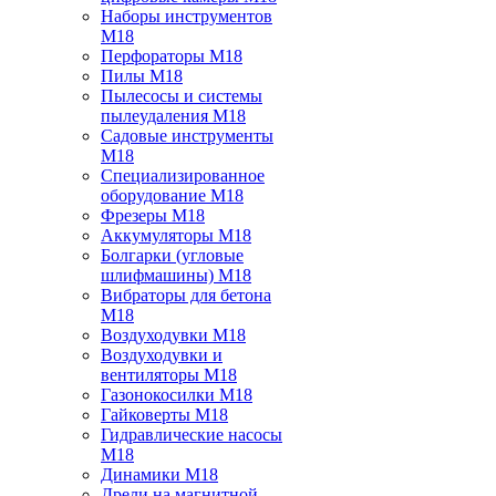
Наборы инструментов
M18
Перфораторы M18
Пилы M18
Пылесосы и системы
пылеудаления M18
Садовые инструменты
M18
Специализированное
оборудование M18
Фрезеры M18
Аккумуляторы M18
Болгарки (угловые
шлифмашины) M18
Вибраторы для бетона
M18
Воздуходувки M18
Воздуходувки и
вентиляторы M18
Газонокосилки M18
Гайковерты M18
Гидравлические насосы
M18
Динамики M18
Дрели на магнитной