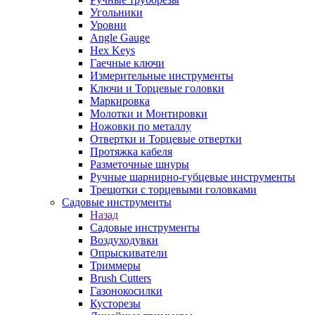
Угольники
Уровни
Angle Gauge
Hex Keys
Гаечные ключи
Измерительные инструменты
Ключи и Торцевые головки
Маркировка
Молотки и Монтировки
Ножовки по металлу
Отвертки и Торцевые отвертки
Протяжка кабеля
Разметочные шнуры
Ручные шарнирно-губцевые инструменты
Трещотки с торцевыми головками
Садовые инструменты
Назад
Садовые инструменты
Воздуходувки
Опрыскиватели
Триммеры
Brush Cutters
Газонокосилки
Кусторезы