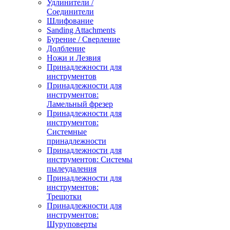
Удлинители /
Соединители
Шлифование
Sanding Attachments
Бурение / Сверление
Долбление
Ножи и Лезвия
Принадлежности для
инструментов
Принадлежности для
инструментов:
Ламельный фрезер
Принадлежности для
инструментов:
Системные
принадлежности
Принадлежности для
инструментов: Системы
пылеудаления
Принадлежности для
инструментов:
Трещотки
Принадлежности для
инструментов:
Шуруповерты