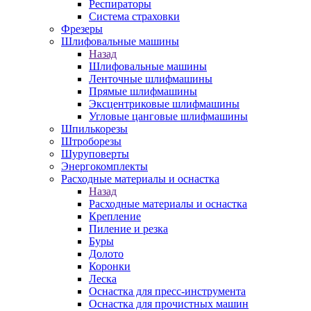
Респираторы
Система страховки
Фрезеры
Шлифовальные машины
Назад
Шлифовальные машины
Ленточные шлифмашины
Прямые шлифмашины
Эксцентриковые шлифмашины
Угловые цанговые шлифмашины
Шпилькорезы
Штроборезы
Шуруповерты
Энергокомплекты
Расходные материалы и оснастка
Назад
Расходные материалы и оснастка
Крепление
Пиление и резка
Буры
Долото
Коронки
Леска
Оснастка для пресс-инструмента
Оснастка для прочистных машин