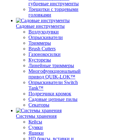
губцевые инструменты
Трещотки с торцевыми
головками
Садовые инструменты
Воздуходувки
Опрыскиватели
Триммеры
Brush Cutters
Газонокосилки
Кусторезы
Линейные триммеры
Многофункциональный
привод QUIK-LOK™
Опрыскиватели Switch
Tank™
Подрезчики кромок
Садовые цепные пилы
Секаторы
Системы хранения
Кейсы
Сумки
Ящики
HD боксы, вставки и