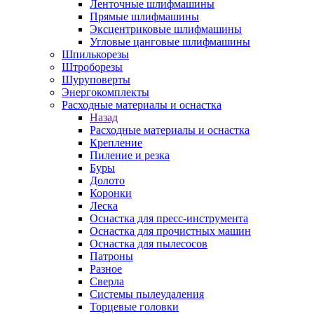
Ленточные шлифмашины
Прямые шлифмашины
Эксцентриковые шлифмашины
Угловые цанговые шлифмашины
Шпилькорезы
Штроборезы
Шуруповерты
Энергокомплекты
Расходные материалы и оснастка
Назад
Расходные материалы и оснастка
Крепление
Пиление и резка
Буры
Долото
Коронки
Леска
Оснастка для пресс-инструмента
Оснастка для прочистных машин
Оснастка для пылесосов
Патроны
Разное
Сверла
Системы пылеудаления
Торцевые головки