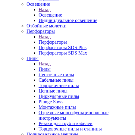
Освещение
Назад
Освещение
Индивидуальное освещение
Отбойные молотки
Перфораторы
Назад
Перфораторы
Перфораторы SDS Plus
Перфораторы SDS Max
Пилы
Назад
Пилы
Ленточные пилы
Сабельные пилы
Торцовочные пилы
Цепные пилы
Циркулярные пилы
Plunge Saws
Монтажные пилы
Отрезные многофункциональные
инструменты
Резаки для труб и кабелей
Торцовочные пилы и станины
Полировальные машины