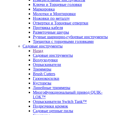
Ключи и Торцевые головки
Маркировка
Молотки и Монтировки
Ножовки по металлу
Отвертки и Торцевые отвертки
Протяжка кабеля
Разметочные шнуры
Ручные шарнирно-губцевые инструменты
Трещотки с торцевыми головками
Садовые инструменты
Назад
Садовые инструменты
Воздуходувки
Опрыскиватели
Триммеры
Brush Cutters
Газонокосилки
Кусторезы
Линейные триммеры
Многофункциональный привод QUIK-
LOK™
Опрыскиватели Switch Tank™
Подрезчики кромок
Садовые цепные пилы