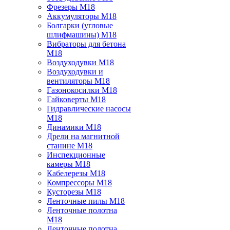
Фрезеры M18
Аккумуляторы M18
Болгарки (угловые
шлифмашины) M18
Вибраторы для бетона
M18
Воздуходувки M18
Воздуходувки и
вентиляторы M18
Газонокосилки M18
Гайковерты M18
Гидравлические насосы
M18
Динамики M18
Дрели на магнитной
станине M18
Инспекционные
камеры M18
Кабелерезы M18
Компрессоры M18
Кусторезы M18
Ленточные пилы M18
Ленточные полотна
M18
Ленточные полотна