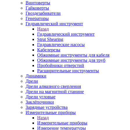
Винтоверты
Гайковерты
Гвоздезабиватели
Генераторы
Гидравлический инструмент
Назад
Гидравлический инструмент
Strut Shearing
Гидравлические насосы
Кабелерезы
Обжимные инструменты для кабеля
Обжимные инструменты для труб
Пробойники отверстий
Расширительные инструменты
Динамики
Дрели
Дрели алмазного сверления
Дрели на магнитной станине
Дрели угловые
Заклёпочники
Зарядные устройства
Измерительные приборы
Назад
Измерительные приборы
Измерение температуры