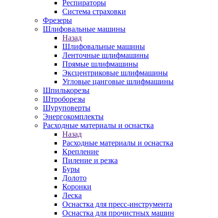
Респираторы
Система страховки
Фрезеры
Шлифовальные машины
Назад
Шлифовальные машины
Ленточные шлифмашины
Прямые шлифмашины
Эксцентриковые шлифмашины
Угловые цанговые шлифмашины
Шпилькорезы
Штроборезы
Шуруповерты
Энергокомплекты
Расходные материалы и оснастка
Назад
Расходные материалы и оснастка
Крепление
Пиление и резка
Буры
Долото
Коронки
Леска
Оснастка для пресс-инструмента
Оснастка для прочистных машин