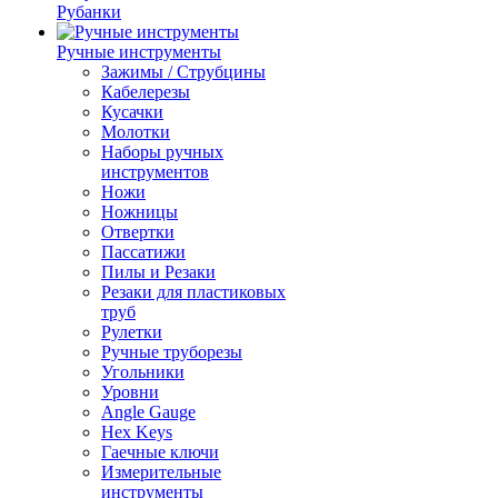
Рубанки
Ручные инструменты
Зажимы / Струбцины
Кабелерезы
Кусачки
Молотки
Наборы ручных
инструментов
Ножи
Ножницы
Отвертки
Пассатижи
Пилы и Резаки
Резаки для пластиковых
труб
Рулетки
Ручные труборезы
Угольники
Уровни
Angle Gauge
Hex Keys
Гаечные ключи
Измерительные
инструменты