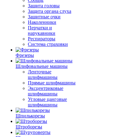
Cooling
Защита головы
Защита органа слуха
Защитные очки
Наколенники
Перчатки и
нарукавники
Респираторы
Система страховки
Фрезеры
Шлифовальные машины
Ленточные
шлифмашины
Прямые шлифмашины
Эксцентриковые
шлифмашины
Угловые цанговые
шлифмашины
Шпилькорезы
Штроборезы