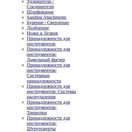
Удлинители /
Соединители
Шлифование
Sanding Attachments
Бурение / Сверление
Долбление
Ножи и Лезвия
Принадлежности для
инструментов
Принадлежности для
инструментов:
Ламельный фрезер
Принадлежности для
инструментов:
Системные
принадлежности
Принадлежности для
инструментов: Системы
пылеудаления
Принадлежности для
инструментов:
Трещотки
Принадлежности для
инструментов:
Шуруповерты