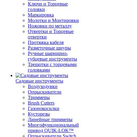
Ключи и Торцевые
головки
Маркировка
Молотки и Монтировки
Ножовки по металлу
Отвертки и Торцевые
отвертки
Протяжка кабеля
Разметочные шнуры
Ручные шарнирно-
губцевые инструменты
Трещотки с торцевыми
головками
Садовые инструменты
Воздуходувки
Опрыскиватели
Триммеры
Brush Cutters
Газонокосилки
Кусторезы
Линейные триммеры
Многофункциональный
привод QUIK-LOK™
Опрыскиватели Switch