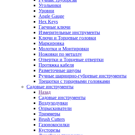
Угольники
Уровни
Angle Gauge
Hex Keys
Гаечные ключи
Измерительные инструменты
Ключи и Торцевые головки
Маркировка
Молотки и Монтировки
Ножовки по металлу
Отвертки и Торцевые отвертки
Протяжка кабеля
Разметочные шнуры
Ручные шарнирно-губцевые инструменты
Трещотки с торцевыми головками
Садовые инструменты
Назад
Садовые инструменты
Воздуходувки
Опрыскиватели
Триммеры
Brush Cutters
Газонокосилки
Кусторезы