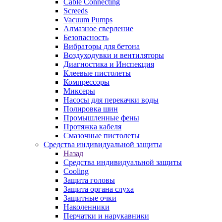
Cable Connecting
Screeds
Vacuum Pumps
Алмазное сверление
Безопасность
Вибраторы для бетона
Воздуходувки и вентиляторы
Диагностика и Инспекция
Клеевые пистолеты
Компрессоры
Миксеры
Насосы для перекачки воды
Полировка шин
Промышленные фены
Протяжка кабеля
Смазочные пистолеты
Средства индивидуальной защиты
Назад
Средства индивидуальной защиты
Cooling
Защита головы
Защита органа слуха
Защитные очки
Наколенники
Перчатки и нарукавники