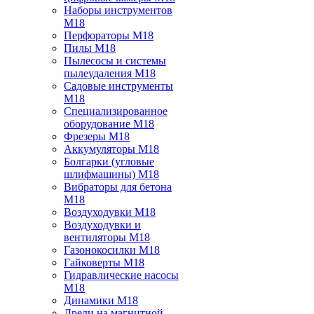
Наборы инструментов
M18
Перфораторы M18
Пилы M18
Пылесосы и системы
пылеудаления M18
Садовые инструменты
M18
Специализированное
оборудование M18
Фрезеры M18
Аккумуляторы M18
Болгарки (угловые
шлифмашины) M18
Вибраторы для бетона
M18
Воздуходувки M18
Воздуходувки и
вентиляторы M18
Газонокосилки M18
Гайковерты M18
Гидравлические насосы
M18
Динамики M18
Дрели на магнитной