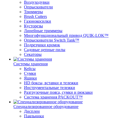
Воздуходувки
Опрыскиватели
Триммеры
Brush Cutters
Газонокосилки
Кусторезы
Линейные триммеры
Многофункциональный привод QUIK-LOK™
Опрыскиватели Switch Tank™
Подрезчики кромок
Садовые цепные пилы
Секаторы
Системы хранения
Кейсы
Сумки
Ящики
HD боксы, вставки и тележки
Инструментальные тележки
Разгрузочные пояса, сумки и рюкзаки
Система хранения PACKOUT™
Специализированное оборудование
Дисплеи
Паяльники