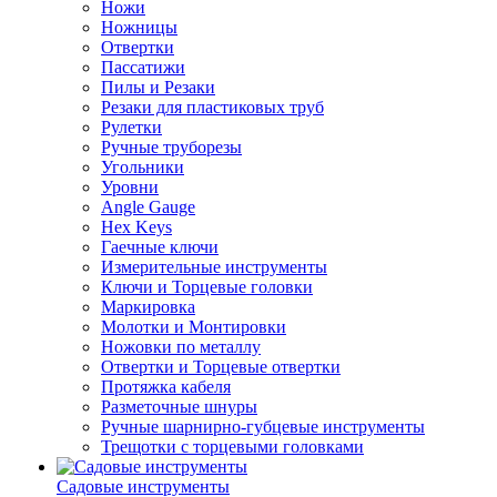
Ножи
Ножницы
Отвертки
Пассатижи
Пилы и Резаки
Резаки для пластиковых труб
Рулетки
Ручные труборезы
Угольники
Уровни
Angle Gauge
Hex Keys
Гаечные ключи
Измерительные инструменты
Ключи и Торцевые головки
Маркировка
Молотки и Монтировки
Ножовки по металлу
Отвертки и Торцевые отвертки
Протяжка кабеля
Разметочные шнуры
Ручные шарнирно-губцевые инструменты
Трещотки с торцевыми головками
Садовые инструменты