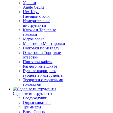
Уровни
Angle Gauge
Hex Keys
Гаечные ключи
Измерительные
инструменты
Ключи и Торцевые
головки
Маркировка
Молотки и Монтировки
Ножовки по металлу
Отвертки и Торцевые
отвертки
Протяжка кабеля
Разметочные шнуры
Ручные шарнирно-
губцевые инструменты
Трещотки с торцевыми
головками
Садовые инструменты
Воздуходувки
Опрыскиватели
Триммеры
Brush Cutters