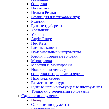
Отвертки
Пассатижи
Пилы и Резаки
Резаки для пластиковых труб
Рулетки
Ручные труборезы
Угольники
Уровни
Angle Gauge
Hex Keys
Гаечные ключи
Измерительные инструменты
Ключи и Торцевые головки
Маркировка
Молотки и Монтировки
Ножовки по металлу
Отвертки и Торцевые отвертки
Протяжка кабеля
Разметочные шнуры
Ручные шарнирно-губцевые инструменты
Трещотки с торцевыми головками
Садовые инструменты
Назад
Садовые инструменты
Воздуходувки