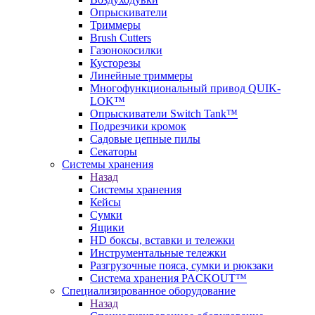
Опрыскиватели
Триммеры
Brush Cutters
Газонокосилки
Кусторезы
Линейные триммеры
Многофункциональный привод QUIK-
LOK™
Опрыскиватели Switch Tank™
Подрезчики кромок
Садовые цепные пилы
Секаторы
Системы хранения
Назад
Системы хранения
Кейсы
Сумки
Ящики
HD боксы, вставки и тележки
Инструментальные тележки
Разгрузочные пояса, сумки и рюкзаки
Система хранения PACKOUT™
Специализированное оборудование
Назад