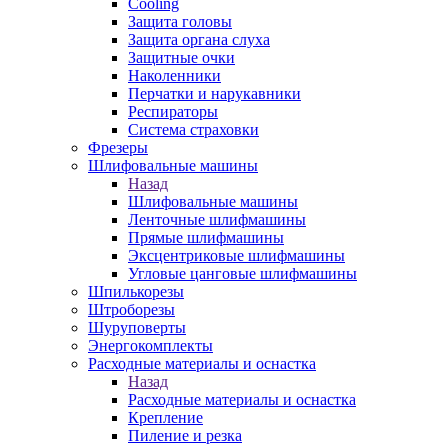
Cooling
Защита головы
Защита органа слуха
Защитные очки
Наколенники
Перчатки и нарукавники
Респираторы
Система страховки
Фрезеры
Шлифовальные машины
Назад
Шлифовальные машины
Ленточные шлифмашины
Прямые шлифмашины
Эксцентриковые шлифмашины
Угловые цанговые шлифмашины
Шпилькорезы
Штроборезы
Шуруповерты
Энергокомплекты
Расходные материалы и оснастка
Назад
Расходные материалы и оснастка
Крепление
Пиление и резка