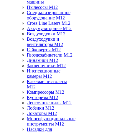
машины
Пылесосы M12
Специализированное
оборудование M12
Cross Line Lasers M12
Аккумуляторные M12
Воздуходувки M12
Воздуходувки и
вентиляторы M12
Гайковерты M12
Гвоздезабиватели M12
Динамики M12
Заклепочники M12
Инспекционные
камеры M12
Клеевые пистолеты
M12
Компрессоры M12
Кусторезы M12
Ленточные пилы M12
Лобзики M12
Локаторы M12
Многофункциональные
инструменты M12
Насадки для