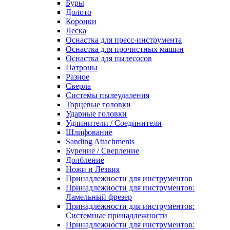
Буры
Долото
Коронки
Леска
Оснастка для пресс-инструмента
Оснастка для прочистных машин
Оснастка для пылесосов
Патроны
Разное
Сверла
Системы пылеудаления
Торцевые головки
Ударные головки
Удлинители / Соединители
Шлифование
Sanding Attachments
Бурение / Сверление
Долбление
Ножи и Лезвия
Принадлежности для инструментов
Принадлежности для инструментов:
Ламельный фрезер
Принадлежности для инструментов:
Системные принадлежности
Принадлежности для инструментов: