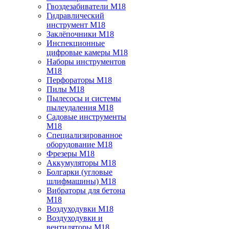
Гвоздезабиватели M18
Гидравлический
инструмент M18
Заклёпочники M18
Инспекционные
цифровые камеры M18
Наборы инструментов
M18
Перфораторы M18
Пилы M18
Пылесосы и системы
пылеудаления M18
Садовые инструменты
M18
Специализированное
оборудование M18
Фрезеры M18
Аккумуляторы M18
Болгарки (угловые
шлифмашины) M18
Вибраторы для бетона
M18
Воздуходувки M18
Воздуходувки и
вентиляторы M18