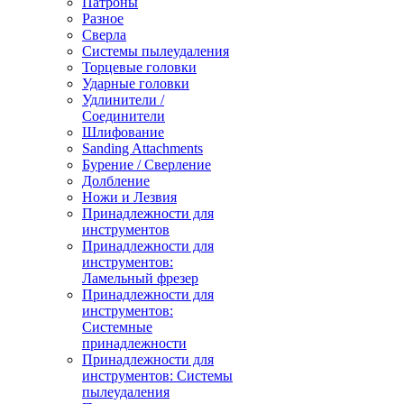
Патроны
Разное
Сверла
Системы пылеудаления
Торцевые головки
Ударные головки
Удлинители /
Соединители
Шлифование
Sanding Attachments
Бурение / Сверление
Долбление
Ножи и Лезвия
Принадлежности для
инструментов
Принадлежности для
инструментов:
Ламельный фрезер
Принадлежности для
инструментов:
Системные
принадлежности
Принадлежности для
инструментов: Системы
пылеудаления