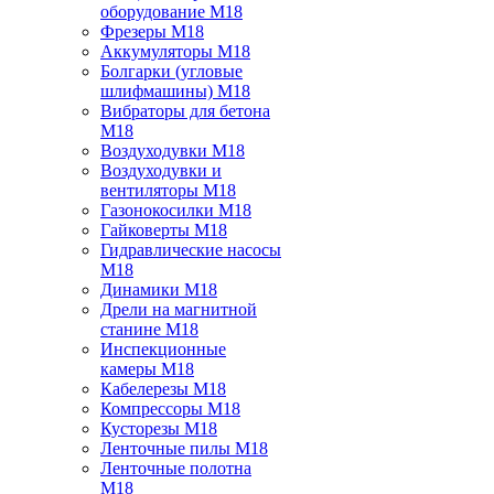
оборудование M18
Фрезеры M18
Аккумуляторы M18
Болгарки (угловые
шлифмашины) M18
Вибраторы для бетона
M18
Воздуходувки M18
Воздуходувки и
вентиляторы M18
Газонокосилки M18
Гайковерты M18
Гидравлические насосы
M18
Динамики M18
Дрели на магнитной
станине M18
Инспекционные
камеры M18
Кабелерезы M18
Компрессоры M18
Кусторезы M18
Ленточные пилы M18
Ленточные полотна
M18