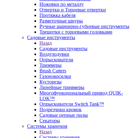
Ножовки по металлу
Отвертки и Торцевые отвертки
Протяжка кабеля
Разметочные шнуры
Ручные шарнирно-губцевые инструменты
Трещотки с торцевыми головками
Садовые инструменты
Назад
Садовые инструменты
Воздуходувки
Опрыскиватели
Триммеры
Brush Cutters
Газонокосилки
Кусторезы
Линейные триммеры
Многофункциональный привод QUIK-
LOK™
Опрыскиватели Switch Tank™
Подрезчики кромок
Садовые цепные пилы
Секаторы
Системы хранения
Назад
Системы хранения