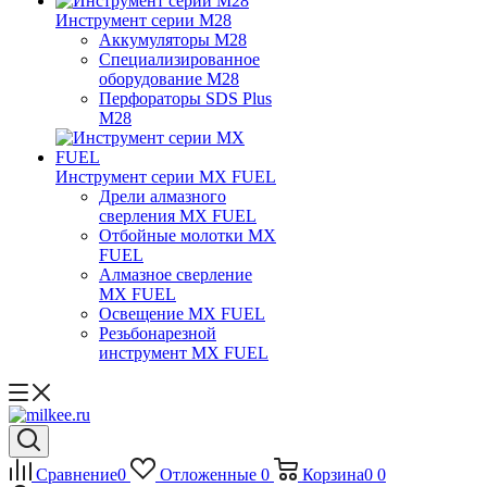
Инструмент серии M28
Аккумуляторы M28
Специализированное
оборудование M28
Перфораторы SDS Plus
M28
Инструмент серии MX FUEL
Дрели алмазного
сверления MX FUEL
Отбойные молотки MX
FUEL
Алмазное сверление
MX FUEL
Освещение MX FUEL
Резьбонарезной
инструмент MX FUEL
Сравнение
0
Отложенные
0
Корзина
0
0