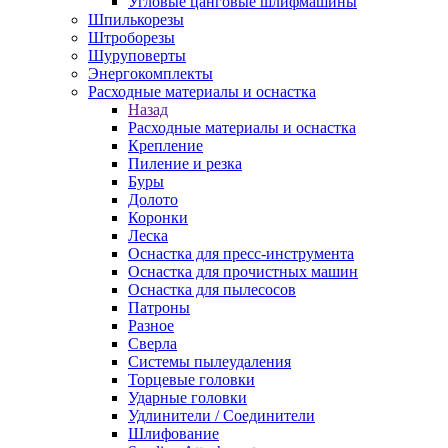
Угловые цанговые шлифмашины
Шпилькорезы
Штроборезы
Шуруповерты
Энергокомплекты
Расходные материалы и оснастка
Назад
Расходные материалы и оснастка
Крепление
Пиление и резка
Буры
Долото
Коронки
Леска
Оснастка для пресс-инструмента
Оснастка для прочистных машин
Оснастка для пылесосов
Патроны
Разное
Сверла
Системы пылеудаления
Торцевые головки
Ударные головки
Удлинители / Соединители
Шлифование