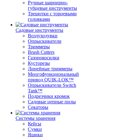
Ручные шарнирно-
губцевые инструменты
Трещотки с торцевыми
головками
Садовые инструменты
Воздуходувки
Опрыскиватели
Триммеры
Brush Cutters
Газонокосилки
Кусторезы
Линейные триммеры
Многофункциональный
привод QUIK-LOK™
Опрыскиватели Switch
Tank™
Подрезчики кромок
Садовые цепные пилы
Секаторы
Системы хранения
Кейсы
Сумки
Ящики