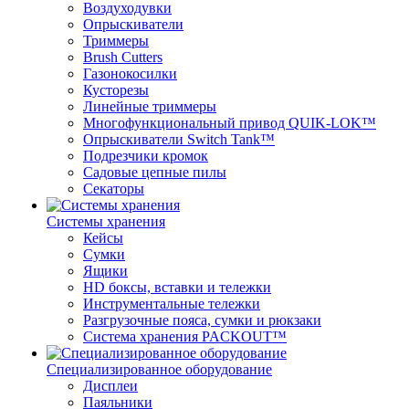
Воздуходувки
Опрыскиватели
Триммеры
Brush Cutters
Газонокосилки
Кусторезы
Линейные триммеры
Многофункциональный привод QUIK-LOK™
Опрыскиватели Switch Tank™
Подрезчики кромок
Садовые цепные пилы
Секаторы
Системы хранения
Кейсы
Сумки
Ящики
HD боксы, вставки и тележки
Инструментальные тележки
Разгрузочные пояса, сумки и рюкзаки
Система хранения PACKOUT™
Специализированное оборудование
Дисплеи
Паяльники