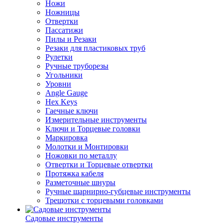
Ножи
Ножницы
Отвертки
Пассатижи
Пилы и Резаки
Резаки для пластиковых труб
Рулетки
Ручные труборезы
Угольники
Уровни
Angle Gauge
Hex Keys
Гаечные ключи
Измерительные инструменты
Ключи и Торцевые головки
Маркировка
Молотки и Монтировки
Ножовки по металлу
Отвертки и Торцевые отвертки
Протяжка кабеля
Разметочные шнуры
Ручные шарнирно-губцевые инструменты
Трещотки с торцевыми головками
Садовые инструменты