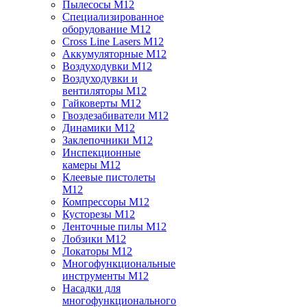
Пылесосы M12
Специализированное
оборудование M12
Cross Line Lasers M12
Аккумуляторные M12
Воздуходувки M12
Воздуходувки и
вентиляторы M12
Гайковерты M12
Гвоздезабиватели M12
Динамики M12
Заклепочники M12
Инспекционные
камеры M12
Клеевые пистолеты
M12
Компрессоры M12
Кусторезы M12
Ленточные пилы M12
Лобзики M12
Локаторы M12
Многофункциональные
инструменты M12
Насадки для
многофункционального