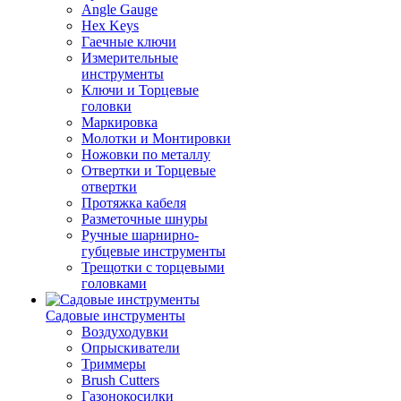
Angle Gauge
Hex Keys
Гаечные ключи
Измерительные
инструменты
Ключи и Торцевые
головки
Маркировка
Молотки и Монтировки
Ножовки по металлу
Отвертки и Торцевые
отвертки
Протяжка кабеля
Разметочные шнуры
Ручные шарнирно-
губцевые инструменты
Трещотки с торцевыми
головками
Садовые инструменты
Воздуходувки
Опрыскиватели
Триммеры
Brush Cutters
Газонокосилки