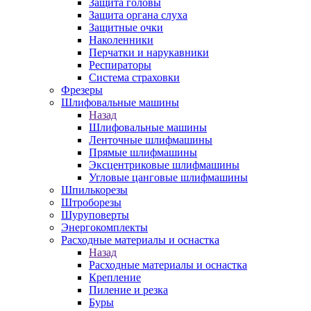
Защита головы
Защита органа слуха
Защитные очки
Наколенники
Перчатки и нарукавники
Респираторы
Система страховки
Фрезеры
Шлифовальные машины
Назад
Шлифовальные машины
Ленточные шлифмашины
Прямые шлифмашины
Эксцентриковые шлифмашины
Угловые цанговые шлифмашины
Шпилькорезы
Штроборезы
Шуруповерты
Энергокомплекты
Расходные материалы и оснастка
Назад
Расходные материалы и оснастка
Крепление
Пиление и резка
Буры