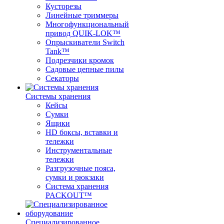
Кусторезы
Линейные триммеры
Многофункциональный
привод QUIK-LOK™
Опрыскиватели Switch
Tank™
Подрезчики кромок
Садовые цепные пилы
Секаторы
Системы хранения
Кейсы
Сумки
Ящики
HD боксы, вставки и
тележки
Инструментальные
тележки
Разгрузочные пояса,
сумки и рюкзаки
Система хранения
PACKOUT™
Специализированное