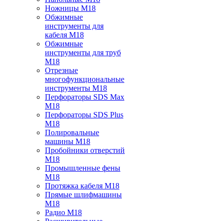
Ножницы M18
Обжимные
инструменты для
кабеля M18
Обжимные
инструменты для труб
M18
Отрезные
многофункциональные
инструменты M18
Перфораторы SDS Max
M18
Перфораторы SDS Plus
M18
Полировальные
машины M18
Пробойники отверстий
M18
Промышленные фены
M18
Протяжка кабеля M18
Прямые шлифмашины
M18
Радио M18