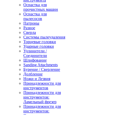
инструмента
Оснастка для
прочистных машин
Оснастка для
пылесосов
Патроны
Разное
Сверла
Системы пылеудаления
Торцевые головки
Ударные головки
Удлинители /
Соединители
Шлифование
Sanding Attachments
Бурение / Сверление
Долбление
Ножи и Лезвия
Принадлежности для
инструментов
Принадлежности для
инструментов:
Ламельный фрезер
Принадлежности для
инструментов: