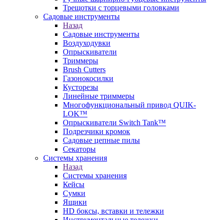
Трещотки с торцевыми головками
Садовые инструменты
Назад
Садовые инструменты
Воздуходувки
Опрыскиватели
Триммеры
Brush Cutters
Газонокосилки
Кусторезы
Линейные триммеры
Многофункциональный привод QUIK-
LOK™
Опрыскиватели Switch Tank™
Подрезчики кромок
Садовые цепные пилы
Секаторы
Системы хранения
Назад
Системы хранения
Кейсы
Сумки
Ящики
HD боксы, вставки и тележки
Инструментальные тележки