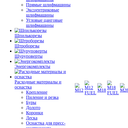
Прямые шлифмашины
Эксцентриковые
шлифмашины
Угловые цанговые
шлифмашины
Шпилькорезы
Штроборезы
Шуруповерты
Энергокомплекты
Расходные материалы и
оснастка
Крепление
Пиление и резка
Буры
Долото
Коронки
Леска
Оснастка для пресс-