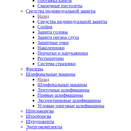
Протяжка кабеля
Смазочные пистолеты
Средства индивидуальной защиты
Назад
Средства индивидуальной защиты
Cooling
Защита головы
Защита органа слуха
Защитные очки
Наколенники
Перчатки и нарукавники
Респираторы
Система страховки
Фрезеры
Шлифовальные машины
Назад
Шлифовальные машины
Ленточные шлифмашины
Прямые шлифмашины
Эксцентриковые шлифмашины
Угловые цанговые шлифмашины
Шпилькорезы
Штроборезы
Шуруповерты
Энергокомплекты