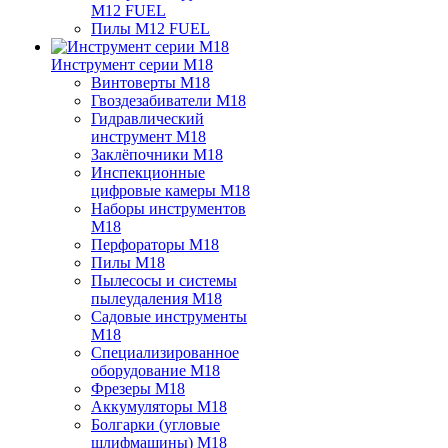
M12 FUEL
Пилы M12 FUEL
Инструмент серии M18
Винтоверты M18
Гвоздезабиватели M18
Гидравлический
инструмент M18
Заклёпочники M18
Инспекционные
цифровые камеры M18
Наборы инструментов
M18
Перфораторы M18
Пилы M18
Пылесосы и системы
пылеудаления M18
Садовые инструменты
M18
Специализированное
оборудование M18
Фрезеры M18
Аккумуляторы M18
Болгарки (угловые
шлифмашины) M18