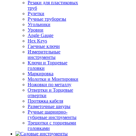
Резаки для пластиковых
труб
Рулетки
Ручные труборезы
Угольники
Уровни
Angle Gauge
Hex Keys
Гаечные ключи
Измерительные
инструменты
Ключи и Торцевые
головки
Маркировка
Молотки и Монтировки
Ножовки по металлу
Отвертки и Торцевые
отвертки
Протяжка кабеля
Разметочные шнуры
Ручные шарнирно-
губцевые инструменты
Трещотки с торцевыми
головками