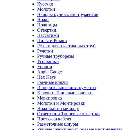
Кусачки
Молотки
Наборы ручных инструментов
Ножи
Ножницы
Отвертки
Пассатижи
Пилы и Резаки
Резаки для пластиковых труб
Рулетки
Ручные труборезы
Угольники
Уровни
Angle Gauge
Hex Keys
Гаечные ключи
Измерительные инструменты
Ключи и Торцевые головки
Маркировка
Молотки и Монтировки
Ножовки по металлу
Отвертки и Торцевые отвертки
Протяжка кабеля
Разметочные шнуры
Ручные шарнирно-губцевые инструменты