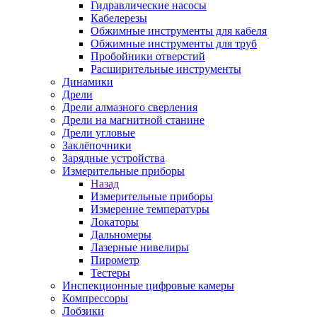
Гидравлические насосы
Кабелерезы
Обжимные инструменты для кабеля
Обжимные инструменты для труб
Пробойники отверстий
Расширительные инструменты
Динамики
Дрели
Дрели алмазного сверления
Дрели на магнитной станине
Дрели угловые
Заклёпочники
Зарядные устройства
Измерительные приборы
Назад
Измерительные приборы
Измерение температуры
Локаторы
Дальномеры
Лазерные нивелиры
Пирометр
Тестеры
Инспекционные цифровые камеры
Компрессоры
Лобзики