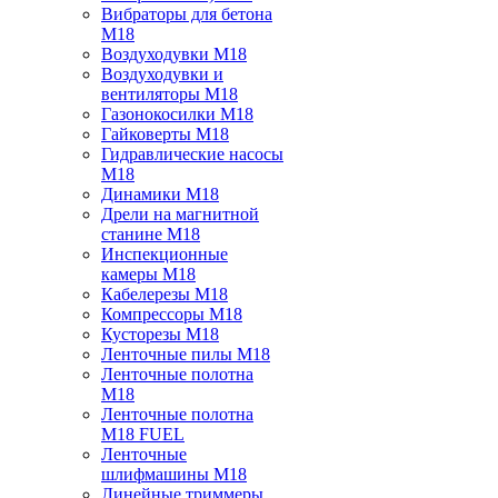
Вибраторы для бетона
M18
Воздуходувки M18
Воздуходувки и
вентиляторы M18
Газонокосилки M18
Гайковерты M18
Гидравлические насосы
M18
Динамики M18
Дрели на магнитной
станине M18
Инспекционные
камеры M18
Кабелерезы M18
Компрессоры M18
Кусторезы M18
Ленточные пилы M18
Ленточные полотна
M18
Ленточные полотна
M18 FUEL
Ленточные
шлифмашины M18
Линейные триммеры