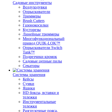
Садовые инструменты
Воздуходувки
Опрыскиватели
Триммеры
Brush Cutters
Газонокосилки
Кусторезы
Линейные триммеры
Многофункциональный
привод QUIK-LOK™
Опрыскиватели Switch
Tank™
Подрезчики кромок
Садовые цепные пилы
Секаторы
Системы хранения
Кейсы
Сумки
Ящики
HD боксы, вставки и
тележки
Инструментальные
тележки
Разгрузочные пояса,