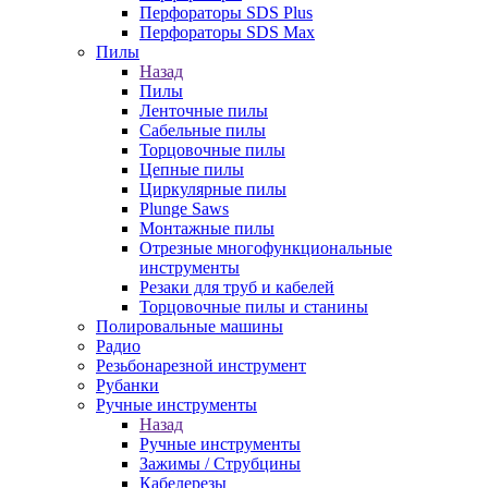
Перфораторы SDS Plus
Перфораторы SDS Max
Пилы
Назад
Пилы
Ленточные пилы
Сабельные пилы
Торцовочные пилы
Цепные пилы
Циркулярные пилы
Plunge Saws
Монтажные пилы
Отрезные многофункциональные
инструменты
Резаки для труб и кабелей
Торцовочные пилы и станины
Полировальные машины
Радио
Резьбонарезной инструмент
Рубанки
Ручные инструменты
Назад
Ручные инструменты
Зажимы / Струбцины
Кабелерезы