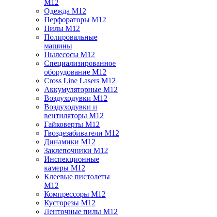
M12
Одежда M12
Перфораторы M12
Пилы M12
Полировальные
машины
Пылесосы M12
Специализированное
оборудование M12
Cross Line Lasers M12
Аккумуляторные M12
Воздуходувки M12
Воздуходувки и
вентиляторы M12
Гайковерты M12
Гвоздезабиватели M12
Динамики M12
Заклепочники M12
Инспекционные
камеры M12
Клеевые пистолеты
M12
Компрессоры M12
Кусторезы M12
Ленточные пилы M12