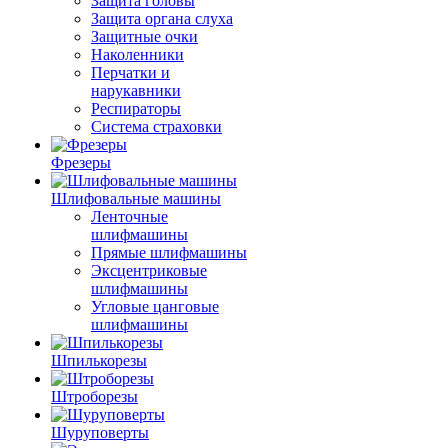
Защита головы
Защита органа слуха
Защитные очки
Наколенники
Перчатки и
нарукавники
Респираторы
Система страховки
Фрезеры
Шлифовальные машины
Ленточные
шлифмашины
Прямые шлифмашины
Эксцентриковые
шлифмашины
Угловые цанговые
шлифмашины
Шпилькорезы
Штроборезы
Шуруповерты