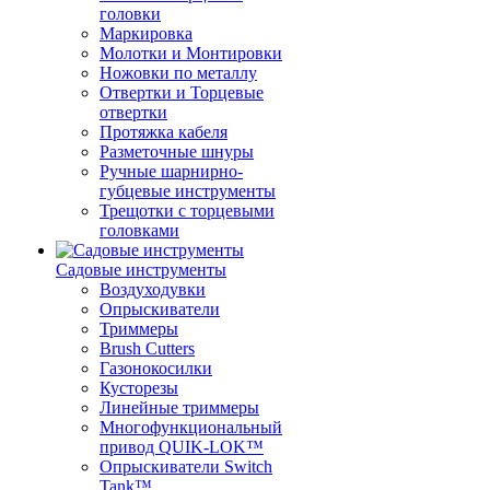
головки
Маркировка
Молотки и Монтировки
Ножовки по металлу
Отвертки и Торцевые
отвертки
Протяжка кабеля
Разметочные шнуры
Ручные шарнирно-
губцевые инструменты
Трещотки с торцевыми
головками
Садовые инструменты
Воздуходувки
Опрыскиватели
Триммеры
Brush Cutters
Газонокосилки
Кусторезы
Линейные триммеры
Многофункциональный
привод QUIK-LOK™
Опрыскиватели Switch
Tank™