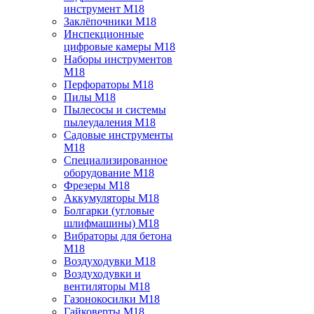
инструмент M18
Заклёпочники M18
Инспекционные
цифровые камеры M18
Наборы инструментов
M18
Перфораторы M18
Пилы M18
Пылесосы и системы
пылеудаления M18
Садовые инструменты
M18
Специализированное
оборудование M18
Фрезеры M18
Аккумуляторы M18
Болгарки (угловые
шлифмашины) M18
Вибраторы для бетона
M18
Воздуходувки M18
Воздуходувки и
вентиляторы M18
Газонокосилки M18
Гайковерты M18