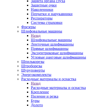
Защита органа слуха
Защитные очки
Наколенники
Перчатки и нарукавники
Респираторы
Система страховки
Фрезеры
Шлифовальные машины
Назад
Шлифовальные машины
Ленточные шлифмашины
Прямые шлифмашины
Эксцентриковые шлифмашины
Угловые цанговые шлифмашины
Шпилькорезы
Штроборезы
Шуруповерты
Энергокомплекты
Расходные материалы и оснастка
Назад
Расходные материалы и оснастка
Крепление
Пиление и резка
Буры
Долото