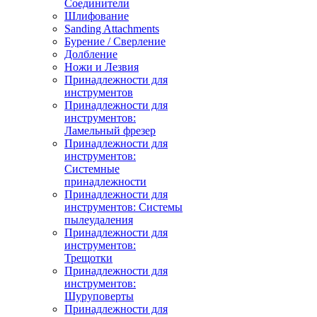
Соединители
Шлифование
Sanding Attachments
Бурение / Сверление
Долбление
Ножи и Лезвия
Принадлежности для
инструментов
Принадлежности для
инструментов:
Ламельный фрезер
Принадлежности для
инструментов:
Системные
принадлежности
Принадлежности для
инструментов: Системы
пылеудаления
Принадлежности для
инструментов:
Трещотки
Принадлежности для
инструментов:
Шуруповерты
Принадлежности для