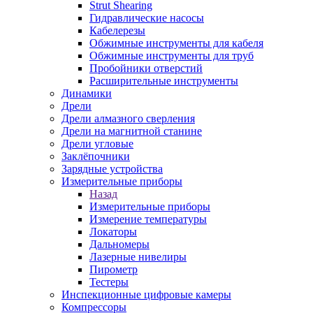
Strut Shearing
Гидравлические насосы
Кабелерезы
Обжимные инструменты для кабеля
Обжимные инструменты для труб
Пробойники отверстий
Расширительные инструменты
Динамики
Дрели
Дрели алмазного сверления
Дрели на магнитной станине
Дрели угловые
Заклёпочники
Зарядные устройства
Измерительные приборы
Назад
Измерительные приборы
Измерение температуры
Локаторы
Дальномеры
Лазерные нивелиры
Пирометр
Тестеры
Инспекционные цифровые камеры
Компрессоры