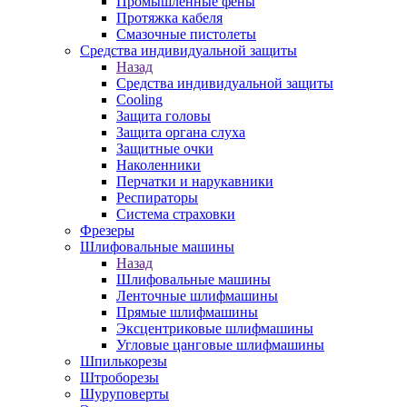
Промышленные фены
Протяжка кабеля
Смазочные пистолеты
Средства индивидуальной защиты
Назад
Средства индивидуальной защиты
Cooling
Защита головы
Защита органа слуха
Защитные очки
Наколенники
Перчатки и нарукавники
Респираторы
Система страховки
Фрезеры
Шлифовальные машины
Назад
Шлифовальные машины
Ленточные шлифмашины
Прямые шлифмашины
Эксцентриковые шлифмашины
Угловые цанговые шлифмашины
Шпилькорезы
Штроборезы
Шуруповерты