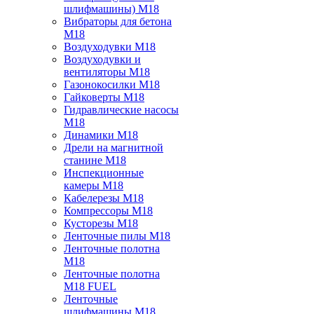
шлифмашины) M18
Вибраторы для бетона
M18
Воздуходувки M18
Воздуходувки и
вентиляторы M18
Газонокосилки M18
Гайковерты M18
Гидравлические насосы
M18
Динамики M18
Дрели на магнитной
станине M18
Инспекционные
камеры M18
Кабелерезы M18
Компрессоры M18
Кусторезы M18
Ленточные пилы M18
Ленточные полотна
M18
Ленточные полотна
M18 FUEL
Ленточные
шлифмашины M18