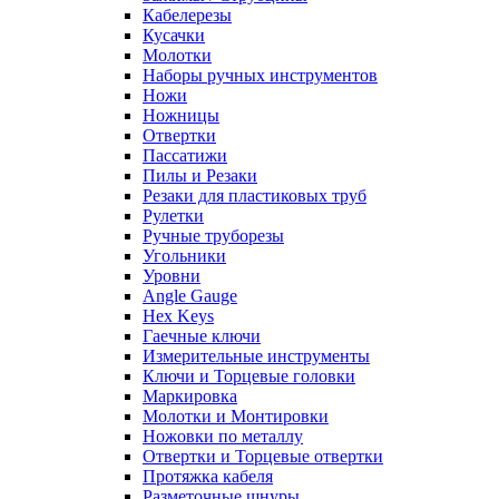
Кабелерезы
Кусачки
Молотки
Наборы ручных инструментов
Ножи
Ножницы
Отвертки
Пассатижи
Пилы и Резаки
Резаки для пластиковых труб
Рулетки
Ручные труборезы
Угольники
Уровни
Angle Gauge
Hex Keys
Гаечные ключи
Измерительные инструменты
Ключи и Торцевые головки
Маркировка
Молотки и Монтировки
Ножовки по металлу
Отвертки и Торцевые отвертки
Протяжка кабеля
Разметочные шнуры