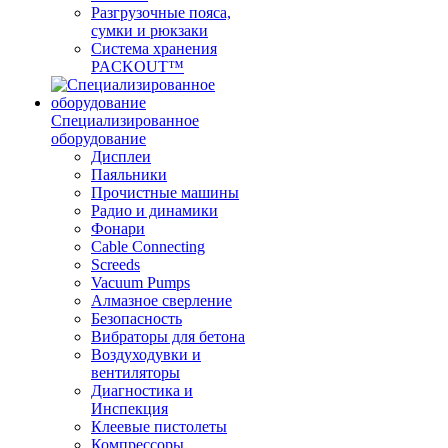
Разгрузочные пояса,
сумки и рюкзаки
Система хранения
PACKOUT™
Специализированное
оборудование
Дисплеи
Паяльники
Прочистные машины
Радио и динамики
Фонари
Cable Connecting
Screeds
Vacuum Pumps
Алмазное сверление
Безопасность
Вибраторы для бетона
Воздуходувки и
вентиляторы
Диагностика и
Инспекция
Клеевые пистолеты
Компрессоры