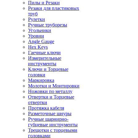
Пилы и Резаки
Резаки для пластиковых
труб
Рулетки
Ручные труборезы
Угольники
Уровни
Angle Gauge
Hex Keys
Гаечные ключи
Измерительные
инструменты
Ключи и Торцевые
головки
Маркировка
Молотки и Монтировки
Ножовки по металлу
Отвертки и Торцевые
отвертки
Протяжка кабеля
Разметочные шнуры
Ручные шарнирно-
губцевые инструменты
Трещотки с торцевыми
головками