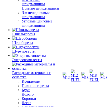
шлифмашины
Прямые шлифмашины
Эксцентриковые
шлифмашины
Угловые цанговые
шлифмашины
Шпилькорезы
Штроборезы
Шуруповерты
Энергокомплекты
Расходные материалы и
оснастка
Крепление
Пиление и резка
Буры
Долото
Коронки
Леска