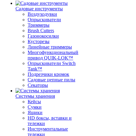
Садовые инструменты
Воздуходувки
Опрыскиватели
Триммеры
Brush Cutters
Газонокосилки
Кусторезы
Линейные триммеры
Многофункциональный
привод QUIK-LOK™
Опрыскиватели Switch
Tank™
Подрезчики кромок
Садовые цепные пилы
Секаторы
Системы хранения
Кейсы
Сумки
Ящики
HD боксы, вставки и
тележки
Инструментальные
тележки