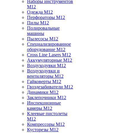
Наборы инструментов
M12
Одежда M12
Перфораторы M12
Пилы M12
Полировальные
машины
Пылесосы M12
Специализированное
оборудование M12
Cross Line Lasers M12
Аккумуляторные M12
Воздуходувки M12
Воздуходувки и
вентиляторы M12
Гайковерты M12
Гвоздезабиватели M12
Динамики M12
Заклепочники M12
Инспекционные
камеры M12
Клеевые пистолеты
M12
Компрессоры M12
Кусторезы M12