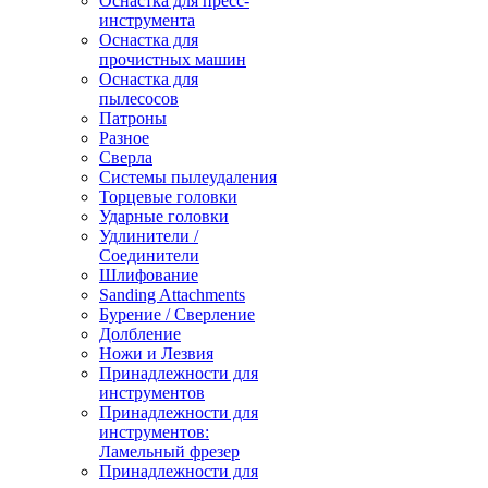
Оснастка для пресс-
инструмента
Оснастка для
прочистных машин
Оснастка для
пылесосов
Патроны
Разное
Сверла
Системы пылеудаления
Торцевые головки
Ударные головки
Удлинители /
Соединители
Шлифование
Sanding Attachments
Бурение / Сверление
Долбление
Ножи и Лезвия
Принадлежности для
инструментов
Принадлежности для
инструментов:
Ламельный фрезер
Принадлежности для