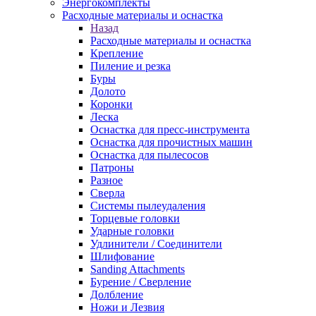
Энергокомплекты
Расходные материалы и оснастка
Назад
Расходные материалы и оснастка
Крепление
Пиление и резка
Буры
Долото
Коронки
Леска
Оснастка для пресс-инструмента
Оснастка для прочистных машин
Оснастка для пылесосов
Патроны
Разное
Сверла
Системы пылеудаления
Торцевые головки
Ударные головки
Удлинители / Соединители
Шлифование
Sanding Attachments
Бурение / Сверление
Долбление
Ножи и Лезвия