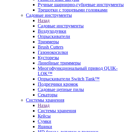
Ручные шарнирно-губцевые инструменты
Трещотки с торцевыми головками
Садовые инструменты
Назад
Садовые инструменты
Воздуходувки
Опрыскиватели
Триммеры
Brush Cutters
Газонокосилки
Кусторезы
Линейные триммеры
Многофункциональный привод QUIK-
LOK™
Опрыскиватели Switch Tank™
Подрезчики кромок
Садовые цепные пилы
Секаторы
Системы хранения
Назад
Системы хранения
Кейсы
Сумки
Ящики
HD боксы, вставки и тележки