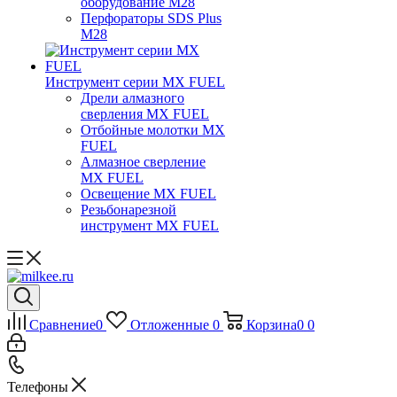
оборудование M28
Перфораторы SDS Plus
M28
Инструмент серии MX FUEL
Дрели алмазного
сверления MX FUEL
Отбойные молотки MX
FUEL
Алмазное сверление
MX FUEL
Освещение MX FUEL
Резьбонарезной
инструмент MX FUEL
Сравнение
0
Отложенные
0
Корзина
0
0
Телефоны