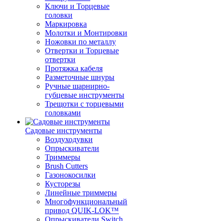
Ключи и Торцевые
головки
Маркировка
Молотки и Монтировки
Ножовки по металлу
Отвертки и Торцевые
отвертки
Протяжка кабеля
Разметочные шнуры
Ручные шарнирно-
губцевые инструменты
Трещотки с торцевыми
головками
Садовые инструменты
Воздуходувки
Опрыскиватели
Триммеры
Brush Cutters
Газонокосилки
Кусторезы
Линейные триммеры
Многофункциональный
привод QUIK-LOK™
Опрыскиватели Switch