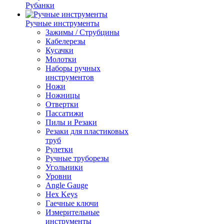
Рубанки
Ручные инструменты
Зажимы / Струбцины
Кабелерезы
Кусачки
Молотки
Наборы ручных
инструментов
Ножи
Ножницы
Отвертки
Пассатижи
Пилы и Резаки
Резаки для пластиковых
труб
Рулетки
Ручные труборезы
Угольники
Уровни
Angle Gauge
Hex Keys
Гаечные ключи
Измерительные
инструменты