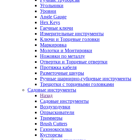
Угольники
Уровни
Angle Gauge
Hex Keys
Гаечные ключи
Измерительные инструменты
Ключи и Торцевые головки
Маркировка
Молотки и Монтировки
Ножовки по металлу
Отвертки и Торцевые отвертки
Протяжка кабеля
Разметочные шнуры
Ручные шарнирно-губцевые инструменты
Трещотки с торцевыми головками
Садовые инструменты
Назад
Садовые инструменты
Воздуходувки
Опрыскиватели
Триммеры
Brush Cutters
Газонокосилки
Кусторезы