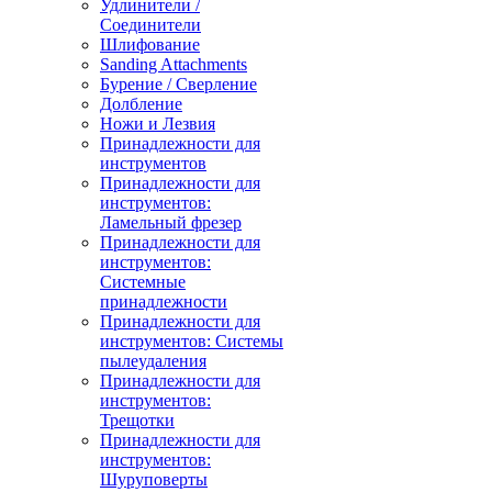
Удлинители /
Соединители
Шлифование
Sanding Attachments
Бурение / Сверление
Долбление
Ножи и Лезвия
Принадлежности для
инструментов
Принадлежности для
инструментов:
Ламельный фрезер
Принадлежности для
инструментов:
Системные
принадлежности
Принадлежности для
инструментов: Системы
пылеудаления
Принадлежности для
инструментов:
Трещотки
Принадлежности для
инструментов:
Шуруповерты