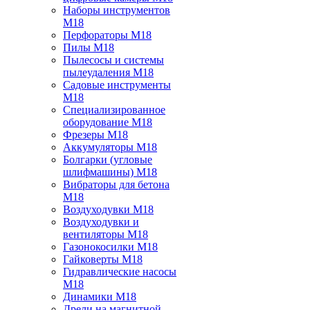
Наборы инструментов
M18
Перфораторы M18
Пилы M18
Пылесосы и системы
пылеудаления M18
Садовые инструменты
M18
Специализированное
оборудование M18
Фрезеры M18
Аккумуляторы M18
Болгарки (угловые
шлифмашины) M18
Вибраторы для бетона
M18
Воздуходувки M18
Воздуходувки и
вентиляторы M18
Газонокосилки M18
Гайковерты M18
Гидравлические насосы
M18
Динамики M18
Дрели на магнитной