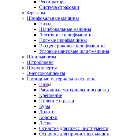
Респираторы
Система страховки
Фрезеры
Шлифовальные машины
Назад
Шлифовальные машины
Ленточные шлифмашины
Прямые шлифмашины
Эксцентриковые шлифмашины
Угловые цанговые шлифмашины
Шпилькорезы
Штроборезы
Шуруповерты
Энергокомплекты
Расходные материалы и оснастка
Назад
Расходные материалы и оснастка
Крепление
Пиление и резка
Буры
Долото
Коронки
Леска
Оснастка для пресс-инструмента
Оснастка для прочистных машин