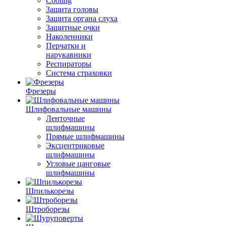
Cooling
Защита головы
Защита органа слуха
Защитные очки
Наколенники
Перчатки и
нарукавники
Респираторы
Система страховки
Фрезеры
Шлифовальные машины
Ленточные
шлифмашины
Прямые шлифмашины
Эксцентриковые
шлифмашины
Угловые цанговые
шлифмашины
Шпилькорезы
Штроборезы