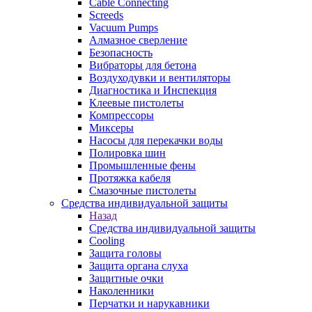
Cable Connecting
Screeds
Vacuum Pumps
Алмазное сверление
Безопасность
Вибраторы для бетона
Воздуходувки и вентиляторы
Диагностика и Инспекция
Клеевые пистолеты
Компрессоры
Миксеры
Насосы для перекачки воды
Полировка шин
Промышленные фены
Протяжка кабеля
Смазочные пистолеты
Средства индивидуальной защиты
Назад
Средства индивидуальной защиты
Cooling
Защита головы
Защита органа слуха
Защитные очки
Наколенники
Перчатки и нарукавники