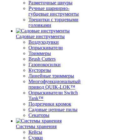
Разметочные шнуры
Ручные шарнирно-
губцевые инструменты
Трещотки с торцевыми
головками
Садовые инструменты
Воздуходувки
Опрыскиватели
Триммеры
Brush Cutters
Газонокосилки
Кусторезы
Линейные триммеры
Многофункциональный
привод QUIK-LOK™
Опрыскиватели Switch
Tank™
Подрезчики кромок
Садовые цепные пилы
Секаторы
Системы хранения
Кейсы
Сумки