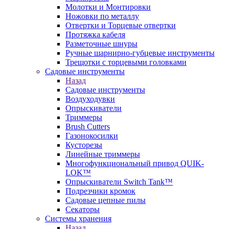
Молотки и Монтировки
Ножовки по металлу
Отвертки и Торцевые отвертки
Протяжка кабеля
Разметочные шнуры
Ручные шарнирно-губцевые инструменты
Трещотки с торцевыми головками
Садовые инструменты
Назад
Садовые инструменты
Воздуходувки
Опрыскиватели
Триммеры
Brush Cutters
Газонокосилки
Кусторезы
Линейные триммеры
Многофункциональный привод QUIK-
LOK™
Опрыскиватели Switch Tank™
Подрезчики кромок
Садовые цепные пилы
Секаторы
Системы хранения
Назад