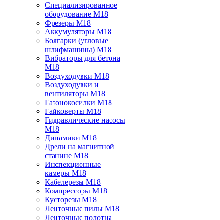
Специализированное
оборудование M18
Фрезеры M18
Аккумуляторы M18
Болгарки (угловые
шлифмашины) M18
Вибраторы для бетона
M18
Воздуходувки M18
Воздуходувки и
вентиляторы M18
Газонокосилки M18
Гайковерты M18
Гидравлические насосы
M18
Динамики M18
Дрели на магнитной
станине M18
Инспекционные
камеры M18
Кабелерезы M18
Компрессоры M18
Кусторезы M18
Ленточные пилы M18
Ленточные полотна