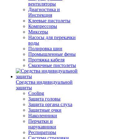
вентиляторы
Диагностика и
Инспекция
Клеевые пистолеты
Компрессоры
Миксеры
Насосы для перекачки
воды
Полировка шин
Промышленные фены
Протяжка кабеля
Смазочные пистолеты
Средства индивидуальной
защиты
Cooling
Защита головы
Защита органа слуха
Защитные очки
Наколенники
Перчатки и
нарукавники
Респираторы
Система страховки