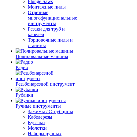
Plunge Saws
Монтажные пилы
Отрезные
многофункциональные
инструменты
Резаки для труб и
кабелей
Торцовочные пилы и
станины
Полировальные машины
Радио
Резьбонарезной инструмент
Рубанки
Ручные инструменты
Зажимы / Струбцины
Кабелерезы
Кусачки
Молотки
Наборы ручных