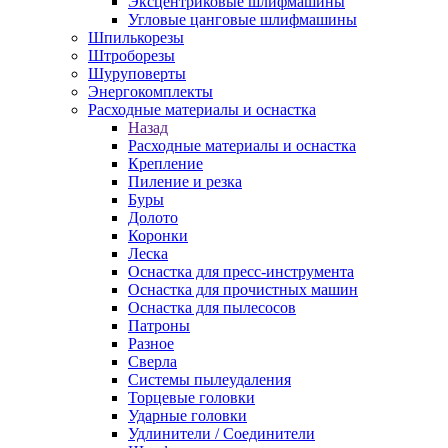
Эксцентриковые шлифмашины
Угловые цанговые шлифмашины
Шпилькорезы
Штроборезы
Шуруповерты
Энергокомплекты
Расходные материалы и оснастка
Назад
Расходные материалы и оснастка
Крепление
Пиление и резка
Буры
Долото
Коронки
Леска
Оснастка для пресс-инструмента
Оснастка для прочистных машин
Оснастка для пылесосов
Патроны
Разное
Сверла
Системы пылеудаления
Торцевые головки
Ударные головки
Удлинители / Соединители