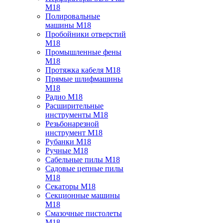
M18
Полировальные
машины M18
Пробойники отверстий
M18
Промышленные фены
M18
Протяжка кабеля M18
Прямые шлифмашины
M18
Радио M18
Расширительные
инструменты M18
Резьбонарезной
инструмент M18
Рубанки M18
Ручные M18
Сабельные пилы M18
Садовые цепные пилы
M18
Секаторы M18
Секционные машины
M18
Смазочные пистолеты
M18