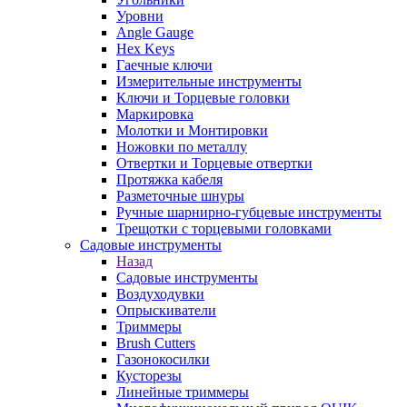
Уровни
Angle Gauge
Hex Keys
Гаечные ключи
Измерительные инструменты
Ключи и Торцевые головки
Маркировка
Молотки и Монтировки
Ножовки по металлу
Отвертки и Торцевые отвертки
Протяжка кабеля
Разметочные шнуры
Ручные шарнирно-губцевые инструменты
Трещотки с торцевыми головками
Садовые инструменты
Назад
Садовые инструменты
Воздуходувки
Опрыскиватели
Триммеры
Brush Cutters
Газонокосилки
Кусторезы
Линейные триммеры