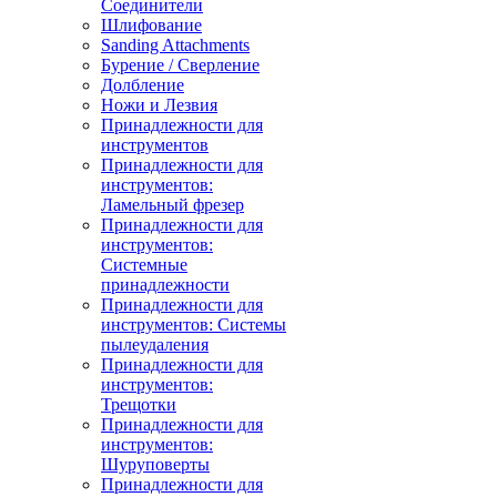
Соединители
Шлифование
Sanding Attachments
Бурение / Сверление
Долбление
Ножи и Лезвия
Принадлежности для
инструментов
Принадлежности для
инструментов:
Ламельный фрезер
Принадлежности для
инструментов:
Системные
принадлежности
Принадлежности для
инструментов: Системы
пылеудаления
Принадлежности для
инструментов:
Трещотки
Принадлежности для
инструментов:
Шуруповерты
Принадлежности для