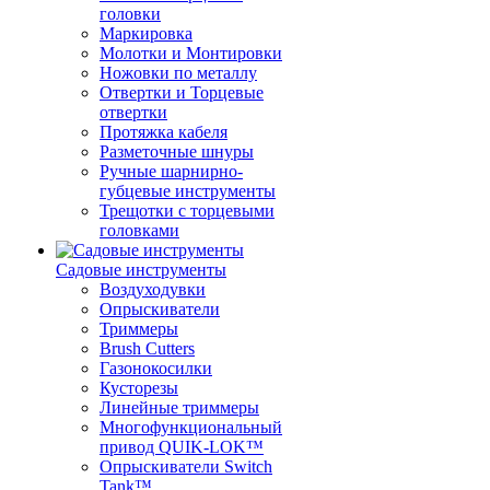
головки
Маркировка
Молотки и Монтировки
Ножовки по металлу
Отвертки и Торцевые
отвертки
Протяжка кабеля
Разметочные шнуры
Ручные шарнирно-
губцевые инструменты
Трещотки с торцевыми
головками
Садовые инструменты
Воздуходувки
Опрыскиватели
Триммеры
Brush Cutters
Газонокосилки
Кусторезы
Линейные триммеры
Многофункциональный
привод QUIK-LOK™
Опрыскиватели Switch
Tank™