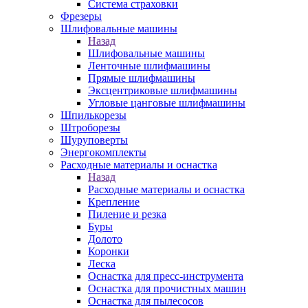
Система страховки
Фрезеры
Шлифовальные машины
Назад
Шлифовальные машины
Ленточные шлифмашины
Прямые шлифмашины
Эксцентриковые шлифмашины
Угловые цанговые шлифмашины
Шпилькорезы
Штроборезы
Шуруповерты
Энергокомплекты
Расходные материалы и оснастка
Назад
Расходные материалы и оснастка
Крепление
Пиление и резка
Буры
Долото
Коронки
Леска
Оснастка для пресс-инструмента
Оснастка для прочистных машин
Оснастка для пылесосов