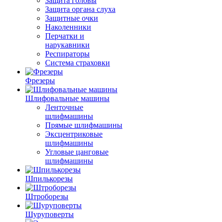
Защита головы
Защита органа слуха
Защитные очки
Наколенники
Перчатки и
нарукавники
Респираторы
Система страховки
Фрезеры
Шлифовальные машины
Ленточные
шлифмашины
Прямые шлифмашины
Эксцентриковые
шлифмашины
Угловые цанговые
шлифмашины
Шпилькорезы
Штроборезы
Шуруповерты