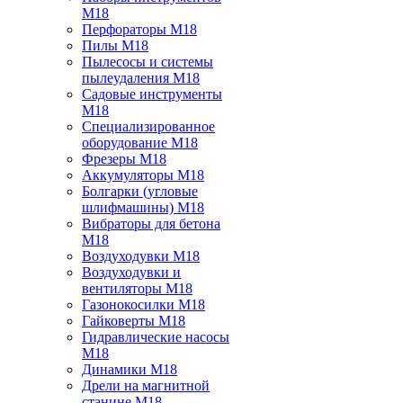
M18
Перфораторы M18
Пилы M18
Пылесосы и системы
пылеудаления M18
Садовые инструменты
M18
Специализированное
оборудование M18
Фрезеры M18
Аккумуляторы M18
Болгарки (угловые
шлифмашины) M18
Вибраторы для бетона
M18
Воздуходувки M18
Воздуходувки и
вентиляторы M18
Газонокосилки M18
Гайковерты M18
Гидравлические насосы
M18
Динамики M18
Дрели на магнитной
станине M18