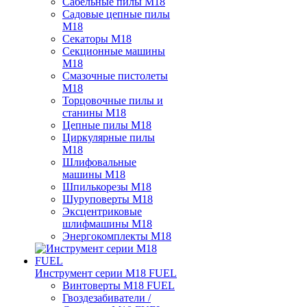
Сабельные пилы M18
Садовые цепные пилы
M18
Секаторы M18
Секционные машины
M18
Смазочные пистолеты
M18
Торцовочные пилы и
станины M18
Цепные пилы M18
Циркулярные пилы
M18
Шлифовальные
машины M18
Шпилькорезы M18
Шуруповерты M18
Эксцентриковые
шлифмашины M18
Энергокомплекты M18
Инструмент серии M18 FUEL
Винтоверты M18 FUEL
Гвоздезабиватели /