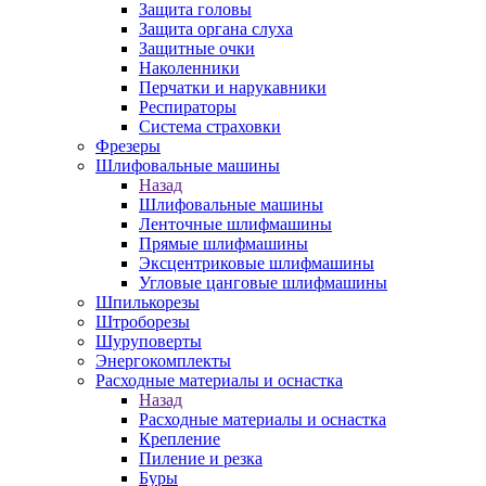
Защита головы
Защита органа слуха
Защитные очки
Наколенники
Перчатки и нарукавники
Респираторы
Система страховки
Фрезеры
Шлифовальные машины
Назад
Шлифовальные машины
Ленточные шлифмашины
Прямые шлифмашины
Эксцентриковые шлифмашины
Угловые цанговые шлифмашины
Шпилькорезы
Штроборезы
Шуруповерты
Энергокомплекты
Расходные материалы и оснастка
Назад
Расходные материалы и оснастка
Крепление
Пиление и резка
Буры