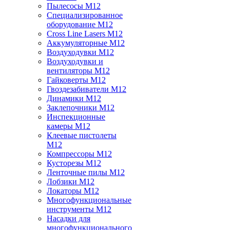
Пылесосы M12
Специализированное
оборудование M12
Cross Line Lasers M12
Аккумуляторные M12
Воздуходувки M12
Воздуходувки и
вентиляторы M12
Гайковерты M12
Гвоздезабиватели M12
Динамики M12
Заклепочники M12
Инспекционные
камеры M12
Клеевые пистолеты
M12
Компрессоры M12
Кусторезы M12
Ленточные пилы M12
Лобзики M12
Локаторы M12
Многофункциональные
инструменты M12
Насадки для
многофункционального