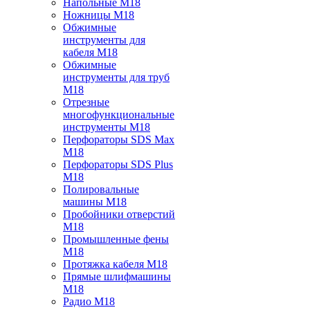
Напольные M18
Ножницы M18
Обжимные
инструменты для
кабеля M18
Обжимные
инструменты для труб
M18
Отрезные
многофункциональные
инструменты M18
Перфораторы SDS Max
M18
Перфораторы SDS Plus
M18
Полировальные
машины M18
Пробойники отверстий
M18
Промышленные фены
M18
Протяжка кабеля M18
Прямые шлифмашины
M18
Радио M18