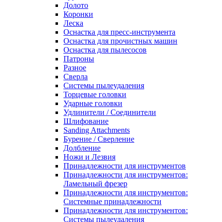
Долото
Коронки
Леска
Оснастка для пресс-инструмента
Оснастка для прочистных машин
Оснастка для пылесосов
Патроны
Разное
Сверла
Системы пылеудаления
Торцевые головки
Ударные головки
Удлинители / Соединители
Шлифование
Sanding Attachments
Бурение / Сверление
Долбление
Ножи и Лезвия
Принадлежности для инструментов
Принадлежности для инструментов:
Ламельный фрезер
Принадлежности для инструментов:
Системные принадлежности
Принадлежности для инструментов:
Системы пылеудаления