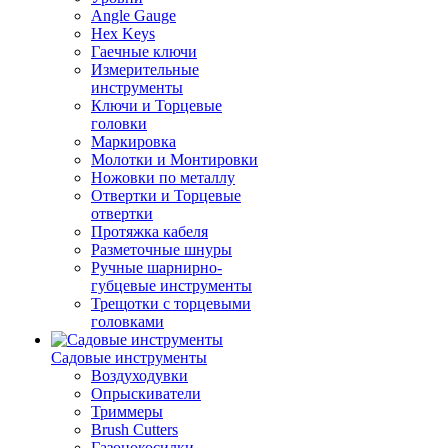
Angle Gauge
Hex Keys
Гаечные ключи
Измерительные
инструменты
Ключи и Торцевые
головки
Маркировка
Молотки и Монтировки
Ножовки по металлу
Отвертки и Торцевые
отвертки
Протяжка кабеля
Разметочные шнуры
Ручные шарнирно-
губцевые инструменты
Трещотки с торцевыми
головками
Садовые инструменты
Воздуходувки
Опрыскиватели
Триммеры
Brush Cutters
Газонокосилки