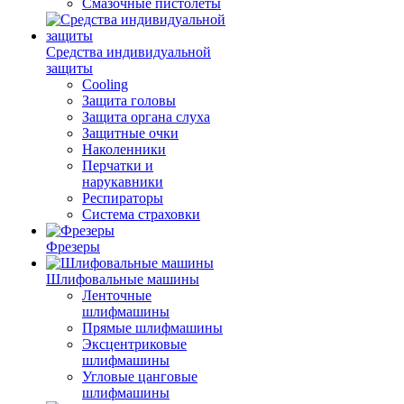
Смазочные пистолеты
Средства индивидуальной
защиты
Cooling
Защита головы
Защита органа слуха
Защитные очки
Наколенники
Перчатки и
нарукавники
Респираторы
Система страховки
Фрезеры
Шлифовальные машины
Ленточные
шлифмашины
Прямые шлифмашины
Эксцентриковые
шлифмашины
Угловые цанговые
шлифмашины