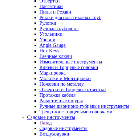
Отвертки
Пассатижи
Пилы и Резаки
Резаки для пластиковых труб
Рулетки
Ручные труборезы
Угольники
Уровни
Angle Gauge
Hex Keys
Гаечные ключи
Измерительные инструменты
Ключи и Торцевые головки
Маркировка
Молотки и Монтировки
Ножовки по металлу
Отвертки и Торцевые отвертки
Протяжка кабеля
Разметочные шнуры
Ручные шарнирно-губцевые инструменты
Трещотки с торцевыми головками
Садовые инструменты
Назад
Садовые инструменты
Воздуходувки