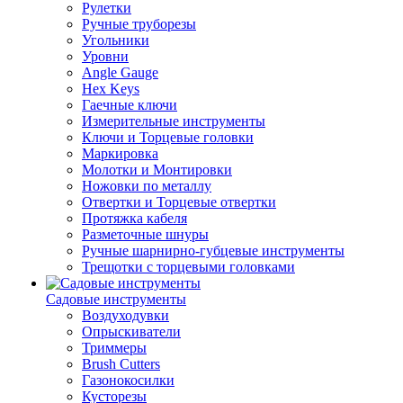
Рулетки
Ручные труборезы
Угольники
Уровни
Angle Gauge
Hex Keys
Гаечные ключи
Измерительные инструменты
Ключи и Торцевые головки
Маркировка
Молотки и Монтировки
Ножовки по металлу
Отвертки и Торцевые отвертки
Протяжка кабеля
Разметочные шнуры
Ручные шарнирно-губцевые инструменты
Трещотки с торцевыми головками
Садовые инструменты
Воздуходувки
Опрыскиватели
Триммеры
Brush Cutters
Газонокосилки
Кусторезы