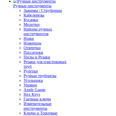
Ручные инструменты
Зажимы / Струбцины
Кабелерезы
Кусачки
Молотки
Наборы ручных
инструментов
Ножи
Ножницы
Отвертки
Пассатижи
Пилы и Резаки
Резаки для пластиковых
труб
Рулетки
Ручные труборезы
Угольники
Уровни
Angle Gauge
Hex Keys
Гаечные ключи
Измерительные
инструменты
Ключи и Торцевые