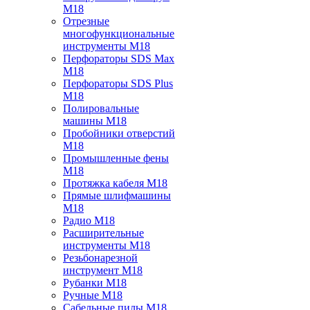
M18
Отрезные
многофункциональные
инструменты M18
Перфораторы SDS Max
M18
Перфораторы SDS Plus
M18
Полировальные
машины M18
Пробойники отверстий
M18
Промышленные фены
M18
Протяжка кабеля M18
Прямые шлифмашины
M18
Радио M18
Расширительные
инструменты M18
Резьбонарезной
инструмент M18
Рубанки M18
Ручные M18
Сабельные пилы M18