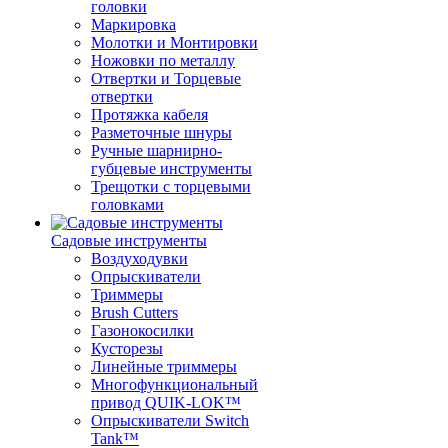
головки
Маркировка
Молотки и Монтировки
Ножовки по металлу
Отвертки и Торцевые
отвертки
Протяжка кабеля
Разметочные шнуры
Ручные шарнирно-
губцевые инструменты
Трещотки с торцевыми
головками
Садовые инструменты
Воздуходувки
Опрыскиватели
Триммеры
Brush Cutters
Газонокосилки
Кусторезы
Линейные триммеры
Многофункциональный
привод QUIK-LOK™
Опрыскиватели Switch
Tank™