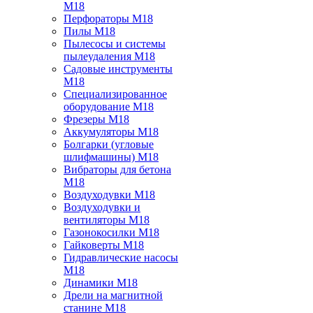
M18
Перфораторы M18
Пилы M18
Пылесосы и системы
пылеудаления M18
Садовые инструменты
M18
Специализированное
оборудование M18
Фрезеры M18
Аккумуляторы M18
Болгарки (угловые
шлифмашины) M18
Вибраторы для бетона
M18
Воздуходувки M18
Воздуходувки и
вентиляторы M18
Газонокосилки M18
Гайковерты M18
Гидравлические насосы
M18
Динамики M18
Дрели на магнитной
станине M18