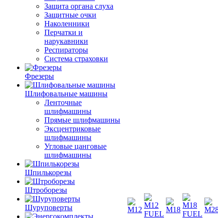
Защита органа слуха
Защитные очки
Наколенники
Перчатки и
нарукавники
Респираторы
Система страховки
Фрезеры
Шлифовальные машины
Ленточные
шлифмашины
Прямые шлифмашины
Эксцентриковые
шлифмашины
Угловые цанговые
шлифмашины
Шпилькорезы
Штроборезы
Шуруповерты