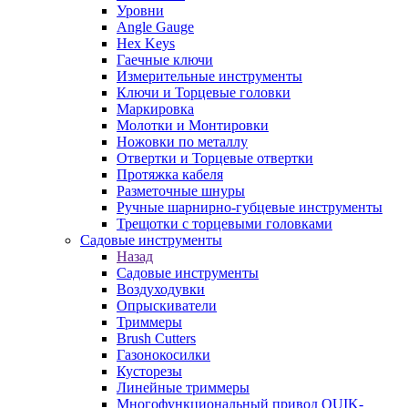
Уровни
Angle Gauge
Hex Keys
Гаечные ключи
Измерительные инструменты
Ключи и Торцевые головки
Маркировка
Молотки и Монтировки
Ножовки по металлу
Отвертки и Торцевые отвертки
Протяжка кабеля
Разметочные шнуры
Ручные шарнирно-губцевые инструменты
Трещотки с торцевыми головками
Садовые инструменты
Назад
Садовые инструменты
Воздуходувки
Опрыскиватели
Триммеры
Brush Cutters
Газонокосилки
Кусторезы
Линейные триммеры
Многофункциональный привод QUIK-