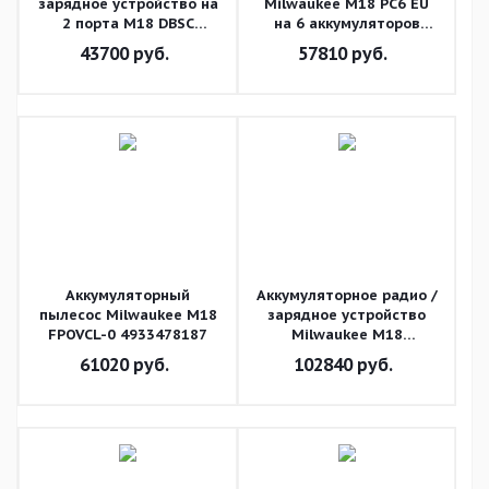
зарядное устройство на
Milwaukee M18 PC6 EU
2 порта M18 DBSC
на 6 аккумуляторов
4932492531
4932480162
43700
руб.
57810
руб.
Аккумуляторный
Аккумуляторное радио /
пылесос Milwaukee M18
зарядное устройство
FPOVCL-0 4933478187
Milwaukee M18
PRCDAB+-0 4933472112
61020
руб.
102840
руб.