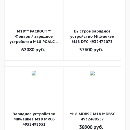
M18™ PACKOUT™
Быстрое зарядное
Фонарь / зарядное
устройство Milwaukee
устройство M18 POALC-0
M18 DFC 4932472073
4933478120
62080
руб.
37600
руб.
Зарядное устройство
M18 MDBSC M18 MDBSC
Milwaukee M18 MPC6
4932498557
4932498551
38900
руб.