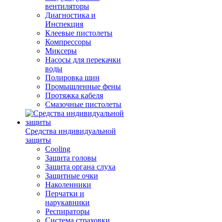
вентиляторы
Диагностика и
Инспекция
Клеевые пистолеты
Компрессоры
Миксеры
Насосы для перекачки
воды
Полировка шин
Промышленные фены
Протяжка кабеля
Смазочные пистолеты
Средства индивидуальной
защиты
Cooling
Защита головы
Защита органа слуха
Защитные очки
Наколенники
Перчатки и
нарукавники
Респираторы
Система страховки