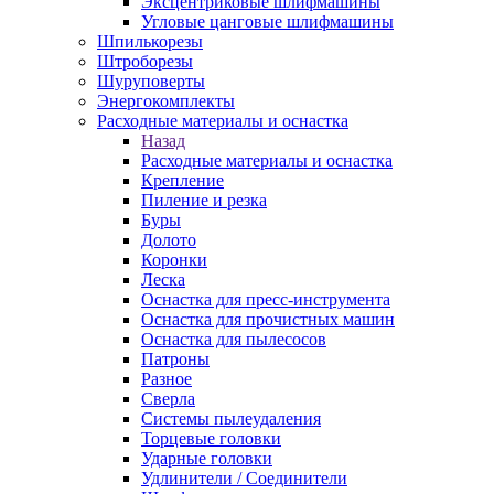
Эксцентриковые шлифмашины
Угловые цанговые шлифмашины
Шпилькорезы
Штроборезы
Шуруповерты
Энергокомплекты
Расходные материалы и оснастка
Назад
Расходные материалы и оснастка
Крепление
Пиление и резка
Буры
Долото
Коронки
Леска
Оснастка для пресс-инструмента
Оснастка для прочистных машин
Оснастка для пылесосов
Патроны
Разное
Сверла
Системы пылеудаления
Торцевые головки
Ударные головки
Удлинители / Соединители