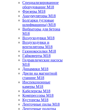
Специализированное
оборудование M18
Фрезеры M18
Аккумуляторы M18
Болгарки (угловые
шлифмашины) M18
Вибраторы для бетона
M18
Воздуходувки M18
Воздуходувки и
вентиляторы M18
Газонокосилки M18
Гайковерты M18
Гидравлические насосы
M18
Динамики M18
Дрели на магнитной
станине M18
Инспекционные
камеры M18
Кабелерезы M18
Компрессоры M18
Кусторезы M18
Ленточные пилы M18
Ленточные полотна