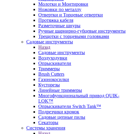
Молотки и Монтировки
Ножовки по металлу
Отвертки и Торцевые отвертки
Протяжка кабеля
Разметочные шнуры
Ручные шарнирно-губцевые инструменты
Трещотки с торцевыми головками
Садовые инструменты
Назад
Садовые инструменты
Воздуходувки
Опрыскиватели
Триммеры
Brush Cutters
Газонокосилки
Кусторезы
Линейные триммеры
Многофункциональный привод QUIK-
LOK™
Опрыскиватели Switch Tank™
Подрезчики кромок
Садовые цепные пилы
Секаторы
Системы хранения
Назад