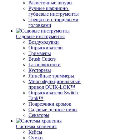
Разметочные шнуры
Ручные шарнирно-
губцевые инструменты
Трещотки с торцевыми
головками
Садовые инструменты
Воздуходувки
Опрыскиватели
Триммеры
Brush Cutters
Газонокосилки
Кусторезы
Линейные триммеры
Многофункциональный
привод QUIK-LOK™
Опрыскиватели Switch
Tank™
Подрезчики кромок
Садовые цепные пилы
Секаторы
Системы хранения
Кейсы
Сумки