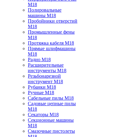
M18
Полировальные
машины M18
Пробойники отверстий
M18
Промышленные фены
M18
Протяжка кабеля M18
Прямые шлифмашины
M18
Радио M18
Расширительные
инструменты M18
Резьбонарезной
инструмент M18
Рубанки M18
Ручные M18
Сабельные пилы M18
Садовые цепные пилы
M18
Секаторы M18
Секционные машины
M18
Смазочные пистолеты
M18