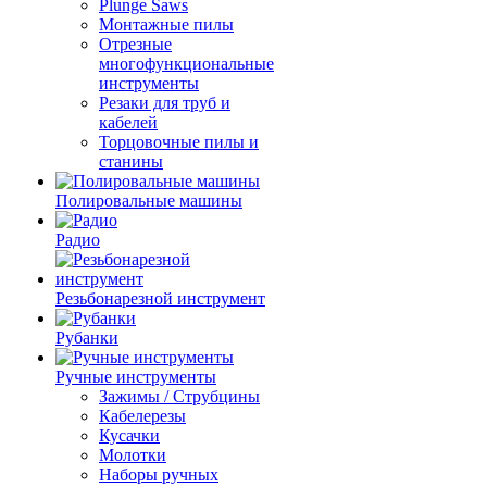
Plunge Saws
Монтажные пилы
Отрезные
многофункциональные
инструменты
Резаки для труб и
кабелей
Торцовочные пилы и
станины
Полировальные машины
Радио
Резьбонарезной инструмент
Рубанки
Ручные инструменты
Зажимы / Струбцины
Кабелерезы
Кусачки
Молотки
Наборы ручных