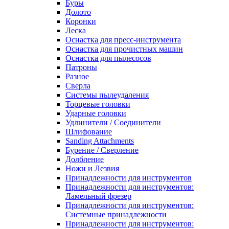
Буры
Долото
Коронки
Леска
Оснастка для пресс-инструмента
Оснастка для прочистных машин
Оснастка для пылесосов
Патроны
Разное
Сверла
Системы пылеудаления
Торцевые головки
Ударные головки
Удлинители / Соединители
Шлифование
Sanding Attachments
Бурение / Сверление
Долбление
Ножи и Лезвия
Принадлежности для инструментов
Принадлежности для инструментов:
Ламельный фрезер
Принадлежности для инструментов:
Системные принадлежности
Принадлежности для инструментов: