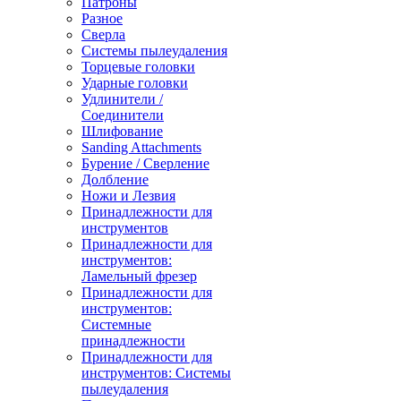
Патроны
Разное
Сверла
Системы пылеудаления
Торцевые головки
Ударные головки
Удлинители /
Соединители
Шлифование
Sanding Attachments
Бурение / Сверление
Долбление
Ножи и Лезвия
Принадлежности для
инструментов
Принадлежности для
инструментов:
Ламельный фрезер
Принадлежности для
инструментов:
Системные
принадлежности
Принадлежности для
инструментов: Системы
пылеудаления