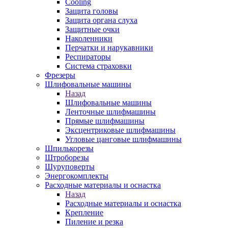
Cooling
Защита головы
Защита органа слуха
Защитные очки
Наколенники
Перчатки и нарукавники
Респираторы
Система страховки
Фрезеры
Шлифовальные машины
Назад
Шлифовальные машины
Ленточные шлифмашины
Прямые шлифмашины
Эксцентриковые шлифмашины
Угловые цанговые шлифмашины
Шпилькорезы
Штроборезы
Шуруповерты
Энергокомплекты
Расходные материалы и оснастка
Назад
Расходные материалы и оснастка
Крепление
Пиление и резка