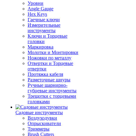
Уровни
Angle Gauge
Hex Keys
Гаечные ключи
Измерительные
инструменты
Ключи и Торцевые
головки
Маркировка
Молотки и Монтировки
Ножовки по металлу
Отвертки и Торцевые
отвертки
Протяжка кабеля
Разметочные шнуры
Ручные шарнирно-
губцевые инструменты
Трещотки с торцевыми
головками
Садовые инструменты
Воздуходувки
Опрыскиватели
Триммеры
Brush Cutters