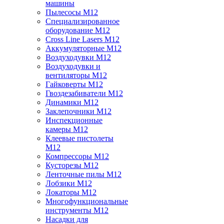
машины
Пылесосы M12
Специализированное
оборудование M12
Cross Line Lasers M12
Аккумуляторные M12
Воздуходувки M12
Воздуходувки и
вентиляторы M12
Гайковерты M12
Гвоздезабиватели M12
Динамики M12
Заклепочники M12
Инспекционные
камеры M12
Клеевые пистолеты
M12
Компрессоры M12
Кусторезы M12
Ленточные пилы M12
Лобзики M12
Локаторы M12
Многофункциональные
инструменты M12
Насадки для