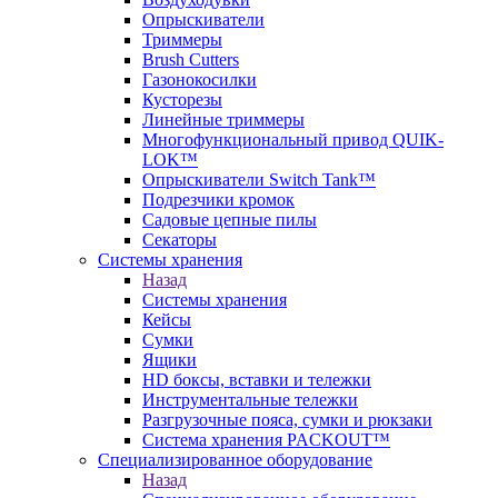
Опрыскиватели
Триммеры
Brush Cutters
Газонокосилки
Кусторезы
Линейные триммеры
Многофункциональный привод QUIK-
LOK™
Опрыскиватели Switch Tank™
Подрезчики кромок
Садовые цепные пилы
Секаторы
Системы хранения
Назад
Системы хранения
Кейсы
Сумки
Ящики
HD боксы, вставки и тележки
Инструментальные тележки
Разгрузочные пояса, сумки и рюкзаки
Система хранения PACKOUT™
Специализированное оборудование
Назад