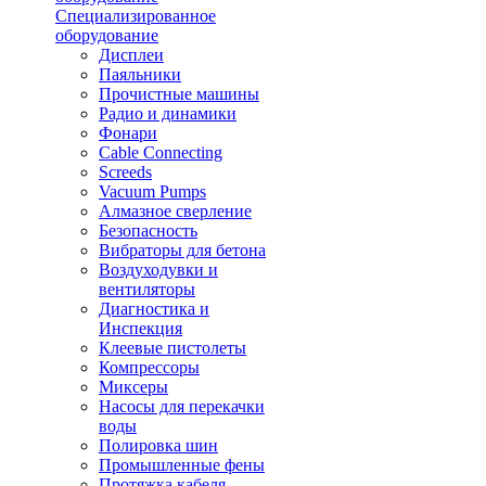
Специализированное
оборудование
Дисплеи
Паяльники
Прочистные машины
Радио и динамики
Фонари
Cable Connecting
Screeds
Vacuum Pumps
Алмазное сверление
Безопасность
Вибраторы для бетона
Воздуходувки и
вентиляторы
Диагностика и
Инспекция
Клеевые пистолеты
Компрессоры
Миксеры
Насосы для перекачки
воды
Полировка шин
Промышленные фены
Протяжка кабеля