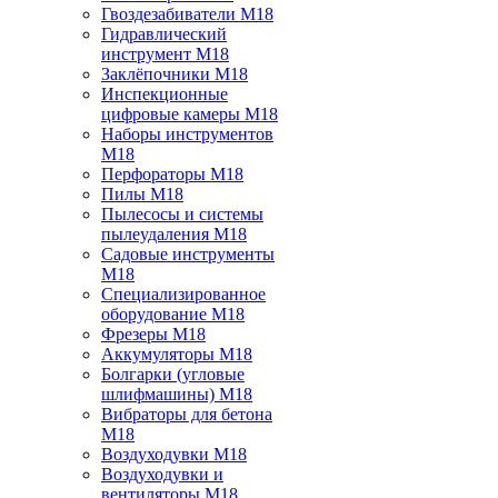
Гвоздезабиватели M18
Гидравлический
инструмент M18
Заклёпочники M18
Инспекционные
цифровые камеры M18
Наборы инструментов
M18
Перфораторы M18
Пилы M18
Пылесосы и системы
пылеудаления M18
Садовые инструменты
M18
Специализированное
оборудование M18
Фрезеры M18
Аккумуляторы M18
Болгарки (угловые
шлифмашины) M18
Вибраторы для бетона
M18
Воздуходувки M18
Воздуходувки и
вентиляторы M18