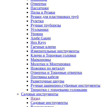
Отвертки
Пассатижи
Пилы и Резаки
Резаки для пластиковых труб
Рулетки
Ручные труборезы
Угольники
Уровни
Angle Gauge
Hex Keys
Гаечные ключи
Измерительные инструменты
Ключи и Торцевые головки
Маркировка
Молотки и Монтировки
Ножовки по металлу
Отвертки и Торцевые отвертки
Протяжка кабеля
Разметочные шнуры
Ручные шарнирно-губцевые инструменты
Трещотки с торцевыми головками
Садовые инструменты
Назад
Садовые инструменты
Воздуходувки