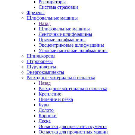
Респираторы
Система страховки
Фрезеры
Шлифовальные машины
Назад
Шлифовальные машины
Ленточные шлифмашины
Прямые шлифмашины
Эксцентриковые шлифмашины
Угловые цанговые шлифмашины
Шпилькорезы
Штроборезы
Шуруповерты
Энергокомплекты
Расходные материалы и оснастка
Назад
Расходные материалы и оснастка
Крепление
Пиление и резка
Буры
Долото
Коронки
Леска
Оснастка для пресс-инструмента
Оснастка для прочистных машин