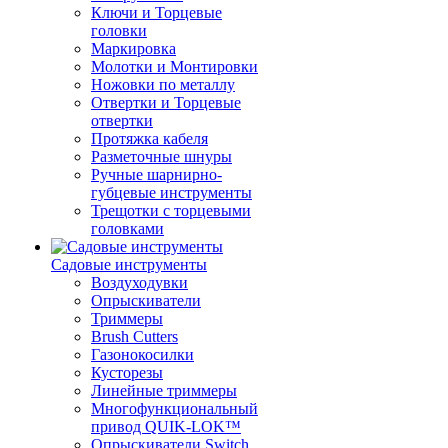
Ключи и Торцевые
головки
Маркировка
Молотки и Монтировки
Ножовки по металлу
Отвертки и Торцевые
отвертки
Протяжка кабеля
Разметочные шнуры
Ручные шарнирно-
губцевые инструменты
Трещотки с торцевыми
головками
Садовые инструменты
Воздуходувки
Опрыскиватели
Триммеры
Brush Cutters
Газонокосилки
Кусторезы
Линейные триммеры
Многофункциональный
привод QUIK-LOK™
Опрыскиватели Switch