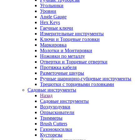
Угольники
Уровни
Angle Gauge
Hex Keys
Гаечные ключи
Измерительные инструменты
Ключи и Торцевые головки
Маркировка
Молотки и Монтировки
Ножовки по металлу
Отвертки и Торцевые отвертки
Протяжка кабеля
Разметочные шнуры
Ручные шарнирно-губцевые инструменты
Трещотки с торцевыми головками
Садовые инструменты
Назад
Садовые инструменты
Воздуходувки
Опрыскиватели
Триммеры
Brush Cutters
Газонокосилки
Кусторезы