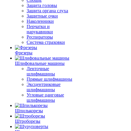
Cooling
Защита головы
Защита органа слуха
Защитные очки
Наколенники
Перчатки и
нарукавники
Респираторы
Система страховки
Фрезеры
Шлифовальные машины
Ленточные
шлифмашины
Прямые шлифмашины
Эксцентриковые
шлифмашины
Угловые цанговые
шлифмашины
Шпилькорезы
Штроборезы