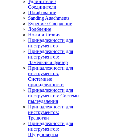
Удлинители /
Соединители
Шлифование
Sanding Attachments
Бурение / Сверление
Долбление
Ножи и Лезвия
Принадлежности для
инструментов
Принадлежности для
инструментов:
Ламельный фрезер
Принадлежности для
инструментов:
Системные
принадлежности
Принадлежности для
инструментов: Системы
пылеудаления
Принадлежности для
инструментов:
Трещотки
Принадлежности для
инструментов:
Шуруповерты