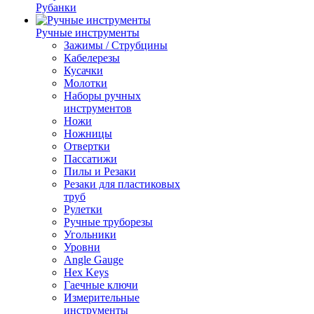
Рубанки
Ручные инструменты
Зажимы / Струбцины
Кабелерезы
Кусачки
Молотки
Наборы ручных
инструментов
Ножи
Ножницы
Отвертки
Пассатижи
Пилы и Резаки
Резаки для пластиковых
труб
Рулетки
Ручные труборезы
Угольники
Уровни
Angle Gauge
Hex Keys
Гаечные ключи
Измерительные
инструменты