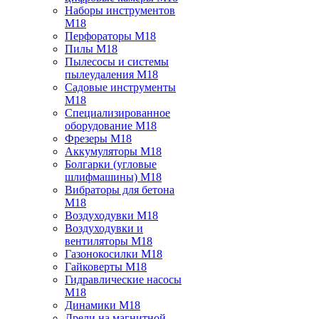
Наборы инструментов
M18
Перфораторы M18
Пилы M18
Пылесосы и системы
пылеудаления M18
Садовые инструменты
M18
Специализированное
оборудование M18
Фрезеры M18
Аккумуляторы M18
Болгарки (угловые
шлифмашины) M18
Вибраторы для бетона
M18
Воздуходувки M18
Воздуходувки и
вентиляторы M18
Газонокосилки M18
Гайковерты M18
Гидравлические насосы
M18
Динамики M18
Дрели на магнитной