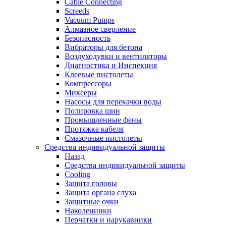
Cable Connecting
Screeds
Vacuum Pumps
Алмазное сверление
Безопасность
Вибраторы для бетона
Воздуходувки и вентиляторы
Диагностика и Инспекция
Клеевые пистолеты
Компрессоры
Миксеры
Насосы для перекачки воды
Полировка шин
Промышленные фены
Протяжка кабеля
Смазочные пистолеты
Средства индивидуальной защиты
Назад
Средства индивидуальной защиты
Cooling
Защита головы
Защита органа слуха
Защитные очки
Наколенники
Перчатки и нарукавники