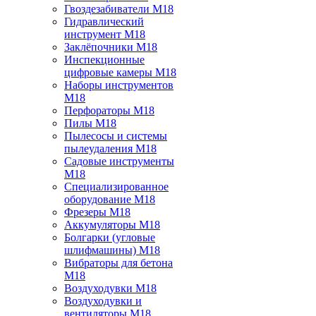
Гвоздезабиватели M18
Гидравлический
инструмент M18
Заклёпочники M18
Инспекционные
цифровые камеры M18
Наборы инструментов
M18
Перфораторы M18
Пилы M18
Пылесосы и системы
пылеудаления M18
Садовые инструменты
M18
Специализированное
оборудование M18
Фрезеры M18
Аккумуляторы M18
Болгарки (угловые
шлифмашины) M18
Вибраторы для бетона
M18
Воздуходувки M18
Воздуходувки и
вентиляторы M18