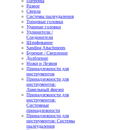
Патроны
Разное
Сверла
Системы пылеудаления
Торцевые головки
Ударные головки
Удлинители /
Соединители
Шлифование
Sanding Attachments
Бурение / Сверление
Долбление
Ножи и Лезвия
Принадлежности для
инструментов
Принадлежности для
инструментов:
Ламельный фрезер
Принадлежности для
инструментов:
Системные
принадлежности
Принадлежности для
инструментов: Системы
пылеудаления