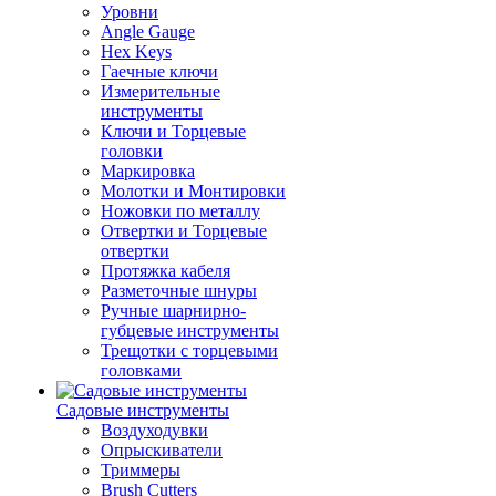
Уровни
Angle Gauge
Hex Keys
Гаечные ключи
Измерительные
инструменты
Ключи и Торцевые
головки
Маркировка
Молотки и Монтировки
Ножовки по металлу
Отвертки и Торцевые
отвертки
Протяжка кабеля
Разметочные шнуры
Ручные шарнирно-
губцевые инструменты
Трещотки с торцевыми
головками
Садовые инструменты
Воздуходувки
Опрыскиватели
Триммеры
Brush Cutters