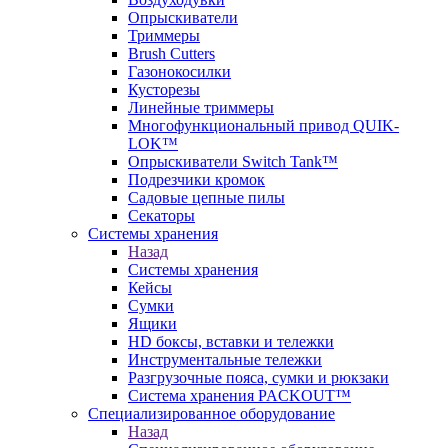
Опрыскиватели
Триммеры
Brush Cutters
Газонокосилки
Кусторезы
Линейные триммеры
Многофункциональный привод QUIK-
LOK™
Опрыскиватели Switch Tank™
Подрезчики кромок
Садовые цепные пилы
Секаторы
Системы хранения
Назад
Системы хранения
Кейсы
Сумки
Ящики
HD боксы, вставки и тележки
Инструментальные тележки
Разгрузочные пояса, сумки и рюкзаки
Система хранения PACKOUT™
Специализированное оборудование
Назад