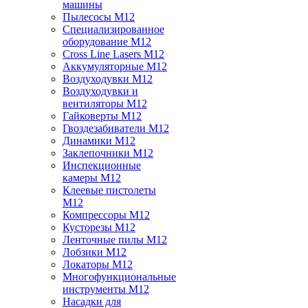
машины
Пылесосы M12
Специализированное
оборудование M12
Cross Line Lasers M12
Аккумуляторные M12
Воздуходувки M12
Воздуходувки и
вентиляторы M12
Гайковерты M12
Гвоздезабиватели M12
Динамики M12
Заклепочники M12
Инспекционные
камеры M12
Клеевые пистолеты
M12
Компрессоры M12
Кусторезы M12
Ленточные пилы M12
Лобзики M12
Локаторы M12
Многофункциональные
инструменты M12
Насадки для