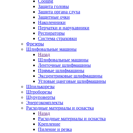
Cooling
Защита головы
Защита органа слуха
Защитные очки
Наколенники
Перчатки и нарукавники
Респираторы
Система страховки
Фрезеры
Шлифовальные машины
Назад
Шлифовальные машины
Ленточные шлифмашины
Прямые шлифмашины
Эксцентриковые шлифмашины
Угловые цанговые шлифмашины
Шпилькорезы
Штроборезы
Шуруповерты
Энергокомплекты
Расходные материалы и оснастка
Назад
Расходные материалы и оснастка
Крепление
Пиление и резка