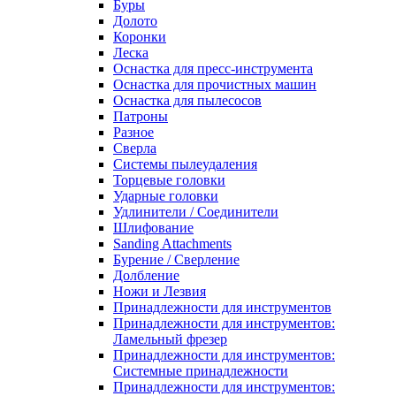
Буры
Долото
Коронки
Леска
Оснастка для пресс-инструмента
Оснастка для прочистных машин
Оснастка для пылесосов
Патроны
Разное
Сверла
Системы пылеудаления
Торцевые головки
Ударные головки
Удлинители / Соединители
Шлифование
Sanding Attachments
Бурение / Сверление
Долбление
Ножи и Лезвия
Принадлежности для инструментов
Принадлежности для инструментов:
Ламельный фрезер
Принадлежности для инструментов:
Системные принадлежности
Принадлежности для инструментов: