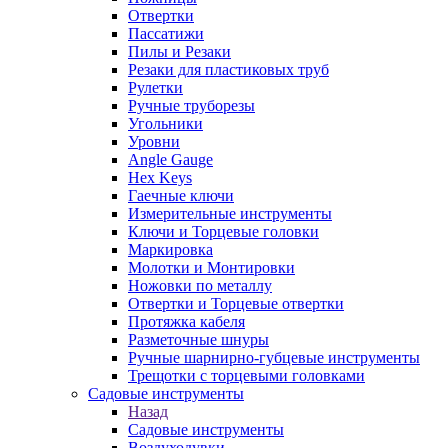
Отвертки
Пассатижи
Пилы и Резаки
Резаки для пластиковых труб
Рулетки
Ручные труборезы
Угольники
Уровни
Angle Gauge
Hex Keys
Гаечные ключи
Измерительные инструменты
Ключи и Торцевые головки
Маркировка
Молотки и Монтировки
Ножовки по металлу
Отвертки и Торцевые отвертки
Протяжка кабеля
Разметочные шнуры
Ручные шарнирно-губцевые инструменты
Трещотки с торцевыми головками
Садовые инструменты
Назад
Садовые инструменты
Воздуходувки