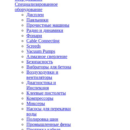
Специализированное
оборудование
Дисплеи
Паяльники
Прочистные машины
Радио и динамики
Фонари
Cable Connecting
Screeds
Vacuum Pumps
Алмазное сверление
Безопасность
Вибраторы для бетона
Воздуходувки и
вентиляторы
Диагностика и
Инспекция
Клеевые пистолеты
Компрессоры
Миксеры
Насосы для перекачки
воды
Полировка шин
Промышленные фены
Протяжка кабеля