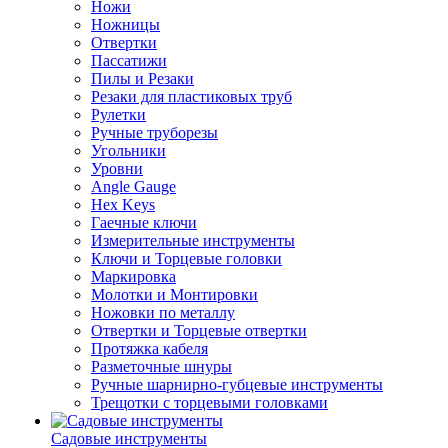
Ножи
Ножницы
Отвертки
Пассатижи
Пилы и Резаки
Резаки для пластиковых труб
Рулетки
Ручные труборезы
Угольники
Уровни
Angle Gauge
Hex Keys
Гаечные ключи
Измерительные инструменты
Ключи и Торцевые головки
Маркировка
Молотки и Монтировки
Ножовки по металлу
Отвертки и Торцевые отвертки
Протяжка кабеля
Разметочные шнуры
Ручные шарнирно-губцевые инструменты
Трещотки с торцевыми головками
Садовые инструменты