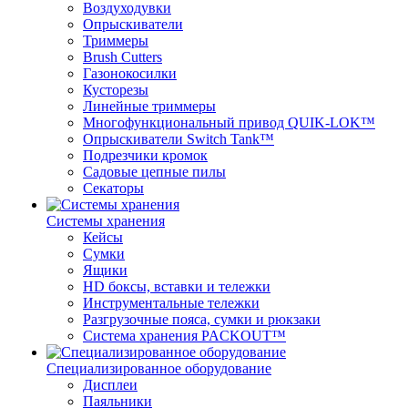
Воздуходувки
Опрыскиватели
Триммеры
Brush Cutters
Газонокосилки
Кусторезы
Линейные триммеры
Многофункциональный привод QUIK-LOK™
Опрыскиватели Switch Tank™
Подрезчики кромок
Садовые цепные пилы
Секаторы
Системы хранения
Кейсы
Сумки
Ящики
HD боксы, вставки и тележки
Инструментальные тележки
Разгрузочные пояса, сумки и рюкзаки
Система хранения PACKOUT™
Специализированное оборудование
Дисплеи
Паяльники