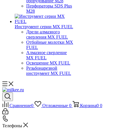
оборудование M28
Перфораторы SDS Plus
M28
Инструмент серии MX FUEL
Дрели алмазного
сверления MX FUEL
Отбойные молотки MX
FUEL
Алмазное сверление
MX FUEL
Освещение MX FUEL
Резьбонарезной
инструмент MX FUEL
Сравнение
0
Отложенные
0
Корзина
0
0
Телефоны