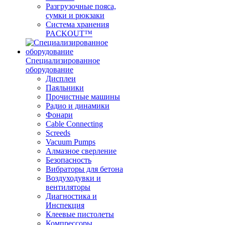
Разгрузочные пояса,
сумки и рюкзаки
Система хранения
PACKOUT™
Специализированное
оборудование
Дисплеи
Паяльники
Прочистные машины
Радио и динамики
Фонари
Cable Connecting
Screeds
Vacuum Pumps
Алмазное сверление
Безопасность
Вибраторы для бетона
Воздуходувки и
вентиляторы
Диагностика и
Инспекция
Клеевые пистолеты
Компрессоры