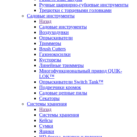
Ручные шарнирно-губцевые инструменты
Трещотки с торцевыми головками
Садовые инструменты
Назад
Садовые инструменты
Воздуходувки
Опрыскиватели
Триммеры
Brush Cutters
Газонокосилки
Кусторезы
Линейные триммеры
Многофункциональный привод QUIK-
LOK™
Опрыскиватели Switch Tank™
Подрезчики кромок
Садовые цепные пилы
Секаторы
Системы хранения
Назад
Системы хранения
Кейсы
Сумки
Ящики
HD боксы, вставки и тележки