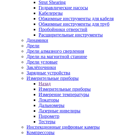
Strut Shearing
Гидравлические насосы
Кабелерезы
Обжимные инструменты для кабеля
Обжимные инструменты для труб
Пробойники отверстий
Расширительные инструменты
Динамики
Дрели
Дрели алмазного сверления
Дрели на магнитной станине
Дрели угловые
Заклёпочники
Зарядные устройства
Измерительные приборы
Назад
Измерительные приборы
Измерение температуры
Локаторы
Дальномеры
Лазерные нивелиры
Пирометр
Тестеры
Инспекционные цифровые камеры
Компрессоры