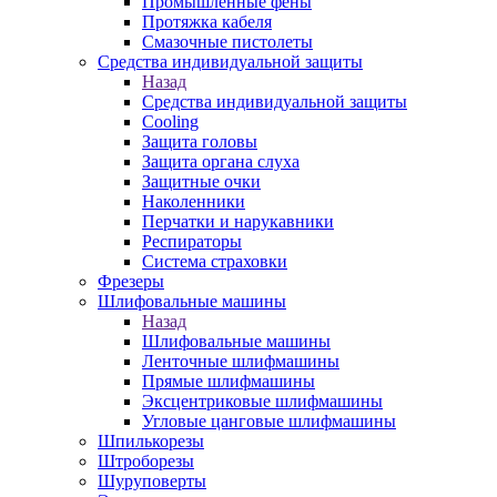
Промышленные фены
Протяжка кабеля
Смазочные пистолеты
Средства индивидуальной защиты
Назад
Средства индивидуальной защиты
Cooling
Защита головы
Защита органа слуха
Защитные очки
Наколенники
Перчатки и нарукавники
Респираторы
Система страховки
Фрезеры
Шлифовальные машины
Назад
Шлифовальные машины
Ленточные шлифмашины
Прямые шлифмашины
Эксцентриковые шлифмашины
Угловые цанговые шлифмашины
Шпилькорезы
Штроборезы
Шуруповерты