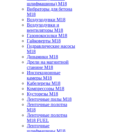
шлифмашины) M18
Вибраторы для бетона
M18
Воздуходувки M18
Воздуходувки и
вентиляторы M18
Газонокосилки M18
Гайковерты M18
Гидравлические насосы
M18
Динамики M18
Дрели на магнитной
станине M18
Инспекционные
камеры M18
Кабелерезы M18
Компрессоры M18
Кусторезы M18
Ленточные пилы M18
Ленточные полотна
M18
Ленточные полотна
M18 FUEL
Ленточные
шлифмашины M18