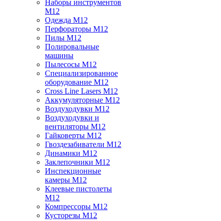
Наборы инструментов
M12
Одежда M12
Перфораторы M12
Пилы M12
Полировальные
машины
Пылесосы M12
Специализированное
оборудование M12
Cross Line Lasers M12
Аккумуляторные M12
Воздуходувки M12
Воздуходувки и
вентиляторы M12
Гайковерты M12
Гвоздезабиватели M12
Динамики M12
Заклепочники M12
Инспекционные
камеры M12
Клеевые пистолеты
M12
Компрессоры M12
Кусторезы M12