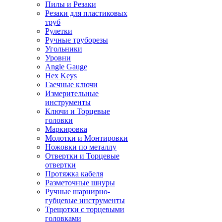
Пилы и Резаки
Резаки для пластиковых
труб
Рулетки
Ручные труборезы
Угольники
Уровни
Angle Gauge
Hex Keys
Гаечные ключи
Измерительные
инструменты
Ключи и Торцевые
головки
Маркировка
Молотки и Монтировки
Ножовки по металлу
Отвертки и Торцевые
отвертки
Протяжка кабеля
Разметочные шнуры
Ручные шарнирно-
губцевые инструменты
Трещотки с торцевыми
головками