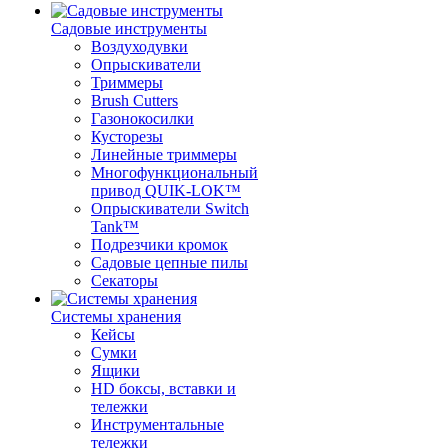
Садовые инструменты
Воздуходувки
Опрыскиватели
Триммеры
Brush Cutters
Газонокосилки
Кусторезы
Линейные триммеры
Многофункциональный
привод QUIK-LOK™
Опрыскиватели Switch
Tank™
Подрезчики кромок
Садовые цепные пилы
Секаторы
Системы хранения
Кейсы
Сумки
Ящики
HD боксы, вставки и
тележки
Инструментальные
тележки