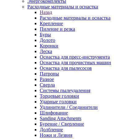
Энергокомплекты
Расходные материалы и оснастка
Назад
Расходные материалы и оснастка
Крепление
Пиление и резка
Буры
Долото
Коронки
Леска
Оснастка для пресс-инструмента
Оснастка для прочистных машин
Оснастка для пылесосов
Патроны
Разное
Сверла
Системы пылеудаления
Торцевые головки
Ударные головки
Удлинители / Соединители
Шлифование
Sanding Attachments
Бурение / Сверление
Долбление
Ножи и Лезвия