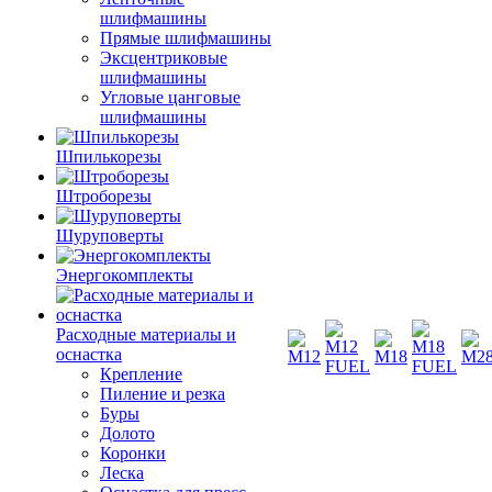
шлифмашины
Прямые шлифмашины
Эксцентриковые
шлифмашины
Угловые цанговые
шлифмашины
Шпилькорезы
Штроборезы
Шуруповерты
Энергокомплекты
Расходные материалы и
оснастка
Крепление
Пиление и резка
Буры
Долото
Коронки
Леска