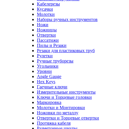
Кабелерезы
Кусачки
Молотки
Наборы ручных инструментов
Ножи
Ножницы
Отвертки
Пассатижи
Пилы и Резаки
Резаки для пластиковых труб
Рулетки
Ручные труборезы
Угольники
Уровни
Angle Gauge
Hex Keys
Гаечные ключи
Измерительные инструменты
Ключи и Торцевые головки
Маркировка
Молотки и Монтировки
Ножовки по металлу
Отвертки и Торцевые отвертки
Протяжка кабеля
Разметочные шнуры