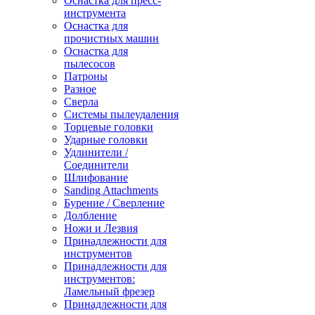
Оснастка для пресс-
инструмента
Оснастка для
прочистных машин
Оснастка для
пылесосов
Патроны
Разное
Сверла
Системы пылеудаления
Торцевые головки
Ударные головки
Удлинители /
Соединители
Шлифование
Sanding Attachments
Бурение / Сверление
Долбление
Ножи и Лезвия
Принадлежности для
инструментов
Принадлежности для
инструментов:
Ламельный фрезер
Принадлежности для